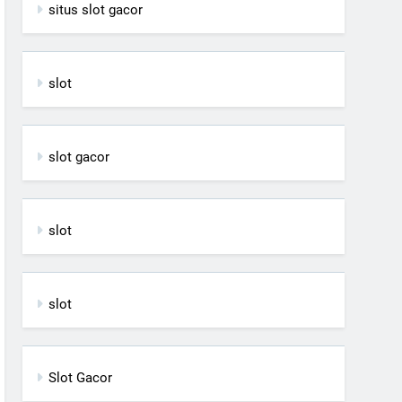
situs slot gacor
slot
slot gacor
slot
slot
Slot Gacor