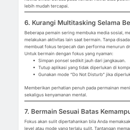
lebih mudah tercapai.
6. Kurangi Multitasking Selama B
Beberapa pemain sering membuka media sosial, m
melakukan aktivitas lain saat bermain. Tanpa disadar
membuat fokus terpecah dan performa menurun dra
Untuk bermain dengan fokus yang nyaman:
Simpan ponsel sedikit jauh dari jangkauan.
Tutup aplikasi yang tidak diperlukan di komp
Gunakan mode “Do Not Disturb” jika diperlu
Memberikan perhatian penuh pada permainan men
sekaligus kenyamanan mental.
7. Bermain Sesuai Batas Kemampu
Fokus akan sulit dipertahankan bila Anda memaksak
level atau mode yang terlalu sulit. Tantangan meman