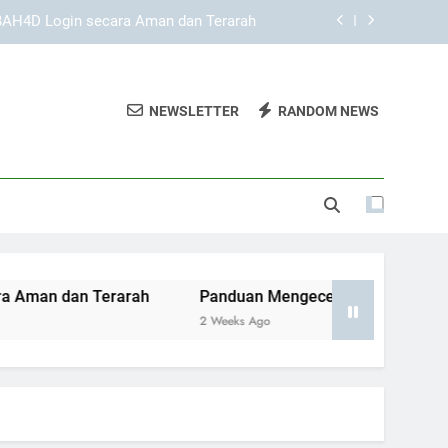
AH4D Login secara Aman dan Terarah
li Informasi Sebelum Login KAYA787
ng Fleksibel untuk Beragam Perangkat
NEWSLETTER
RANDOM NEWS
 Sebelum Melakukan EDWINSLOT Login
hen Where Co. Panduan Aktivitas Seru Di Mana Saja!
AH4D Login secara Aman dan Terarah
li Informasi Sebelum Login KAYA787
ng Fleksibel untuk Beragam Perangkat
 Terarah
Panduan Mengecek Kembali Informasi Sebel
2 Weeks Ago