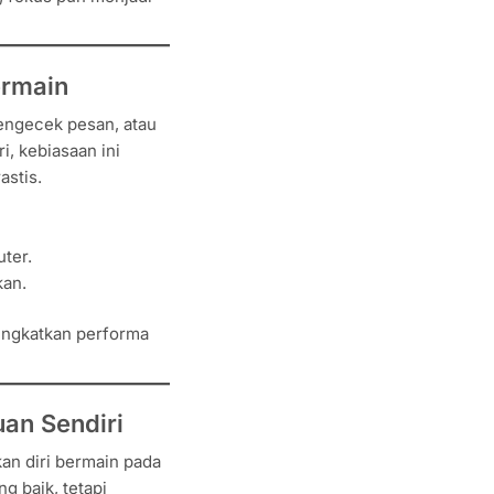
ermain
engecek pesan, atau
i, kebiasaan ini
stis.
uter.
kan.
ingkatkan performa
an Sendiri
an diri bermain pada
g baik, tetapi