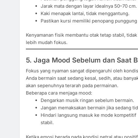
Jarak mata dengan layar idealnya 50–70 cm.
Kaki menapak lantai, tidak menggantung.
Pastikan kursi memiliki penopang punggung 
Kenyamanan fisik membantu otak tetap stabil, tidak
lebih mudah fokus.
5. Jaga Mood Sebelum dan Saat 
Fokus yang nyaman sangat dipengaruhi oleh kondis
Anda bermain saat sedang kesal, sedih, atau banyak 
akan sepenuhnya terarah pada permainan.
Beberapa cara menjaga mood:
Dengarkan musik ringan sebelum bermain.
Jangan memaksakan bermain jika sedang tid
Hindari langsung masuk ke mode kompetitif
stabil.
Ketika emosi berada pada kondisi netral atau positi