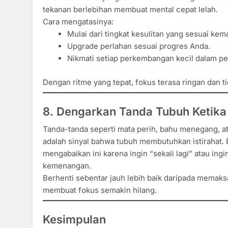
tekanan berlebihan membuat mental cepat lelah.
Cara mengatasinya:
Mulai dari tingkat kesulitan yang sesuai ke
Upgrade perlahan sesuai progres Anda.
Nikmati setiap perkembangan kecil dalam p
Dengan ritme yang tepat, fokus terasa ringan dan 
8. Dengarkan Tanda Tubuh Ketika 
Tanda-tanda seperti mata perih, bahu menegang, at
adalah sinyal bahwa tubuh membutuhkan istirahat.
mengabaikan ini karena ingin “sekali lagi” atau ing
kemenangan.
Berhenti sebentar jauh lebih baik daripada memaksa
membuat fokus semakin hilang.
Kesimpulan