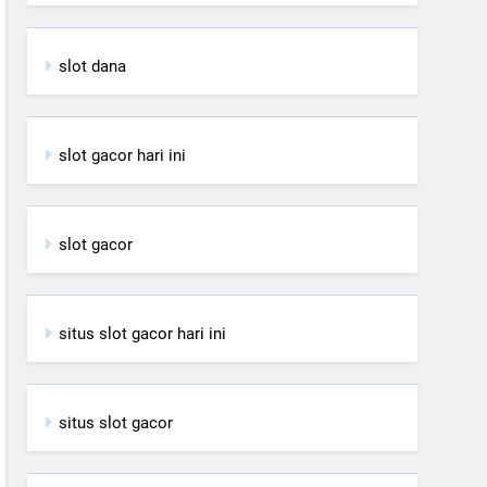
slot dana
slot gacor hari ini
slot gacor
situs slot gacor hari ini
situs slot gacor