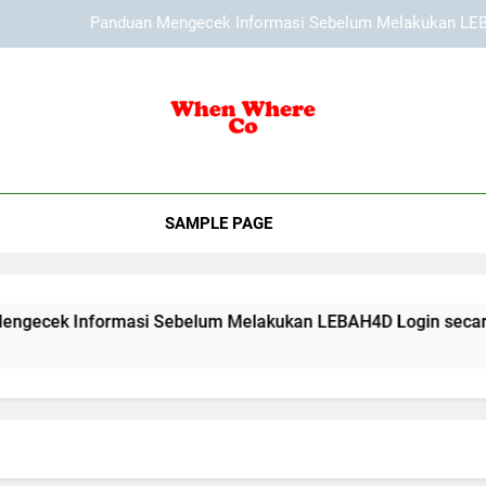
Panduan Mengecek Informasi Sebelum Melakukan LEB
Panduan Mengecek Kemba
KAYA787 Login dengan Sistem Akses ya
n Where Co
Panduan Mengecek Informasi
vent, Kegiatan, Dan Tempat Menarik Di Sekitar Anda Dengan W
Panduan Mengecek Informasi Sebelum Melakukan LEB
SAMPLE PAGE
Panduan Mengecek Kemba
KAYA787 Login dengan Sistem Akses ya
ormasi Sebelum Melakukan LEBAH4D Login secara Aman dan