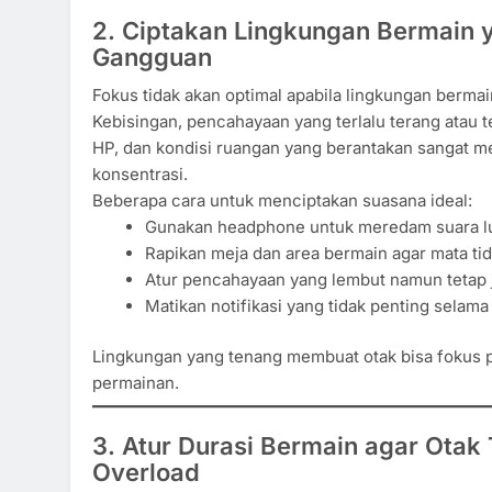
2. Ciptakan Lingkungan Bermain 
Gangguan
Fokus tidak akan optimal apabila lingkungan bermai
Kebisingan, pencahayaan yang terlalu terang atau ter
HP, dan kondisi ruangan yang berantakan sangat 
konsentrasi.
Beberapa cara untuk menciptakan suasana ideal:
Gunakan headphone untuk meredam suara lu
Rapikan meja dan area bermain agar mata tida
Atur pencahayaan yang lembut namun tetap j
Matikan notifikasi yang tidak penting selama
Lingkungan yang tenang membuat otak bisa fokus p
permainan.
3. Atur Durasi Bermain agar Otak
Overload