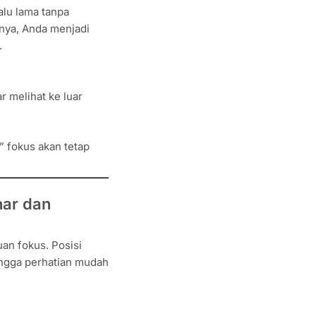
alu lama tanpa
lnya, Anda menjadi
.
r melihat ke luar
 fokus akan tetap
nar dan
n fokus. Posisi
ingga perhatian mudah