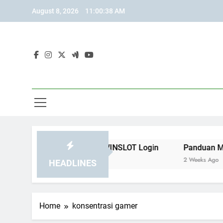
Skip
August 8, 2026
11:00:39 AM
to
content
Whe
Temukan E
um Melakukan EDWINSLOT Login
Panduan Mengecek Inf
2 Weeks Ago
HEADLINES
Home
konsentrasi gamer