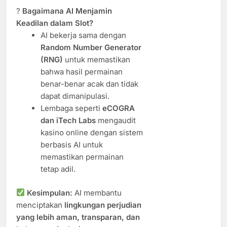
?
Bagaimana AI Menjamin
Keadilan dalam Slot?
AI bekerja sama dengan
Random Number Generator
(RNG)
untuk memastikan
bahwa hasil permainan
benar-benar acak dan tidak
dapat dimanipulasi.
Lembaga seperti
eCOGRA
dan iTech Labs
mengaudit
kasino online dengan sistem
berbasis AI untuk
memastikan permainan
tetap adil.
Kesimpulan:
AI membantu
menciptakan
lingkungan perjudian
yang lebih aman, transparan, dan