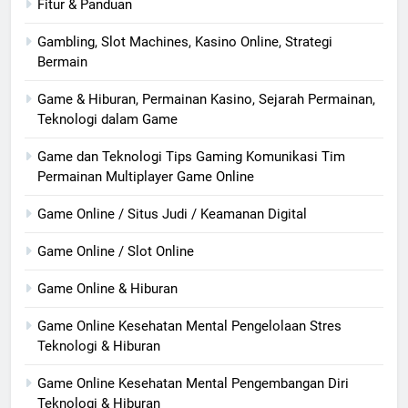
Fitur & Panduan
Gambling, Slot Machines, Kasino Online, Strategi
Bermain
Game & Hiburan, Permainan Kasino, Sejarah Permainan,
Teknologi dalam Game
Game dan Teknologi Tips Gaming Komunikasi Tim
Permainan Multiplayer Game Online
Game Online / Situs Judi / Keamanan Digital
Game Online / Slot Online
Game Online & Hiburan
Game Online Kesehatan Mental Pengelolaan Stres
Teknologi & Hiburan
Game Online Kesehatan Mental Pengembangan Diri
Teknologi & Hiburan