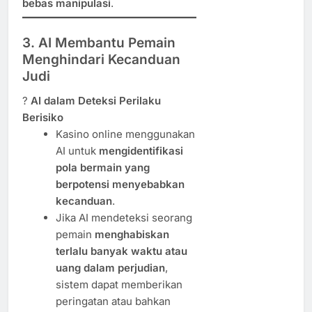
bebas manipulasi
.
3. AI Membantu Pemain
Menghindari Kecanduan
Judi
?
AI dalam Deteksi Perilaku
Berisiko
Kasino online menggunakan
AI untuk
mengidentifikasi
pola bermain yang
berpotensi menyebabkan
kecanduan
.
Jika AI mendeteksi seorang
pemain
menghabiskan
terlalu banyak waktu atau
uang dalam perjudian
,
sistem dapat memberikan
peringatan atau bahkan