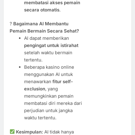
membatasi akses pemain
secara otomatis
.
?
Bagaimana AI Membantu
Pemain Bermain Secara Sehat?
AI dapat memberikan
pengingat untuk istirahat
setelah waktu bermain
tertentu.
Beberapa kasino online
menggunakan AI untuk
menawarkan
fitur self-
exclusion
, yang
memungkinkan pemain
membatasi diri mereka dari
perjudian untuk jangka
waktu tertentu.
Kesimpulan:
AI tidak hanya