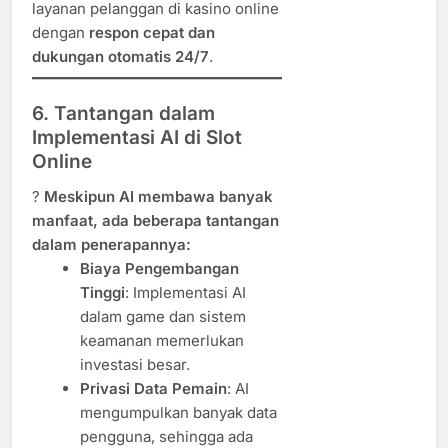
layanan pelanggan di kasino online
dengan
respon cepat dan
dukungan otomatis 24/7
.
6. Tantangan dalam
Implementasi AI di Slot
Online
?
Meskipun AI membawa banyak
manfaat, ada beberapa tantangan
dalam penerapannya:
Biaya Pengembangan
Tinggi
: Implementasi AI
dalam game dan sistem
keamanan memerlukan
investasi besar.
Privasi Data Pemain
: AI
mengumpulkan banyak data
pengguna, sehingga ada