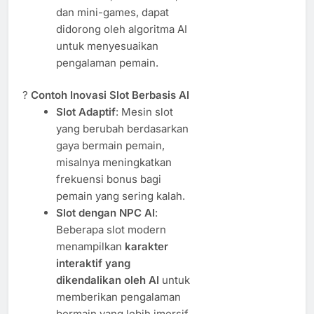
dan mini-games, dapat
didorong oleh algoritma AI
untuk menyesuaikan
pengalaman pemain.
?
Contoh Inovasi Slot Berbasis AI
Slot Adaptif
: Mesin slot
yang berubah berdasarkan
gaya bermain pemain,
misalnya meningkatkan
frekuensi bonus bagi
pemain yang sering kalah.
Slot dengan NPC AI
:
Beberapa slot modern
menampilkan
karakter
interaktif yang
dikendalikan oleh AI
untuk
memberikan pengalaman
bermain yang lebih imersif.