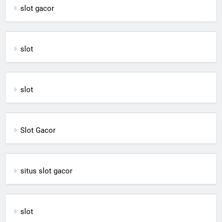
slot gacor
slot
slot
Slot Gacor
situs slot gacor
slot