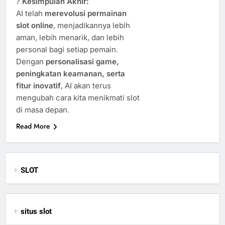
?
Kesimpulan Akhir:
AI telah
merevolusi permainan
slot online
, menjadikannya lebih
aman, lebih menarik, dan lebih
personal bagi setiap pemain.
Dengan
personalisasi game,
peningkatan keamanan, serta
fitur inovatif
, AI akan terus
mengubah cara kita menikmati slot
di masa depan.
Read More
SLOT
situs slot