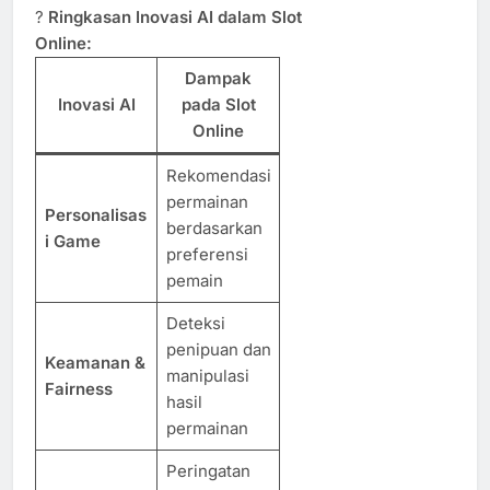
?
Ringkasan Inovasi AI dalam Slot
Online:
Dampak
Inovasi AI
pada Slot
Online
Rekomendasi
permainan
Personalisas
berdasarkan
i Game
preferensi
pemain
Deteksi
penipuan dan
Keamanan &
manipulasi
Fairness
hasil
permainan
Peringatan