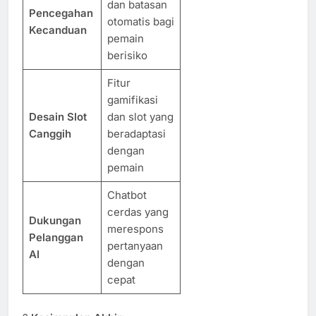
dan batasan
Pencegahan
otomatis bagi
Kecanduan
pemain
berisiko
Fitur
gamifikasi
Desain Slot
dan slot yang
Canggih
beradaptasi
dengan
pemain
Chatbot
cerdas yang
Dukungan
merespons
Pelanggan
pertanyaan
AI
dengan
cepat