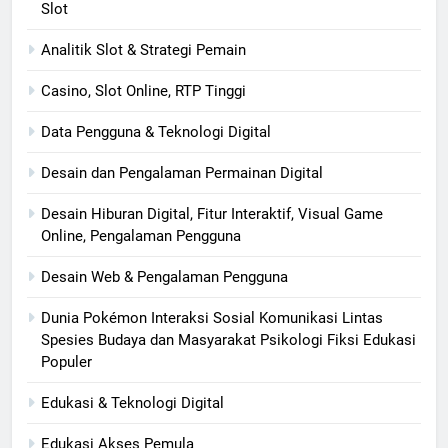
Slot
Analitik Slot & Strategi Pemain
Casino, Slot Online, RTP Tinggi
Data Pengguna & Teknologi Digital
Desain dan Pengalaman Permainan Digital
Desain Hiburan Digital, Fitur Interaktif, Visual Game
Online, Pengalaman Pengguna
Desain Web & Pengalaman Pengguna
Dunia Pokémon Interaksi Sosial Komunikasi Lintas
Spesies Budaya dan Masyarakat Psikologi Fiksi Edukasi
Populer
Edukasi & Teknologi Digital
Edukasi Akses Pemula