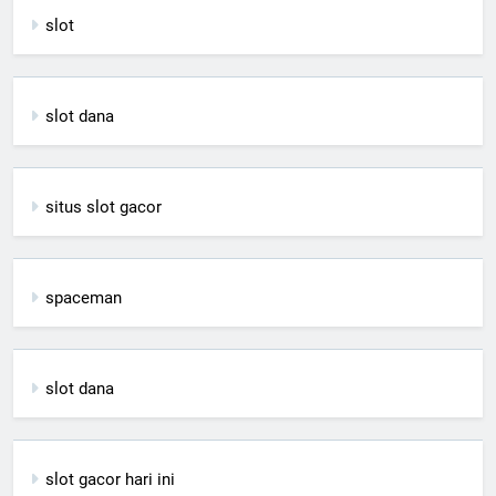
slot
slot dana
situs slot gacor
spaceman
slot dana
slot gacor hari ini