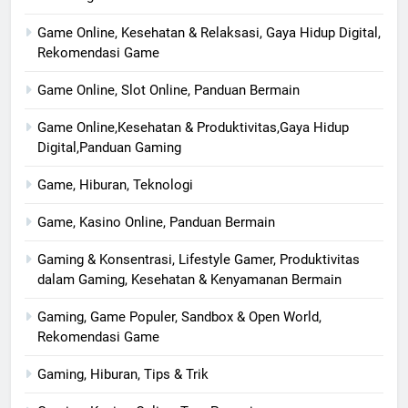
Game Online, Kesehatan & Relaksasi, Gaya Hidup Digital,
Rekomendasi Game
Game Online, Slot Online, Panduan Bermain
Game Online,Kesehatan & Produktivitas,Gaya Hidup
Digital,Panduan Gaming
Game, Hiburan, Teknologi
Game, Kasino Online, Panduan Bermain
Gaming & Konsentrasi, Lifestyle Gamer, Produktivitas
dalam Gaming, Kesehatan & Kenyamanan Bermain
Gaming, Game Populer, Sandbox & Open World,
Rekomendasi Game
Gaming, Hiburan, Tips & Trik