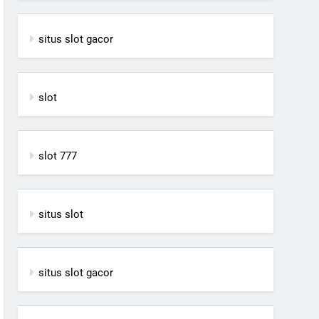
situs slot gacor
slot
slot 777
situs slot
situs slot gacor