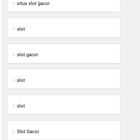
situs slot gacor
slot
slot gacor
slot
slot
Slot Gacor