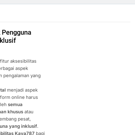
k Pengguna
klusif
tur aksesibilitas
erbagai aspek
kan pengalaman yang
tal
menjadi aspek
tform online harus
oleh
semua
han khusus
atau
rkembang pesat,
na yang inklusif
.
ibilitas Kaya787
bagi