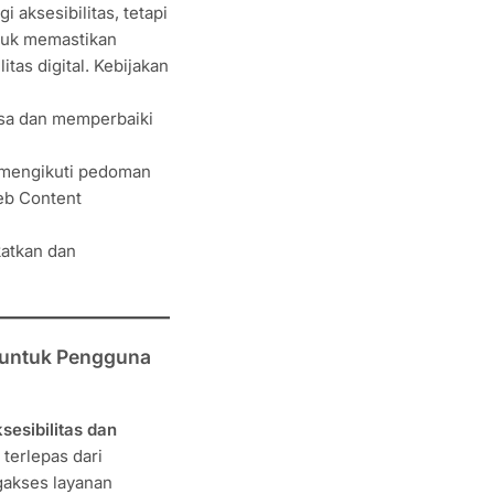
aksesibilitas, tetapi
tuk memastikan
tas digital. Kebijakan
sa dan memperbaiki
mengikuti pedoman
b Content
atkan dan
n untuk Pengguna
sesibilitas dan
terlepas dari
gakses layanan