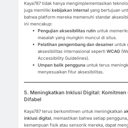
Kaya787 tidak hanya mengimplementasikan teknologi 
juga memiliki
kebijakan internal
yang bertujuan un
bahwa platform mereka memenuhi standar aksesibili
ini mencakup:
Pengujian aksesibilitas rutin
untuk memerik
masalah yang mungkin muncul di situs.
Pelatihan pengembang dan desainer
untuk 
aksesibilitas internasional seperti
WCAG
(We
Accessibility Guidelines).
Umpan balik pengguna
untuk terus meningk
menyesuaikan fitur aksesibilitas.
5.
Meningkatkan Inklusi Digital: Komitme
Difabel
Kaya787 terus berkomitmen untuk meningkatkan
ak
inklusi digital
, memastikan bahwa setiap pengguna, 
kemampuan fisik atau sensorik mereka, dapat men