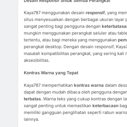
Desain Responsif untuk Semua Perangkat
Kaya787 menggunakan desain
responsif
, yang mem
situs menyesuaikan dengan berbagai ukuran layar p
sangat penting bagi pengguna dengan
keterbatasa
mungkin menggunakan perangkat seluler atau tabl
tertentu, atau bagi mereka yang menggunakan
pem
perangkat desktop. Dengan desain responsif, Kay
masalah kompatibilitas perangkat, yang sering kali
aksesibilitas.
Kontras Warna yang Tepat
Kaya787 memperhatikan
kontras warna
dalam desa
dapat dengan mudah dibaca oleh pengguna denga
terbatas
. Warna teks yang cukup kontras dengan la
sangat penting untuk memastikan
keterbacaan
bag
memiliki gangguan penglihatan seperti rabun warn
lainnya.