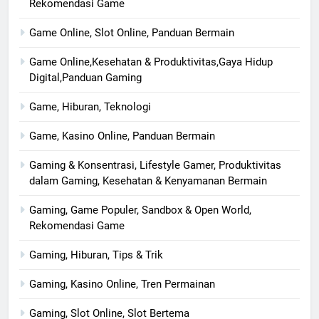
Rekomendasi Game
Game Online, Slot Online, Panduan Bermain
Game Online,Kesehatan & Produktivitas,Gaya Hidup
Digital,Panduan Gaming
Game, Hiburan, Teknologi
Game, Kasino Online, Panduan Bermain
Gaming & Konsentrasi, Lifestyle Gamer, Produktivitas
dalam Gaming, Kesehatan & Kenyamanan Bermain
Gaming, Game Populer, Sandbox & Open World,
Rekomendasi Game
Gaming, Hiburan, Tips & Trik
Gaming, Kasino Online, Tren Permainan
Gaming, Slot Online, Slot Bertema