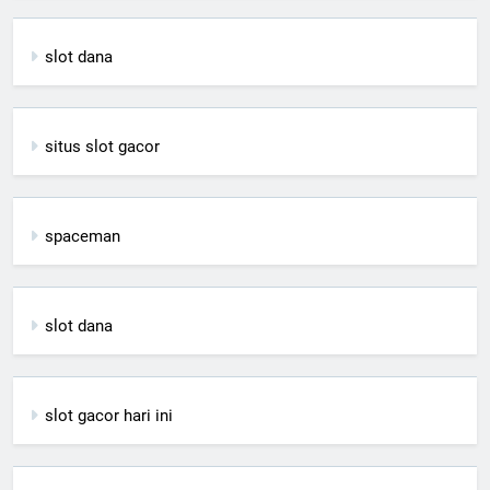
slot dana
situs slot gacor
spaceman
slot dana
slot gacor hari ini