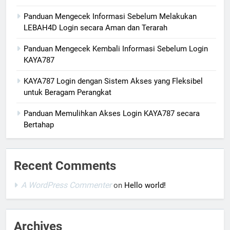
Panduan Mengecek Informasi Sebelum Melakukan
LEBAH4D Login secara Aman dan Terarah
Panduan Mengecek Kembali Informasi Sebelum Login
KAYA787
KAYA787 Login dengan Sistem Akses yang Fleksibel
untuk Beragam Perangkat
Panduan Memulihkan Akses Login KAYA787 secara
Bertahap
Recent Comments
A WordPress Commenter
on
Hello world!
Archives