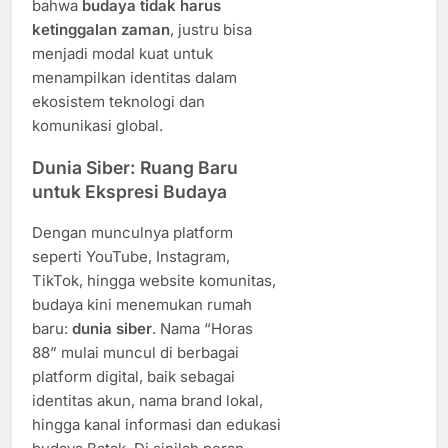
bahwa
budaya tidak harus
ketinggalan zaman
, justru bisa
menjadi modal kuat untuk
menampilkan identitas dalam
ekosistem teknologi dan
komunikasi global.
Dunia Siber: Ruang Baru
untuk Ekspresi Budaya
Dengan munculnya platform
seperti YouTube, Instagram,
TikTok, hingga website komunitas,
budaya kini menemukan rumah
baru:
dunia siber
. Nama “Horas
88” mulai muncul di berbagai
platform digital, baik sebagai
identitas akun, nama brand lokal,
hingga kanal informasi dan edukasi