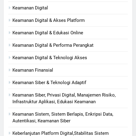
Keamanan Digital
Keamanan Digital & Akses Platform
Keamanan Digital & Edukasi Online
Keamanan Digital & Performa Perangkat
Keamanan Digital & Teknologi Akses
Keamanan Finansial
Keamanan Siber & Teknologi Adaptif
Keamanan Siber, Privasi Digital, Manajemen Risiko,
Infrastruktur Aplikasi, Edukasi Keamanan
Keamanan Sistem, Sistem Berlapis, Enkripsi Data,
Autentikasi, Keamanan Siber
Keberlanjutan Platform Digital,Stabilitas Sistem