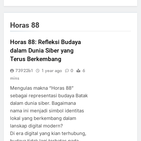
Horas 88
Horas 88: Refleksi Budaya
dalam Dunia Siber yang
Terus Berkembang
73922b1
1 year ago
0
6
mins
Mengulas makna “Horas 88”
sebagai representasi budaya Batak
dalam dunia siber. Bagaimana
nama ini menjadi simbol identitas
lokal yang berkembang dalam
lanskap digital modern?
Di era digital yang kian terhubung,
budaya tidak lagi terbatas pada