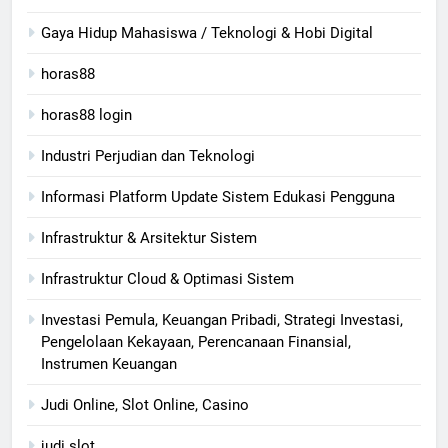
Gaya Hidup Mahasiswa / Teknologi & Hobi Digital
horas88
horas88 login
Industri Perjudian dan Teknologi
Informasi Platform Update Sistem Edukasi Pengguna
Infrastruktur & Arsitektur Sistem
Infrastruktur Cloud & Optimasi Sistem
Investasi Pemula, Keuangan Pribadi, Strategi Investasi,
Pengelolaan Kekayaan, Perencanaan Finansial,
Instrumen Keuangan
Judi Online, Slot Online, Casino
judi slot