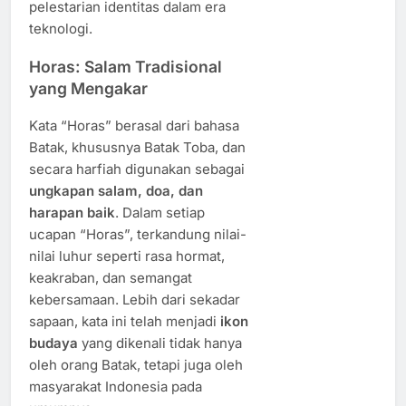
pelestarian identitas dalam era
teknologi.
Horas: Salam Tradisional
yang Mengakar
Kata “Horas” berasal dari bahasa
Batak, khususnya Batak Toba, dan
secara harfiah digunakan sebagai
ungkapan salam, doa, dan
harapan baik
. Dalam setiap
ucapan “Horas”, terkandung nilai-
nilai luhur seperti rasa hormat,
keakraban, dan semangat
kebersamaan. Lebih dari sekadar
sapaan, kata ini telah menjadi
ikon
budaya
yang dikenali tidak hanya
oleh orang Batak, tetapi juga oleh
masyarakat Indonesia pada