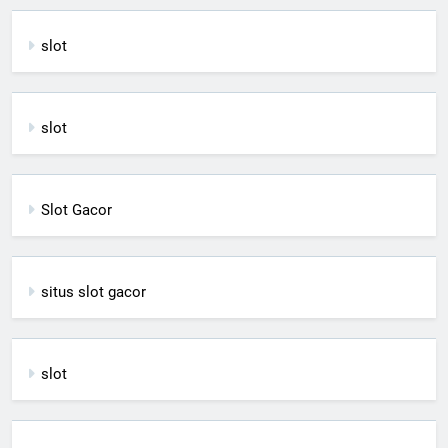
slot
slot
Slot Gacor
situs slot gacor
slot