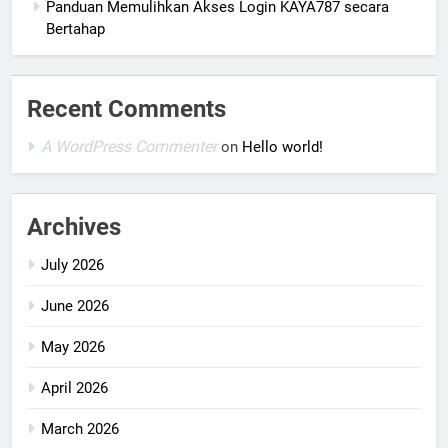
Panduan Memulihkan Akses Login KAYA787 secara
Bertahap
Recent Comments
A WordPress Commenter
on
Hello world!
Archives
July 2026
June 2026
May 2026
April 2026
March 2026