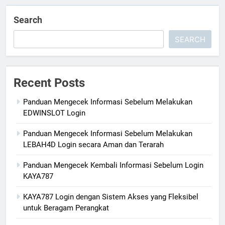
Search
SEARCH
Recent Posts
Panduan Mengecek Informasi Sebelum Melakukan
EDWINSLOT Login
Panduan Mengecek Informasi Sebelum Melakukan
LEBAH4D Login secara Aman dan Terarah
Panduan Mengecek Kembali Informasi Sebelum Login
KAYA787
KAYA787 Login dengan Sistem Akses yang Fleksibel
untuk Beragam Perangkat