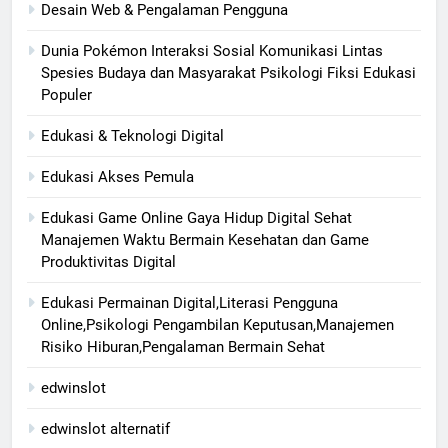
Desain Web & Pengalaman Pengguna
Dunia Pokémon Interaksi Sosial Komunikasi Lintas
Spesies Budaya dan Masyarakat Psikologi Fiksi Edukasi
Populer
Edukasi & Teknologi Digital
Edukasi Akses Pemula
Edukasi Game Online Gaya Hidup Digital Sehat
Manajemen Waktu Bermain Kesehatan dan Game
Produktivitas Digital
Edukasi Permainan Digital,Literasi Pengguna
Online,Psikologi Pengambilan Keputusan,Manajemen
Risiko Hiburan,Pengalaman Bermain Sehat
edwinslot
edwinslot alternatif