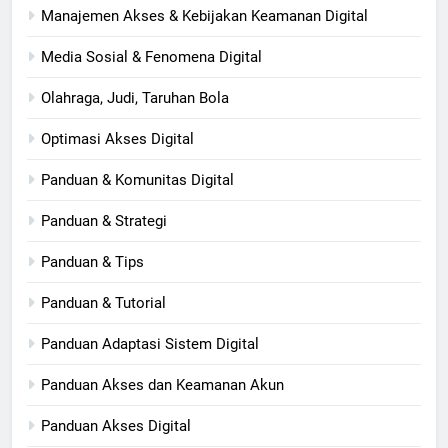
Manajemen Akses & Kebijakan Keamanan Digital
Media Sosial & Fenomena Digital
Olahraga, Judi, Taruhan Bola
Optimasi Akses Digital
Panduan & Komunitas Digital
Panduan & Strategi
Panduan & Tips
Panduan & Tutorial
Panduan Adaptasi Sistem Digital
Panduan Akses dan Keamanan Akun
Panduan Akses Digital