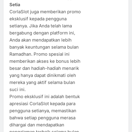
Setia
CorlaSlot juga memberikan promo
eksklusif kepada pengguna
setianya. Jika Anda telah lama
bergabung dengan platform ini,
Anda akan mendapatkan lebih
banyak keuntungan selama bulan
Ramadhan. Promo spesial ini
memberikan akses ke bonus lebih
besar dan hadiah-hadiah menarik
yang hanya dapat dinikmati oleh
mereka yang aktif selama bulan
suci ini.
Promo eksklusif ini adalah bentuk
apresiasi CorlaSlot kepada para
pengguna setianya, memastikan
bahwa setiap pengguna merasa
dihargai dan mendapatkan
pengalaman terbaik selama bulan