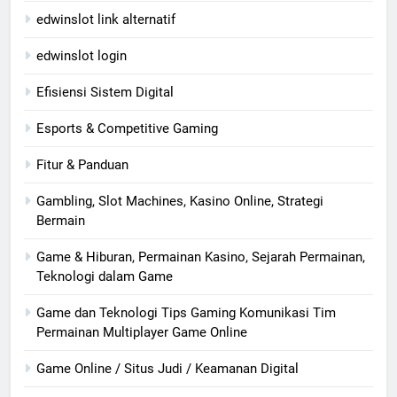
edwinslot link alternatif
edwinslot login
Efisiensi Sistem Digital
Esports & Competitive Gaming
Fitur & Panduan
Gambling, Slot Machines, Kasino Online, Strategi
Bermain
Game & Hiburan, Permainan Kasino, Sejarah Permainan,
Teknologi dalam Game
Game dan Teknologi Tips Gaming Komunikasi Tim
Permainan Multiplayer Game Online
Game Online / Situs Judi / Keamanan Digital