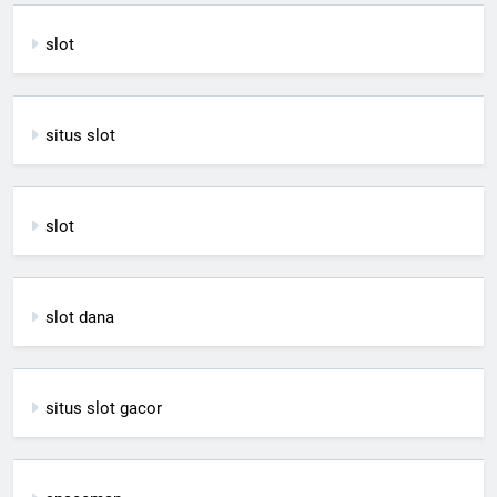
slot
situs slot
slot
slot dana
situs slot gacor