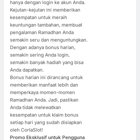
hanya dengan login ke akun Anda.
Kejutan-kejutan ini memberikan
kesempatan untuk meraih
keuntungan tambahan, membuat
pengalaman Ramadhan Anda
semakin seru dan menguntungkan.
Dengan adanya bonus harian,
semakin sering Anda login,
semakin banyak hadiah yang bisa
Anda dapatkan.
Bonus harian ini dirancang untuk
memberikan manfaat lebih dan
memperkaya momen-momen
Ramadhan Anda. Jadi, pastikan
Anda tidak melewatkan
kesempatan untuk klaim bonus
setiap hari yang sudah disiapkan
oleh CorlaSlot!
Promo Eksklusif untuk Pengguna