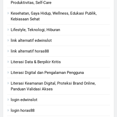
Produktivitas, Self-Care
Kesehatan, Gaya Hidup, Wellness, Edukasi Publik,
Kebiasaan Sehat
Lifestyle, Teknologi, Hiburan
link alternatif edwinslot
link alternatif horas88
Literasi Data & Berpikir Kritis
Literasi Digital dan Pengalaman Pengguna
Literasi Keamanan Digital, Proteksi Brand Online,
Panduan Validasi Akses
login edwinslot
login horas88