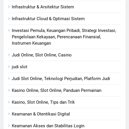
Infrastruktur & Arsitektur Sistem
Infrastruktur Cloud & Optimasi Sistem
Investasi Pemula, Keuangan Pribadi, Strategi Investasi,
Pengelolaan Kekayaan, Perencanaan Finansial,
Instrumen Keuangan
Judi Online, Slot Online, Casino
judi slot
Judi Slot Online, Teknologi Perjudian, Platform Judi
Kasino Online, Slot Online, Panduan Permainan
Kasino, Slot Online, Tips dan Trik
Keamanan & Otentikasi Digital
Keamanan Akses dan Stabilitas Login