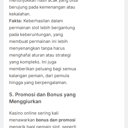
menunjukkan hasil acak yang bisa
berujung pada kemenangan atau
kekalahan.
Fakta:
Keberhasilan dalam
permainan slot lebih bergantung
pada keberuntungan, yang
membuat permainan ini lebih
menyenangkan tanpa harus
menghafal aturan atau strategi
yang kompleks. Ini juga
memberikan peluang bagi semua
kalangan pemain, dari pemula
hingga yang berpengalaman.
5.
Promosi dan Bonus yang
Menggiurkan
Kasino online sering kali
menawarkan
bonus dan promosi
menarik bagi pemain slot, seperti