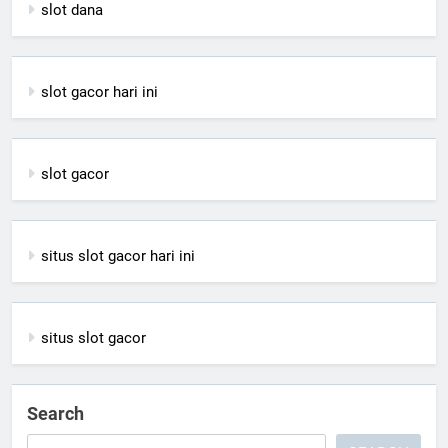
slot dana
slot gacor hari ini
slot gacor
situs slot gacor hari ini
situs slot gacor
Search