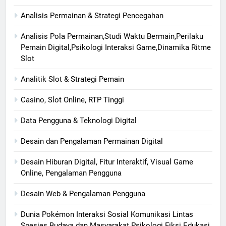
Analisis Permainan & Strategi Pencegahan
Analisis Pola Permainan,Studi Waktu Bermain,Perilaku
Pemain Digital,Psikologi Interaksi Game,Dinamika Ritme
Slot
Analitik Slot & Strategi Pemain
Casino, Slot Online, RTP Tinggi
Data Pengguna & Teknologi Digital
Desain dan Pengalaman Permainan Digital
Desain Hiburan Digital, Fitur Interaktif, Visual Game
Online, Pengalaman Pengguna
Desain Web & Pengalaman Pengguna
Dunia Pokémon Interaksi Sosial Komunikasi Lintas
Spesies Budaya dan Masyarakat Psikologi Fiksi Edukasi