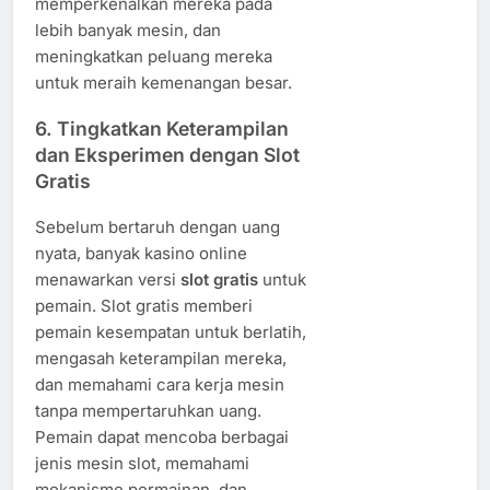
memperkenalkan mereka pada
lebih banyak mesin, dan
meningkatkan peluang mereka
untuk meraih kemenangan besar.
6.
Tingkatkan Keterampilan
dan Eksperimen dengan Slot
Gratis
Sebelum bertaruh dengan uang
nyata, banyak kasino online
menawarkan versi
slot gratis
untuk
pemain. Slot gratis memberi
pemain kesempatan untuk berlatih,
mengasah keterampilan mereka,
dan memahami cara kerja mesin
tanpa mempertaruhkan uang.
Pemain dapat mencoba berbagai
jenis mesin slot, memahami
mekanisme permainan, dan