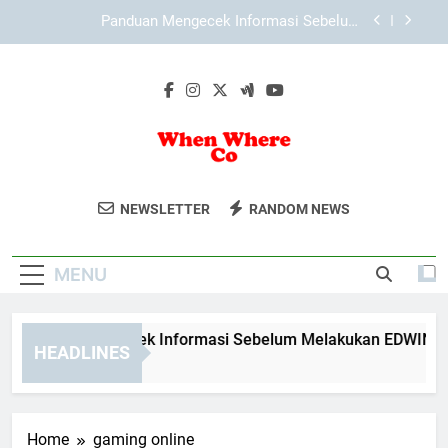
Skip
Terarah
Panduan Mengecek Kembali Informasi Sebelum
to
Login KAYA787
content
KAYA787 Login dengan Sistem Akses yang
Fleksibel untuk Beragam Perangkat
Panduan Mengecek Informasi Sebelum
Melakukan EDWINSLOT Login
Panduan Mengecek Informasi Sebelum
Melakukan LEBAH4D Login secara Aman dan
When Where Co
Terarah
Temukan Event, Kegiatan, Dan Tempat
Panduan Mengecek Kembali Informasi Sebelum
NEWSLETTER
RANDOM NEWS
Login KAYA787
Menarik Di Sekitar Anda Dengan When
KAYA787 Login dengan Sistem Akses yang
Where Co. Panduan Aktivitas Seru Di
Fleksibel untuk Beragam Perangkat
MENU
Mana Saja!
nduan Mengecek Informasi Sebelum Melakukan EDWINSLOT 
HEADLINES
Weeks Ago
Home
gaming online