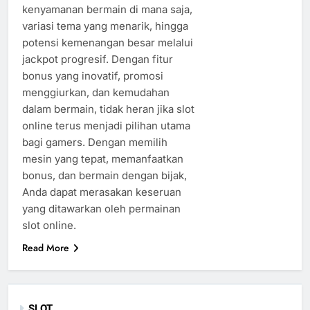
kenyamanan bermain di mana saja,
variasi tema yang menarik, hingga
potensi kemenangan besar melalui
jackpot progresif. Dengan fitur
bonus yang inovatif, promosi
menggiurkan, dan kemudahan
dalam bermain, tidak heran jika slot
online terus menjadi pilihan utama
bagi gamers. Dengan memilih
mesin yang tepat, memanfaatkan
bonus, dan bermain dengan bijak,
Anda dapat merasakan keseruan
yang ditawarkan oleh permainan
slot online.
Read More
SLOT