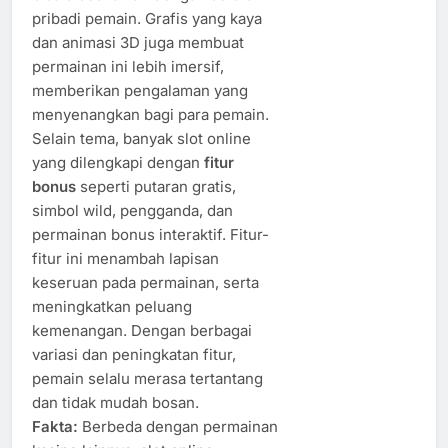
pribadi pemain. Grafis yang kaya
dan animasi 3D juga membuat
permainan ini lebih imersif,
memberikan pengalaman yang
menyenangkan bagi para pemain.
Selain tema, banyak slot online
yang dilengkapi dengan
fitur
bonus
seperti putaran gratis,
simbol wild, pengganda, dan
permainan bonus interaktif. Fitur-
fitur ini menambah lapisan
keseruan pada permainan, serta
meningkatkan peluang
kemenangan. Dengan berbagai
variasi dan peningkatan fitur,
pemain selalu merasa tertantang
dan tidak mudah bosan.
Fakta:
Berbeda dengan permainan