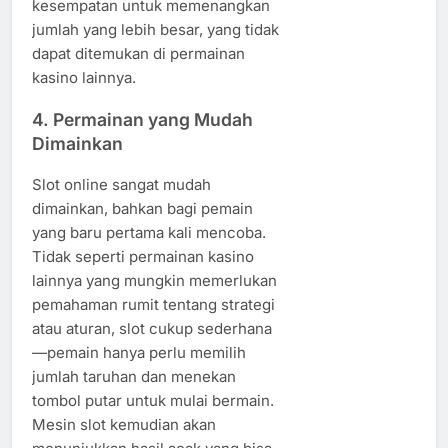
kesempatan untuk memenangkan
jumlah yang lebih besar, yang tidak
dapat ditemukan di permainan
kasino lainnya.
4.
Permainan yang Mudah
Dimainkan
Slot online sangat mudah
dimainkan, bahkan bagi pemain
yang baru pertama kali mencoba.
Tidak seperti permainan kasino
lainnya yang mungkin memerlukan
pemahaman rumit tentang strategi
atau aturan, slot cukup sederhana
—pemain hanya perlu memilih
jumlah taruhan dan menekan
tombol putar untuk mulai bermain.
Mesin slot kemudian akan