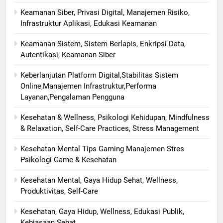
Keamanan Siber, Privasi Digital, Manajemen Risiko,
Infrastruktur Aplikasi, Edukasi Keamanan
Keamanan Sistem, Sistem Berlapis, Enkripsi Data,
Autentikasi, Keamanan Siber
Keberlanjutan Platform Digital,Stabilitas Sistem
Online,Manajemen Infrastruktur,Performa
Layanan,Pengalaman Pengguna
Kesehatan & Wellness, Psikologi Kehidupan, Mindfulness
& Relaxation, Self-Care Practices, Stress Management
Kesehatan Mental Tips Gaming Manajemen Stres
Psikologi Game & Kesehatan
Kesehatan Mental, Gaya Hidup Sehat, Wellness,
Produktivitas, Self-Care
Kesehatan, Gaya Hidup, Wellness, Edukasi Publik,
Kebiasaan Sehat