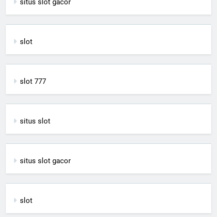
situs slot gacor
slot
slot 777
situs slot
situs slot gacor
slot