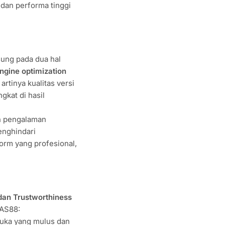
s dan performa tinggi
sung pada dua hal
ngine optimization
rtinya kualitas versi
kat di hasil
n pengalaman
enghindari
orm yang profesional,
 dan Trustworthiness
RAS88:
uka yang mulus dan