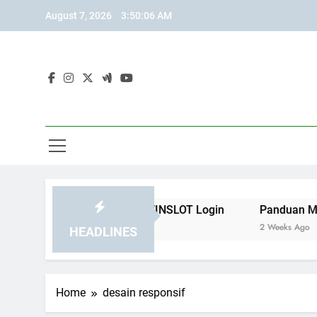
Skip
August 7, 2026
3:50:07 AM
to
content
Whe
Temukan E
elum Melakukan EDWINSLOT Login
Panduan Mengecek 
2 Weeks Ago
HEADLINES
Home
desain responsif