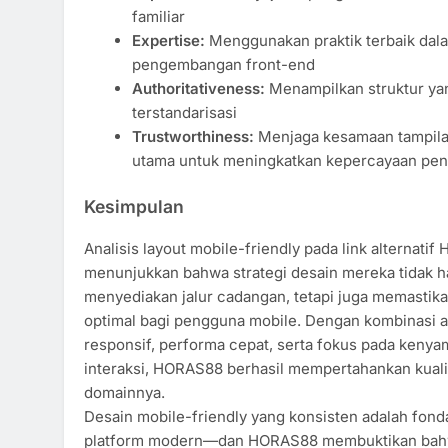
familiar
Expertise:
Menggunakan praktik terbaik dala
pengembangan front-end
Authoritativeness:
Menampilkan struktur yan
terstandarisasi
Trustworthiness:
Menjaga kesamaan tampil
utama untuk meningkatkan kepercayaan pe
Kesimpulan
Analisis layout mobile-friendly pada link alternati
menunjukkan bahwa strategi desain mereka tidak h
menyediakan jalur cadangan, tetapi juga memasti
optimal bagi pengguna mobile. Dengan kombinasi an
responsif, performa cepat, serta fokus pada kenya
interaksi, HORAS88 berhasil mempertahankan kuali
domainnya.
Desain mobile-friendly yang konsisten adalah fonda
platform modern—dan HORAS88 membuktikan bahwa 