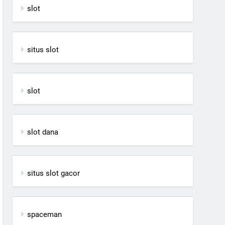
slot
situs slot
slot
slot dana
situs slot gacor
spaceman