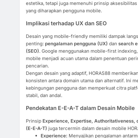
estetika, tetapi juga memenuhi prinsip aksesibilita
yang diharapkan pengguna mobile.
Implikasi terhadap UX dan SEO
Desain yang mobile-friendly memiliki dampak lang
penting:
pengalaman pengguna (UX)
dan
search e
(SEO)
. Google menggunakan mobile-first indexing, a
mobile menjadi acuan utama dalam penentuan pering
pencarian.
Dengan desain yang adaptif, HORAS88 memberika
konsisten antara domain utama dan alternatif. Ini m
kebingungan pengguna dan memperkuat citra platf
stabil, dan andal.
Pendekatan E-E-A-T dalam Desain Mobile
Prinsip
Experience, Expertise, Authoritativeness,
(E-E-A-T)
juga tercermin dalam desain mobile HO
Experience:
Menyajikan pengalaman antarm