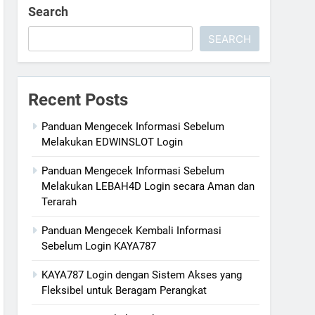
Search
SEARCH
Recent Posts
Panduan Mengecek Informasi Sebelum
Melakukan EDWINSLOT Login
Panduan Mengecek Informasi Sebelum
Melakukan LEBAH4D Login secara Aman dan
Terarah
Panduan Mengecek Kembali Informasi
Sebelum Login KAYA787
KAYA787 Login dengan Sistem Akses yang
Fleksibel untuk Beragam Perangkat