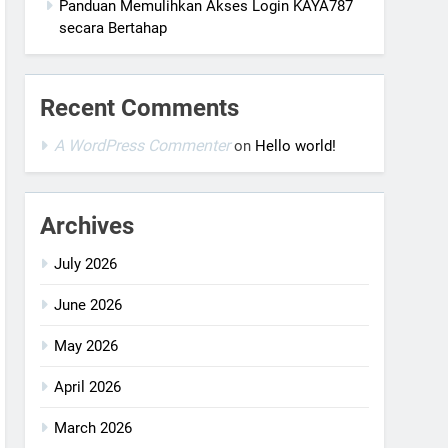
Panduan Memulihkan Akses Login KAYA787
secara Bertahap
Recent Comments
A WordPress Commenter
on
Hello world!
Archives
July 2026
June 2026
May 2026
April 2026
March 2026