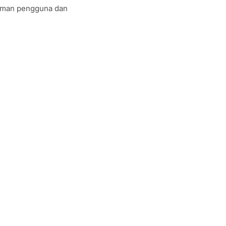
alaman pengguna dan