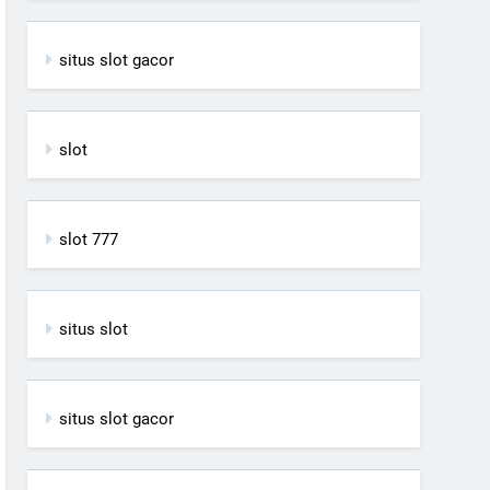
situs slot gacor
slot
slot 777
situs slot
situs slot gacor