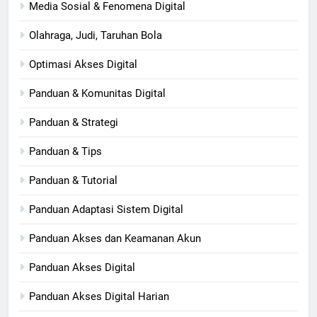
Media Sosial & Fenomena Digital
Olahraga, Judi, Taruhan Bola
Optimasi Akses Digital
Panduan & Komunitas Digital
Panduan & Strategi
Panduan & Tips
Panduan & Tutorial
Panduan Adaptasi Sistem Digital
Panduan Akses dan Keamanan Akun
Panduan Akses Digital
Panduan Akses Digital Harian