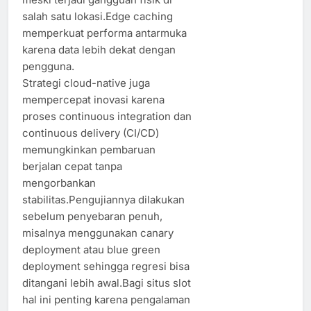
salah satu lokasi.Edge caching
memperkuat performa antarmuka
karena data lebih dekat dengan
pengguna.
Strategi cloud-native juga
mempercepat inovasi karena
proses continuous integration dan
continuous delivery (CI/CD)
memungkinkan pembaruan
berjalan cepat tanpa
mengorbankan
stabilitas.Pengujiannya dilakukan
sebelum penyebaran penuh,
misalnya menggunakan canary
deployment atau blue green
deployment sehingga regresi bisa
ditangani lebih awal.Bagi situs slot
hal ini penting karena pengalaman