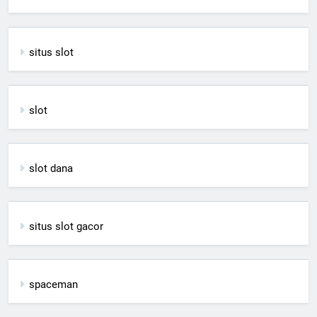
situs slot
slot
slot dana
situs slot gacor
spaceman