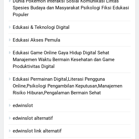
Dunia Pokémon Interaksi Sosial Komunikasi Lintas
Spesies Budaya dan Masyarakat Psikologi Fiksi Edukasi
Populer
Edukasi & Teknologi Digital
Edukasi Akses Pemula
Edukasi Game Online Gaya Hidup Digital Sehat
Manajemen Waktu Bermain Kesehatan dan Game
Produktivitas Digital
Edukasi Permainan Digital,Literasi Pengguna
Online,Psikologi Pengambilan Keputusan,Manajemen
Risiko Hiburan,Pengalaman Bermain Sehat
edwinslot
edwinslot alternatif
edwinslot link alternatif