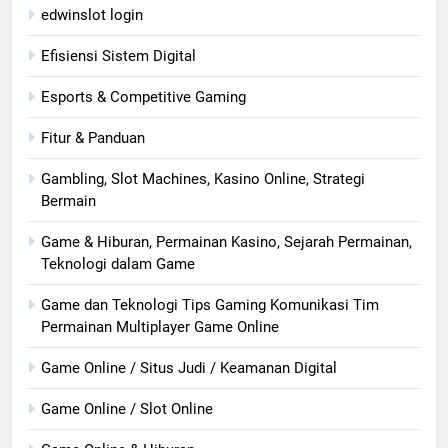
edwinslot login
Efisiensi Sistem Digital
Esports & Competitive Gaming
Fitur & Panduan
Gambling, Slot Machines, Kasino Online, Strategi
Bermain
Game & Hiburan, Permainan Kasino, Sejarah Permainan,
Teknologi dalam Game
Game dan Teknologi Tips Gaming Komunikasi Tim
Permainan Multiplayer Game Online
Game Online / Situs Judi / Keamanan Digital
Game Online / Slot Online