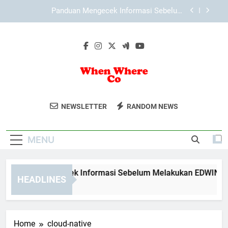
Skip
Terarah
Panduan Mengecek Kembali Informasi Sebelum
to
Login KAYA787
content
KAYA787 Login dengan Sistem Akses yang
Fleksibel untuk Beragam Perangkat
Panduan Mengecek Informasi Sebelum
Melakukan EDWINSLOT Login
Panduan Mengecek Informasi Sebelum
Melakukan LEBAH4D Login secara Aman dan
When Where Co
Terarah
Temukan Event, Kegiatan, Dan Tempat
Panduan Mengecek Kembali Informasi Sebelum
NEWSLETTER
RANDOM NEWS
Login KAYA787
Menarik Di Sekitar Anda Dengan When
KAYA787 Login dengan Sistem Akses yang
Where Co. Panduan Aktivitas Seru Di
Fleksibel untuk Beragam Perangkat
MENU
Mana Saja!
nduan Mengecek Informasi Sebelum Melakukan EDWINSLOT 
HEADLINES
eeks Ago
Home
cloud-native