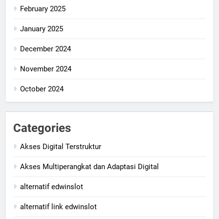
February 2025
January 2025
December 2024
November 2024
October 2024
Categories
Akses Digital Terstruktur
Akses Multiperangkat dan Adaptasi Digital
alternatif edwinslot
alternatif link edwinslot