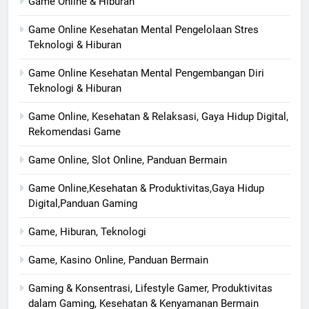
Game Online & Hiburan
Game Online Kesehatan Mental Pengelolaan Stres
Teknologi & Hiburan
Game Online Kesehatan Mental Pengembangan Diri
Teknologi & Hiburan
Game Online, Kesehatan & Relaksasi, Gaya Hidup Digital,
Rekomendasi Game
Game Online, Slot Online, Panduan Bermain
Game Online,Kesehatan & Produktivitas,Gaya Hidup
Digital,Panduan Gaming
Game, Hiburan, Teknologi
Game, Kasino Online, Panduan Bermain
Gaming & Konsentrasi, Lifestyle Gamer, Produktivitas
dalam Gaming, Kesehatan & Kenyamanan Bermain