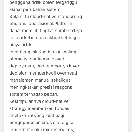
pengguna tidak boleh terganggu
akibat perubahan sistem.
Selain itu cloud-native mendorong
efisiensi operasional.Platform
dapat memilih tingkat sumber daya
sesuai kebutuhan aktual sehingga
biaya tidak
membengkak.Kombinasi scaling
otomatis, container-based
deployment, dan telemetry-driven
decision memperkecil overhead
manajemen manual sekaligus
meningkatkan presisi respons
sistem terhadap beban.
Kesimpulannya cloud-native
strategy memberikan fondasi
arsitektural yang kuat bagi
pengoperasian situs slot digital
modern melalui microservices,