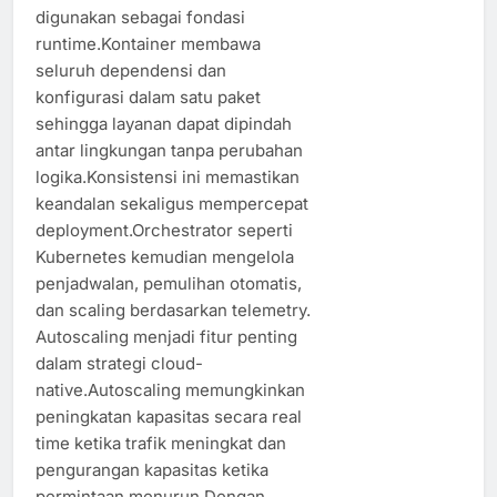
digunakan sebagai fondasi
runtime.Kontainer membawa
seluruh dependensi dan
konfigurasi dalam satu paket
sehingga layanan dapat dipindah
antar lingkungan tanpa perubahan
logika.Konsistensi ini memastikan
keandalan sekaligus mempercepat
deployment.Orchestrator seperti
Kubernetes kemudian mengelola
penjadwalan, pemulihan otomatis,
dan scaling berdasarkan telemetry.
Autoscaling menjadi fitur penting
dalam strategi cloud-
native.Autoscaling memungkinkan
peningkatan kapasitas secara real
time ketika trafik meningkat dan
pengurangan kapasitas ketika
permintaan menurun.Dengan