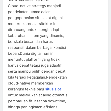
Cloud-native strategy menjadi
pendekatan utama dalam
pengoperasian situs slot digital
modern karena arsitektur ini
dirancang untuk menghadapi
kebutuhan sistem yang dinamis,
berskala besar, dan harus
responsif dalam berbagai kondisi
beban.Dunia digital hari ini
menuntut platform yang tidak
hanya cepat tetapi juga adaptif
serta mampu pulih dengan cepat
bila terjadi kegagalan.Pendekatan
cloud-native memberikan
kerangka teknis bagi
situs slot
untuk melakukan scaling otomatis,
pembaruan fitur tanpa downtime,
hingga peningkatan efisiensi