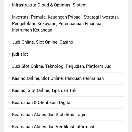
Infrastruktur Cloud & Optimasi Sistem
Investasi Pemula, Keuangan Pribadi, Strategi Investasi,
Pengelolaan Kekayaan, Perencanaan Finansial,
Instrumen Keuangan
Judi Online, Slot Online, Casino
judi slot
Judi Slot Online, Teknologi Perjudian, Platform Judi
Kasino Online, Slot Online, Panduan Permainan
Kasino, Slot Online, Tips dan Trik
Keamanan & Otentikasi Digital
Keamanan Akses dan Stabilitas Login
Keamanan Akses dan Verifikasi Informasi