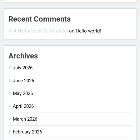
Recent Comments
A WordPress Commenter
on
Hello world!
Archives
July 2026
June 2026
May 2026
April 2026
March 2026
February 2026