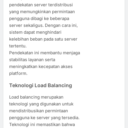
pendekatan server terdistribusi
yang memungkinkan permintaan
pengguna dibagi ke beberapa
server sekaligus. Dengan cara ini,
sistem dapat menghindari
kelebihan beban pada satu server
tertentu.
Pendekatan ini membantu menjaga
stabilitas layanan serta
meningkatkan kecepatan akses
platform.
Teknologi Load Balancing
Load balancing merupakan
teknologi yang digunakan untuk
mendistribusikan permintaan
pengguna ke server yang tersedia.
Teknologi ini memastikan bahwa