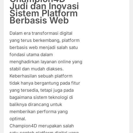
Judi dan Inovasi
Sistem Platform
Berbasis Web
Dalam era transformasi digital
yang terus berkembang, platform
berbasis web menjadi salah satu
fondasi utama dalam
menghadirkan layanan online yang
stabil dan mudah diakses.
Keberhasilan sebuah platform
tidak hanya bergantung pada fitur
yang tersedia, tetapi juga pada
bagaimana sistem teknologi di
baliknya dirancang untuk
memberikan performa yang
optimal.
Champion4D merupakan salah
satu contoh platform digital yang