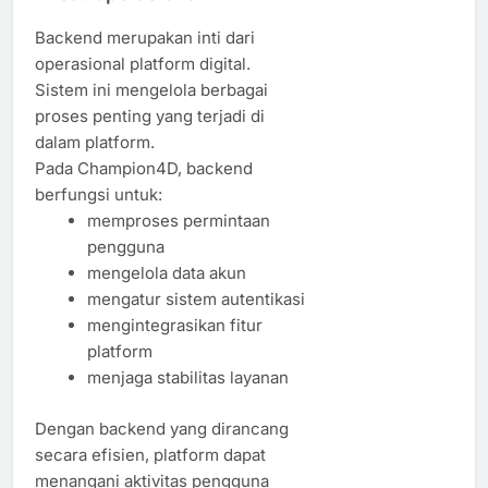
Backend merupakan inti dari
operasional platform digital.
Sistem ini mengelola berbagai
proses penting yang terjadi di
dalam platform.
Pada Champion4D, backend
berfungsi untuk:
memproses permintaan
pengguna
mengelola data akun
mengatur sistem autentikasi
mengintegrasikan fitur
platform
menjaga stabilitas layanan
Dengan backend yang dirancang
secara efisien, platform dapat
menangani aktivitas pengguna