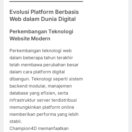
Evolusi Platform Berbasis
Web dalam Dunia Digital
Perkembangan Teknologi
Website Modern
Perkembangan teknologi web
dalam beberapa tahun terakhir
telah membawa perubahan besar
dalam cara platform digital
dibangun. Teknologi seperti sistem
backend modular, manajemen
database yang efisien, serta
infrastruktur server terdistribusi
memungkinkan platform online
memberikan performa yang lebih
stabil.
Champion4D memanfaatkan