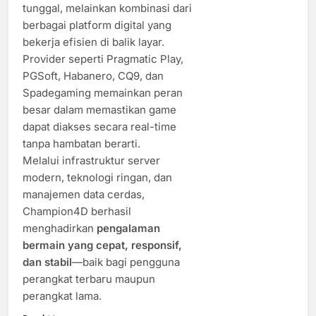
tunggal, melainkan kombinasi dari
berbagai platform digital yang
bekerja efisien di balik layar.
Provider seperti Pragmatic Play,
PGSoft, Habanero, CQ9, dan
Spadegaming memainkan peran
besar dalam memastikan game
dapat diakses secara real-time
tanpa hambatan berarti.
Melalui infrastruktur server
modern, teknologi ringan, dan
manajemen data cerdas,
Champion4D berhasil
menghadirkan
pengalaman
bermain yang cepat, responsif,
dan stabil
—baik bagi pengguna
perangkat terbaru maupun
perangkat lama.