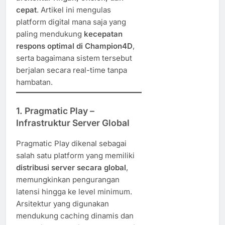
cepat
. Artikel ini mengulas
platform digital mana saja yang
paling mendukung
kecepatan
respons optimal di Champion4D
,
serta bagaimana sistem tersebut
berjalan secara real-time tanpa
hambatan.
1.
Pragmatic Play –
Infrastruktur Server Global
Pragmatic Play dikenal sebagai
salah satu platform yang memiliki
distribusi server secara global
,
memungkinkan pengurangan
latensi hingga ke level minimum.
Arsitektur yang digunakan
mendukung caching dinamis dan