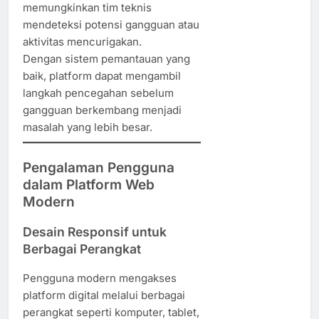
memungkinkan tim teknis
mendeteksi potensi gangguan atau
aktivitas mencurigakan.
Dengan sistem pemantauan yang
baik, platform dapat mengambil
langkah pencegahan sebelum
gangguan berkembang menjadi
masalah yang lebih besar.
Pengalaman Pengguna
dalam Platform Web
Modern
Desain Responsif untuk
Berbagai Perangkat
Pengguna modern mengakses
platform digital melalui berbagai
perangkat seperti komputer, tablet,