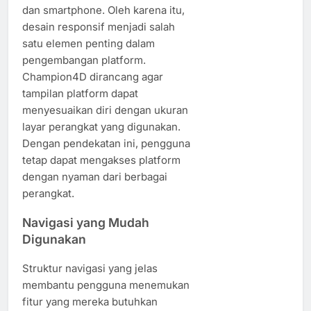
dan smartphone. Oleh karena itu,
desain responsif menjadi salah
satu elemen penting dalam
pengembangan platform.
Champion4D dirancang agar
tampilan platform dapat
menyesuaikan diri dengan ukuran
layar perangkat yang digunakan.
Dengan pendekatan ini, pengguna
tetap dapat mengakses platform
dengan nyaman dari berbagai
perangkat.
Navigasi yang Mudah
Digunakan
Struktur navigasi yang jelas
membantu pengguna menemukan
fitur yang mereka butuhkan