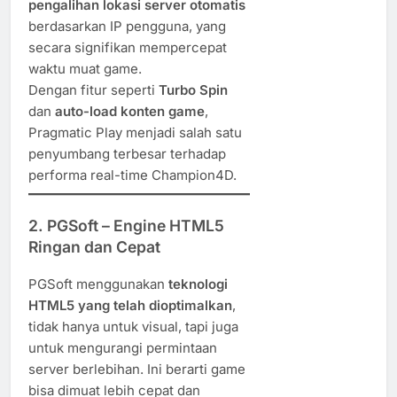
pengalihan lokasi server otomatis
berdasarkan IP pengguna, yang
secara signifikan mempercepat
waktu muat game.
Dengan fitur seperti
Turbo Spin
dan
auto-load konten game
,
Pragmatic Play menjadi salah satu
penyumbang terbesar terhadap
performa real-time Champion4D.
2.
PGSoft – Engine HTML5
Ringan dan Cepat
PGSoft menggunakan
teknologi
HTML5 yang telah dioptimalkan
,
tidak hanya untuk visual, tapi juga
untuk mengurangi permintaan
server berlebihan. Ini berarti game
bisa dimuat lebih cepat dan