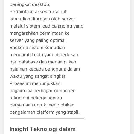
perangkat desktop.
Permintaan akses tersebut
kemudian diproses oleh server
melalui sistem load balancing yang
mengarahkan permintaan ke
server yang paling optimal.
Backend sistem kemudian
mengambil data yang diperlukan
dari database dan menampilkan
halaman kepada pengguna dalam
waktu yang sangat singkat.
Proses ini menunjukkan
bagaimana berbagai komponen
teknologi bekerja secara
bersamaan untuk menciptakan
pengalaman platform yang stabil.
Insight Teknologi dalam