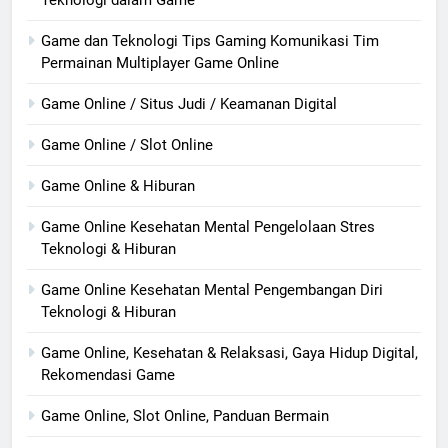
Teknologi dalam Game
Game dan Teknologi Tips Gaming Komunikasi Tim
Permainan Multiplayer Game Online
Game Online / Situs Judi / Keamanan Digital
Game Online / Slot Online
Game Online & Hiburan
Game Online Kesehatan Mental Pengelolaan Stres
Teknologi & Hiburan
Game Online Kesehatan Mental Pengembangan Diri
Teknologi & Hiburan
Game Online, Kesehatan & Relaksasi, Gaya Hidup Digital,
Rekomendasi Game
Game Online, Slot Online, Panduan Bermain