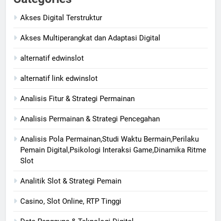
Akses Digital Terstruktur
Akses Multiperangkat dan Adaptasi Digital
alternatif edwinslot
alternatif link edwinslot
Analisis Fitur & Strategi Permainan
Analisis Permainan & Strategi Pencegahan
Analisis Pola Permainan,Studi Waktu Bermain,Perilaku
Pemain Digital,Psikologi Interaksi Game,Dinamika Ritme
Slot
Analitik Slot & Strategi Pemain
Casino, Slot Online, RTP Tinggi