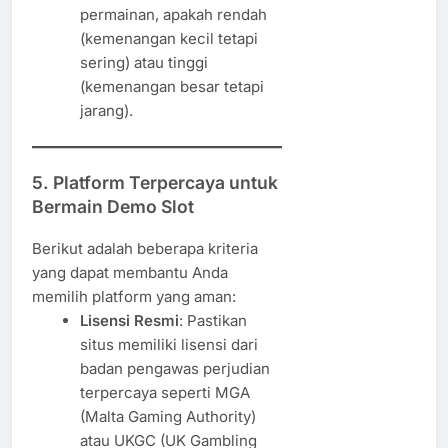
permainan, apakah rendah
(kemenangan kecil tetapi
sering) atau tinggi
(kemenangan besar tetapi
jarang).
5. Platform Terpercaya untuk
Bermain Demo Slot
Berikut adalah beberapa kriteria
yang dapat membantu Anda
memilih platform yang aman:
Lisensi Resmi
: Pastikan
situs memiliki lisensi dari
badan pengawas perjudian
terpercaya seperti MGA
(Malta Gaming Authority)
atau UKGC (UK Gambling