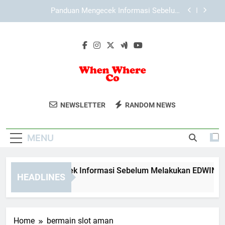
Skip
Terarah
Panduan Mengecek Kembali Informasi Sebelum
to
Login KAYA787
content
KAYA787 Login dengan Sistem Akses yang
Fleksibel untuk Beragam Perangkat
Panduan Mengecek Informasi Sebelum
Melakukan EDWINSLOT Login
Panduan Mengecek Informasi Sebelum
Melakukan LEBAH4D Login secara Aman dan
When Where Co
Terarah
Temukan Event, Kegiatan, Dan Tempat
Panduan Mengecek Kembali Informasi Sebelum
NEWSLETTER
RANDOM NEWS
Login KAYA787
Menarik Di Sekitar Anda Dengan When
KAYA787 Login dengan Sistem Akses yang
Where Co. Panduan Aktivitas Seru Di
Fleksibel untuk Beragam Perangkat
MENU
Mana Saja!
nduan Mengecek Informasi Sebelum Melakukan EDWINSLOT 
HEADLINES
Weeks Ago
Home
bermain slot aman