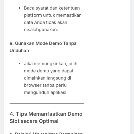
Baca syarat dan ketentuan
platform untuk memastikan
data Anda tidak akan
disalahgunakan.
e. Gunakan Mode Demo Tanpa
Unduhan
Jika memungkinkan, pilih
mode demo yang dapat
dimainkan langsung di
browser tanpa perlu
mengunduh aplikasi.
4. Tips Memanfaatkan Demo
Slot secara Optimal