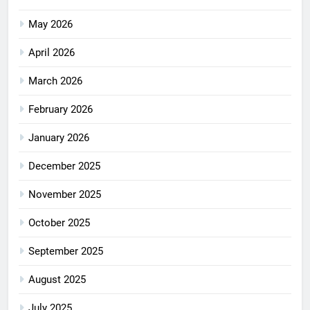
May 2026
April 2026
March 2026
February 2026
January 2026
December 2025
November 2025
October 2025
September 2025
August 2025
July 2025