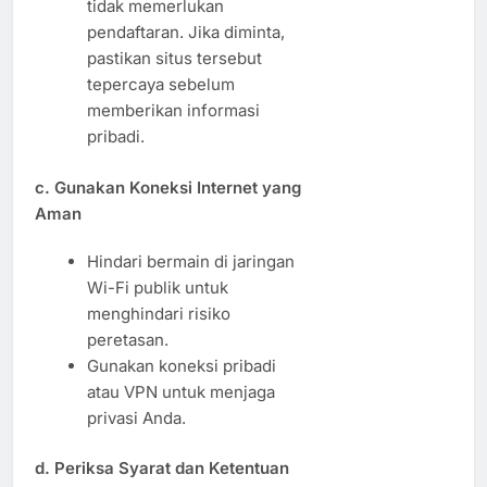
tidak memerlukan
pendaftaran. Jika diminta,
pastikan situs tersebut
tepercaya sebelum
memberikan informasi
pribadi.
c. Gunakan Koneksi Internet yang
Aman
Hindari bermain di jaringan
Wi-Fi publik untuk
menghindari risiko
peretasan.
Gunakan koneksi pribadi
atau VPN untuk menjaga
privasi Anda.
d. Periksa Syarat dan Ketentuan