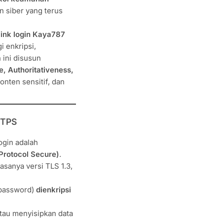
 siber yang terus
ink login Kaya787
i enkripsi,
 ini disusun
e, Authoritativeness,
onten sensitif, dan
TTPS
gin adalah
Protocol Secure)
.
iasanya versi TLS 1.3,
 password)
dienkripsi
atau menyisipkan data