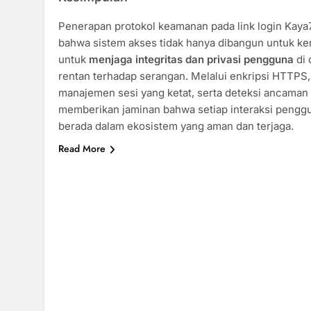
Penerapan protokol keamanan pada link login Kay
bahwa sistem akses tidak hanya dibangun untuk ke
untuk
menjaga integritas dan privasi pengguna
di 
rentan terhadap serangan. Melalui enkripsi HTTPS, 
manajemen sesi yang ketat, serta deteksi ancaman 
memberikan jaminan bahwa setiap interaksi penggu
berada dalam ekosistem yang aman dan terjaga.
Read More