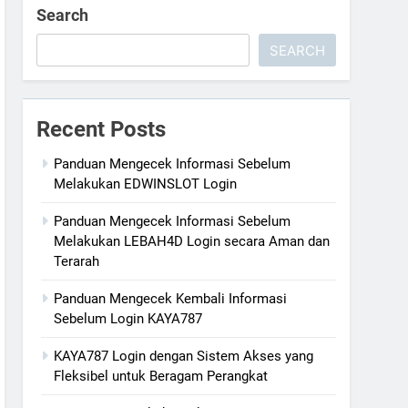
Search
SEARCH
Recent Posts
Panduan Mengecek Informasi Sebelum
Melakukan EDWINSLOT Login
Panduan Mengecek Informasi Sebelum
Melakukan LEBAH4D Login secara Aman dan
Terarah
Panduan Mengecek Kembali Informasi
Sebelum Login KAYA787
KAYA787 Login dengan Sistem Akses yang
Fleksibel untuk Beragam Perangkat