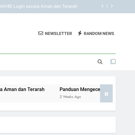
AH4D Login secara Aman dan Terarah
li Informasi Sebelum Login KAYA787
ng Fleksibel untuk Beragam Perangkat
NEWSLETTER
RANDOM NEWS
 Sebelum Melakukan EDWINSLOT Login
hen Where Co. Panduan Aktivitas Seru Di Mana Saja!
AH4D Login secara Aman dan Terarah
li Informasi Sebelum Login KAYA787
ng Fleksibel untuk Beragam Perangkat
Terarah
Panduan Mengecek Kembali Informasi Sebelu
2 Weeks Ago