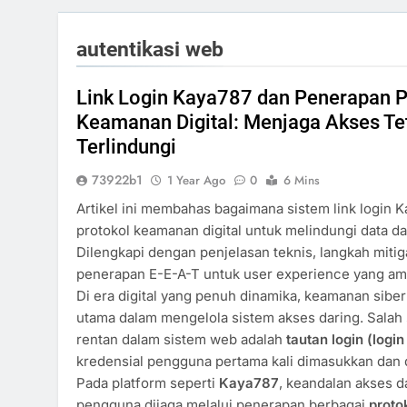
autentikasi web
Link Login Kaya787 dan Penerapan P
Keamanan Digital: Menjaga Akses T
Terlindungi
73922b1
1 Year Ago
0
6 Mins
Artikel ini membahas bagaimana sistem link login
protokol keamanan digital untuk melindungi data da
Dilengkapi dengan penjelasan teknis, langkah mitiga
penerapan E-E-A-T untuk user experience yang ama
Di era digital yang penuh dinamika, keamanan siber
utama dalam mengelola sistem akses daring. Salah sa
rentan dalam sistem web adalah
tautan login (logi
kredensial pengguna pertama kali dimasukkan dan d
Pada platform seperti
Kaya787
, keandalan akses da
pengguna dijaga melalui penerapan berbagai
proto