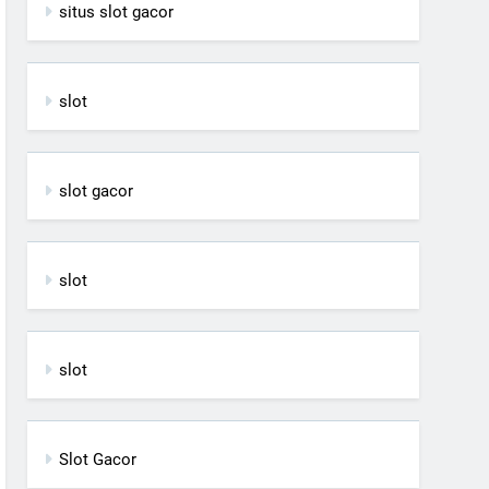
situs slot gacor
slot
slot gacor
slot
slot
Slot Gacor