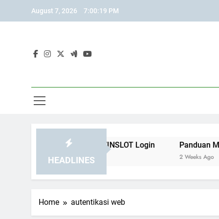
Skip
August 7, 2026
7:00:20 PM
to
content
Whe
Temukan E
m Melakukan EDWINSLOT Login
Panduan Mengecek Info
2 Weeks Ago
HEADLINES
Home
autentikasi web