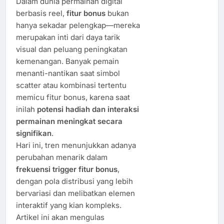
Dalam dunia permainan digital
berbasis reel,
fitur bonus
bukan
hanya sekadar pelengkap—mereka
merupakan inti dari daya tarik
visual dan peluang peningkatan
kemenangan. Banyak pemain
menanti-nantikan saat simbol
scatter atau kombinasi tertentu
memicu fitur bonus, karena saat
inilah
potensi hadiah dan interaksi
permainan meningkat secara
signifikan
.
Hari ini, tren menunjukkan adanya
perubahan menarik dalam
frekuensi trigger fitur bonus
,
dengan pola distribusi yang lebih
bervariasi dan melibatkan elemen
interaktif yang kian kompleks.
Artikel ini akan mengulas