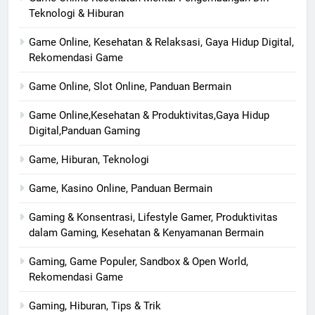
Teknologi & Hiburan
Game Online, Kesehatan & Relaksasi, Gaya Hidup Digital,
Rekomendasi Game
Game Online, Slot Online, Panduan Bermain
Game Online,Kesehatan & Produktivitas,Gaya Hidup
Digital,Panduan Gaming
Game, Hiburan, Teknologi
Game, Kasino Online, Panduan Bermain
Gaming & Konsentrasi, Lifestyle Gamer, Produktivitas
dalam Gaming, Kesehatan & Kenyamanan Bermain
Gaming, Game Populer, Sandbox & Open World,
Rekomendasi Game
Gaming, Hiburan, Tips & Trik