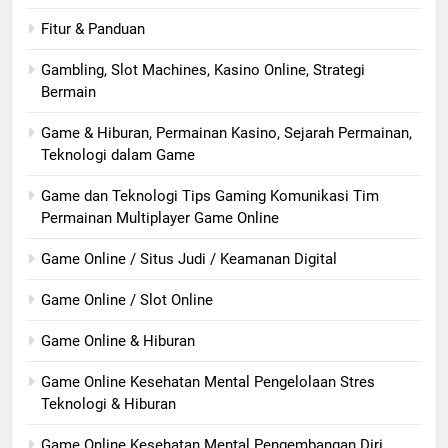
Fitur & Panduan
Gambling, Slot Machines, Kasino Online, Strategi
Bermain
Game & Hiburan, Permainan Kasino, Sejarah Permainan,
Teknologi dalam Game
Game dan Teknologi Tips Gaming Komunikasi Tim
Permainan Multiplayer Game Online
Game Online / Situs Judi / Keamanan Digital
Game Online / Slot Online
Game Online & Hiburan
Game Online Kesehatan Mental Pengelolaan Stres
Teknologi & Hiburan
Game Online Kesehatan Mental Pengembangan Diri