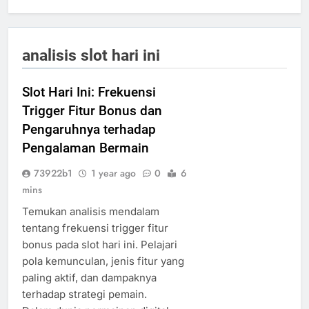
analisis slot hari ini
Slot Hari Ini: Frekuensi
Trigger Fitur Bonus dan
Pengaruhnya terhadap
Pengalaman Bermain
73922b1
1 year ago
0
6
mins
Temukan analisis mendalam
tentang frekuensi trigger fitur
bonus pada slot hari ini. Pelajari
pola kemunculan, jenis fitur yang
paling aktif, dan dampaknya
terhadap strategi pemain.