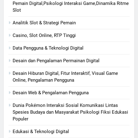
Pemain Digital,Psikologi Interaksi Game,Dinamika Ritme
Slot
Analitik Slot & Strategi Pemain
Casino, Slot Online, RTP Tinggi
Data Pengguna & Teknologi Digital
Desain dan Pengalaman Permainan Digital
Desain Hiburan Digital, Fitur Interaktif, Visual Game
Online, Pengalaman Pengguna
Desain Web & Pengalaman Pengguna
Dunia Pokémon Interaksi Sosial Komunikasi Lintas
Spesies Budaya dan Masyarakat Psikologi Fiksi Edukasi
Populer
Edukasi & Teknologi Digital