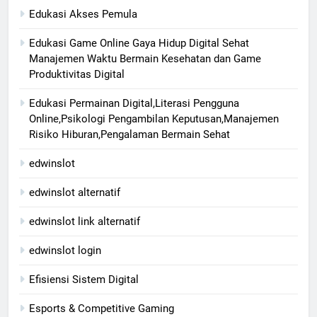
Edukasi Akses Pemula
Edukasi Game Online Gaya Hidup Digital Sehat
Manajemen Waktu Bermain Kesehatan dan Game
Produktivitas Digital
Edukasi Permainan Digital,Literasi Pengguna
Online,Psikologi Pengambilan Keputusan,Manajemen
Risiko Hiburan,Pengalaman Bermain Sehat
edwinslot
edwinslot alternatif
edwinslot link alternatif
edwinslot login
Efisiensi Sistem Digital
Esports & Competitive Gaming