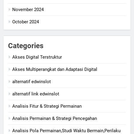
November 2024
October 2024
Categories
Akses Digital Terstruktur
Akses Multiperangkat dan Adaptasi Digital
alternatif edwinslot
alternatif link edwinslot
Analisis Fitur & Strategi Permainan
Analisis Permainan & Strategi Pencegahan
Analisis Pola Permainan,Studi Waktu Bermain,Perilaku