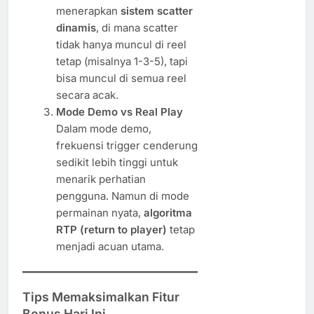
menerapkan
sistem scatter
dinamis
, di mana scatter
tidak hanya muncul di reel
tetap (misalnya 1-3-5), tapi
bisa muncul di semua reel
secara acak.
Mode Demo vs Real Play
Dalam mode demo,
frekuensi trigger cenderung
sedikit lebih tinggi untuk
menarik perhatian
pengguna. Namun di mode
permainan nyata,
algoritma
RTP (return to player)
tetap
menjadi acuan utama.
Tips Memaksimalkan Fitur
Bonus Hari Ini