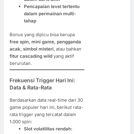
Pencapaian level tertentu
dalam permainan multi-
tahap
Bonus yang dipicu bisa berupa
free spin, mini game, pengganda
acak, simbol misteri
, atau bahkan
fitur cascading wild
yang aktif
berurutan.
Frekuensi Trigger Hari Ini:
Data & Rata-Rata
Berdasarkan data real-time dari 30
game populer hari ini, berikut rata-
rata trigger yang tercatat dalam
1.000 spin:
Slot volatilitas rendah: