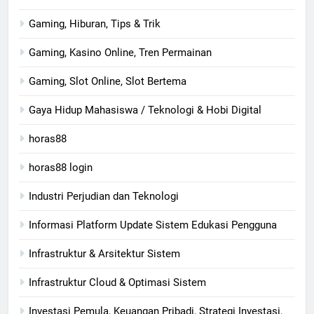
Gaming, Hiburan, Tips & Trik
Gaming, Kasino Online, Tren Permainan
Gaming, Slot Online, Slot Bertema
Gaya Hidup Mahasiswa / Teknologi & Hobi Digital
horas88
horas88 login
Industri Perjudian dan Teknologi
Informasi Platform Update Sistem Edukasi Pengguna
Infrastruktur & Arsitektur Sistem
Infrastruktur Cloud & Optimasi Sistem
Investasi Pemula, Keuangan Pribadi, Strategi Investasi,