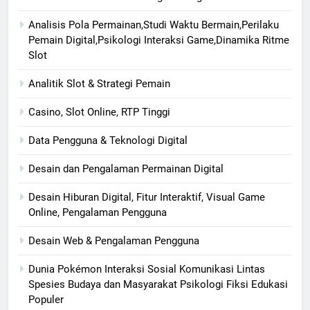
Analisis Pola Permainan,Studi Waktu Bermain,Perilaku
Pemain Digital,Psikologi Interaksi Game,Dinamika Ritme
Slot
Analitik Slot & Strategi Pemain
Casino, Slot Online, RTP Tinggi
Data Pengguna & Teknologi Digital
Desain dan Pengalaman Permainan Digital
Desain Hiburan Digital, Fitur Interaktif, Visual Game
Online, Pengalaman Pengguna
Desain Web & Pengalaman Pengguna
Dunia Pokémon Interaksi Sosial Komunikasi Lintas
Spesies Budaya dan Masyarakat Psikologi Fiksi Edukasi
Populer