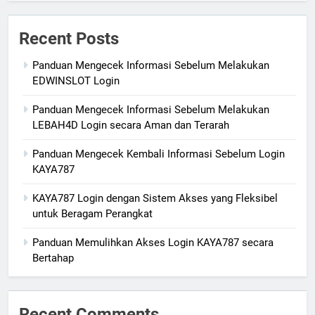
Recent Posts
Panduan Mengecek Informasi Sebelum Melakukan
EDWINSLOT Login
Panduan Mengecek Informasi Sebelum Melakukan
LEBAH4D Login secara Aman dan Terarah
Panduan Mengecek Kembali Informasi Sebelum Login
KAYA787
KAYA787 Login dengan Sistem Akses yang Fleksibel
untuk Beragam Perangkat
Panduan Memulihkan Akses Login KAYA787 secara
Bertahap
Recent Comments