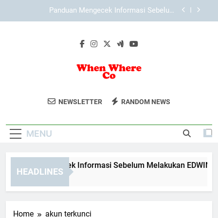
Skip
Terarah
Panduan Mengecek Kembali Informasi Sebelum
to
Login KAYA787
content
KAYA787 Login dengan Sistem Akses yang
Fleksibel untuk Beragam Perangkat
Panduan Mengecek Informasi Sebelum
Melakukan EDWINSLOT Login
Panduan Mengecek Informasi Sebelum
Melakukan LEBAH4D Login secara Aman dan
When Where Co
Terarah
Temukan Event, Kegiatan, Dan Tempat
Panduan Mengecek Kembali Informasi Sebelum
NEWSLETTER
RANDOM NEWS
Login KAYA787
Menarik Di Sekitar Anda Dengan When
KAYA787 Login dengan Sistem Akses yang
Where Co. Panduan Aktivitas Seru Di
Fleksibel untuk Beragam Perangkat
MENU
Mana Saja!
nduan Mengecek Informasi Sebelum Melakukan EDWINSLOT 
HEADLINES
Weeks Ago
Home
akun terkunci