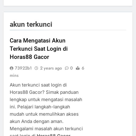
akun terkunci
Cara Mengatasi Akun
Terkunci Saat Login di
Horas88 Gacor
73922b1
2 years ago
0
6
mins
Akun terkunci saat login di
Horas88 Gacor? Simak panduan
lengkap untuk mengatasi masalah
ini. Pelajari langkah-langkah
mudah untuk memulihkan akses
akun Anda dengan aman.
Mengalami masalah akun terkunci
saat login di
Horas88 Gacor