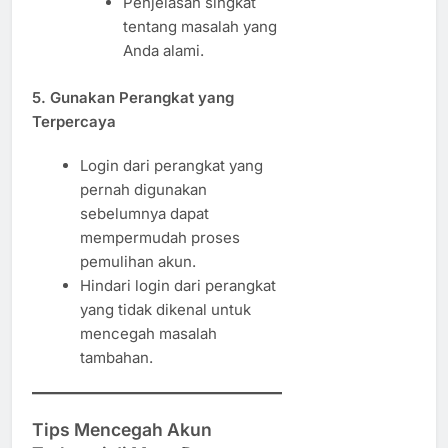
Penjelasan singkat
tentang masalah yang
Anda alami.
5. Gunakan Perangkat yang
Terpercaya
Login dari perangkat yang
pernah digunakan
sebelumnya dapat
mempermudah proses
pemulihan akun.
Hindari login dari perangkat
yang tidak dikenal untuk
mencegah masalah
tambahan.
Tips Mencegah Akun