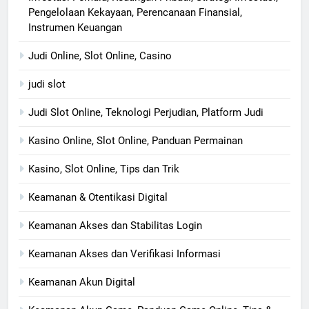
Pengelolaan Kekayaan, Perencanaan Finansial,
Instrumen Keuangan
Judi Online, Slot Online, Casino
judi slot
Judi Slot Online, Teknologi Perjudian, Platform Judi
Kasino Online, Slot Online, Panduan Permainan
Kasino, Slot Online, Tips dan Trik
Keamanan & Otentikasi Digital
Keamanan Akses dan Stabilitas Login
Keamanan Akses dan Verifikasi Informasi
Keamanan Akun Digital