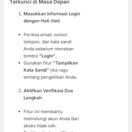
Terkunci di Masa Depan
Masukkan Informasi Login
dengan Hati-Hati
Periksa email, nomor
telepon, dan kata sandi
Anda sebelum menekan
tombol
“Login”
.
Gunakan fitur
“Tampilkan
Kata Sandi”
jika ragu
tentang pengetikan Anda.
Aktifkan Verifikasi Dua
Langkah
Fitur ini membantu
melindungi akun Anda dari
akses tidak sah.