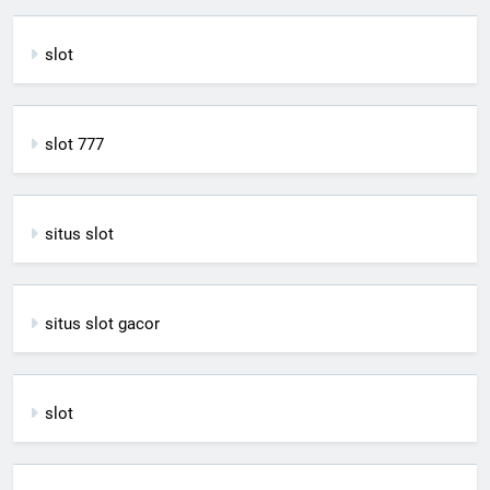
slot
slot 777
situs slot
situs slot gacor
slot