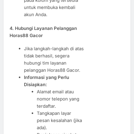
pada kolom yang tersedia
untuk membuka kembali
akun Anda.
4. Hubungi Layanan Pelanggan
Horas88 Gacor
Jika langkah-langkah di atas
tidak berhasil, segera
hubungi tim layanan
pelanggan Horas88 Gacor.
Informasi yang Perlu
Disiapkan:
Alamat email atau
nomor telepon yang
terdaftar.
Tangkapan layar
pesan kesalahan (jika
ada).