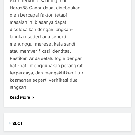
Akun terkunci saat login di
Horas88 Gacor dapat disebabkan
oleh berbagai faktor, tetapi
masalah ini biasanya dapat
diselesaikan dengan langkah-
langkah sederhana seperti
menunggu, mereset kata sandi,
atau memverifikasi identitas.
Pastikan Anda selalu login dengan
hati-hati, menggunakan perangkat
terpercaya, dan mengaktifkan fitur
keamanan seperti verifikasi dua
langkah.
Read More
SLOT