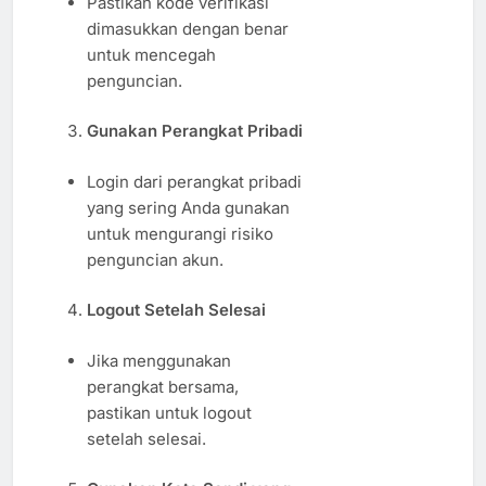
Pastikan kode verifikasi
dimasukkan dengan benar
untuk mencegah
penguncian.
Gunakan Perangkat Pribadi
Login dari perangkat pribadi
yang sering Anda gunakan
untuk mengurangi risiko
penguncian akun.
Logout Setelah Selesai
Jika menggunakan
perangkat bersama,
pastikan untuk logout
setelah selesai.