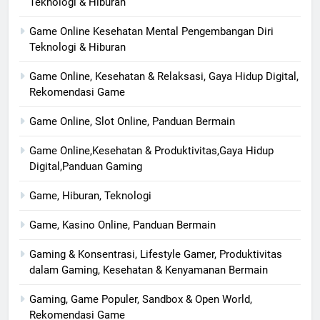
Teknologi & Hiburan
Game Online Kesehatan Mental Pengembangan Diri
Teknologi & Hiburan
Game Online, Kesehatan & Relaksasi, Gaya Hidup Digital,
Rekomendasi Game
Game Online, Slot Online, Panduan Bermain
Game Online,Kesehatan & Produktivitas,Gaya Hidup
Digital,Panduan Gaming
Game, Hiburan, Teknologi
Game, Kasino Online, Panduan Bermain
Gaming & Konsentrasi, Lifestyle Gamer, Produktivitas
dalam Gaming, Kesehatan & Kenyamanan Bermain
Gaming, Game Populer, Sandbox & Open World,
Rekomendasi Game