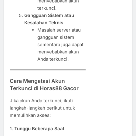
menyebabkan akun
terkunci.
Gangguan Sistem atau
Kesalahan Teknis
Masalah server atau
gangguan sistem
sementara juga dapat
menyebabkan akun
Anda terkunci.
Cara Mengatasi Akun
Terkunci di Horas88 Gacor
Jika akun Anda terkunci, ikuti
langkah-langkah berikut untuk
memulihkan akses:
1. Tunggu Beberapa Saat