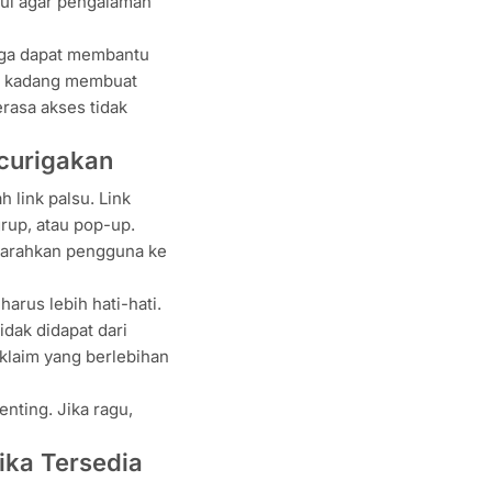
rui agar pengalaman
uga dapat membantu
k kadang membuat
rasa akses tidak
ncurigakan
 link palsu. Link
grup, atau pop-up.
garahkan pengguna ke
arus lebih hati-hati.
idak didapat dari
laim yang berlebihan
nting. Jika ragu,
ika Tersedia