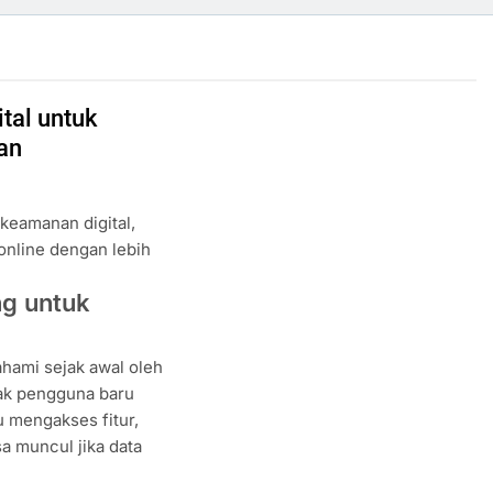
al untuk
an
amanan digital,
online dengan lebih
g untuk
ahami sejak awal oleh
ak pengguna baru
u mengakses fitur,
a muncul jika data