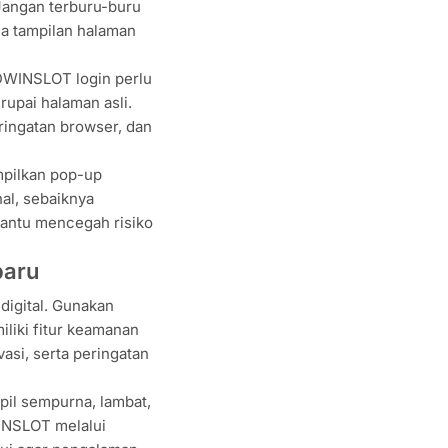
 Jangan terburu-buru
a tampilan halaman
WINSLOT login perlu
upai halaman asli.
eringatan browser, dan
mpilkan pop-up
nal, sebaiknya
bantu mencegah risiko
baru
digital. Gunakan
iliki fitur keamanan
vasi, serta peringatan
il sempurna, lambat,
INSLOT melalui