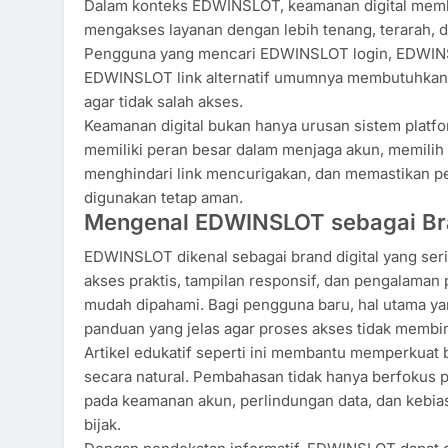
Dalam konteks EDWINSLOT, keamanan digital mem
mengakses layanan dengan lebih tenang, terarah, 
Pengguna yang mencari EDWINSLOT login, EDWINS
EDWINSLOT link alternatif umumnya membutuhkan i
agar tidak salah akses.
Keamanan digital bukan hanya urusan sistem platf
memiliki peran besar dalam menjaga akun, memilih
menghindari link mencurigakan, dan memastikan p
digunakan tetap aman.
Mengenal EDWINSLOT sebagai Bra
EDWINSLOT dikenal sebagai brand digital yang ser
akses praktis, tampilan responsif, dan pengalama
mudah dipahami. Bagi pengguna baru, hal utama ya
panduan yang jelas agar proses akses tidak memb
Artikel edukatif seperti ini membantu memperkua
secara natural. Pembahasan tidak hanya berfokus p
pada keamanan akun, perlindungan data, dan kebias
bijak.