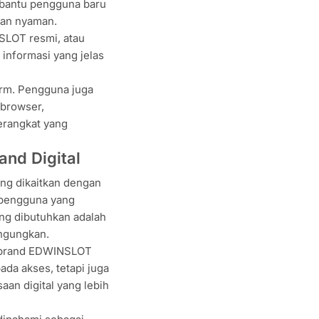
bantu pengguna baru
dan nyaman.
LOT resmi, atau
nformasi yang jelas
orm. Pengguna juga
 browser,
erangkat yang
nd Digital
ing dikaitkan dengan
n pengguna yang
ng dibutuhkan adalah
ingungkan.
t brand EDWINSLOT
ada akses, tetapi juga
aan digital yang lebih