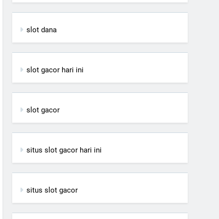
slot dana
slot gacor hari ini
slot gacor
situs slot gacor hari ini
situs slot gacor