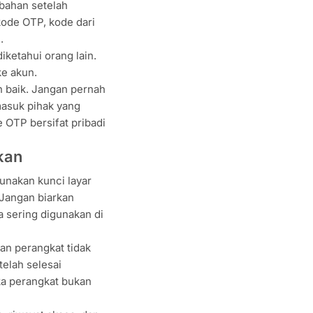
mbahan setelah
ode OTP, kode dari
.
iketahui orang lain.
ke akun.
 baik. Jangan pernah
masuk pihak yang
 OTP bersifat pribadi
kan
unakan kunci layar
. Jangan biarkan
a sering digunakan di
an perangkat tidak
telah selesai
ka perangkat bukan