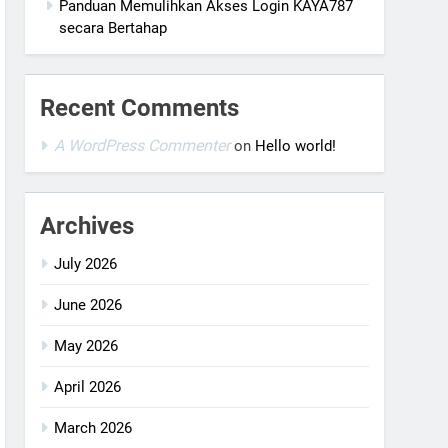
Panduan Memulihkan Akses Login KAYA787
secara Bertahap
Recent Comments
A WordPress Commenter
on
Hello world!
Archives
July 2026
June 2026
May 2026
April 2026
March 2026