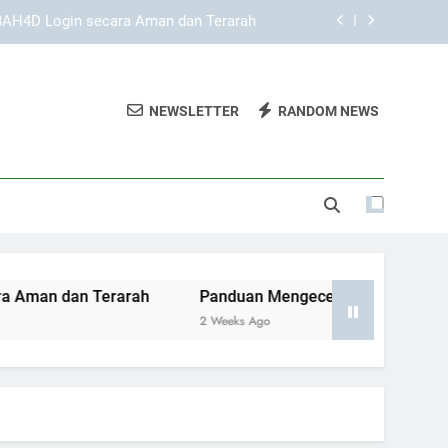
AH4D Login secara Aman dan Terarah
li Informasi Sebelum Login KAYA787
ng Fleksibel untuk Beragam Perangkat
NEWSLETTER
RANDOM NEWS
 Sebelum Melakukan EDWINSLOT Login
hen Where Co. Panduan Aktivitas Seru Di Mana Saja!
AH4D Login secara Aman dan Terarah
li Informasi Sebelum Login KAYA787
ng Fleksibel untuk Beragam Perangkat
 Terarah
Panduan Mengecek Kembali Informasi Sebel
2 Weeks Ago