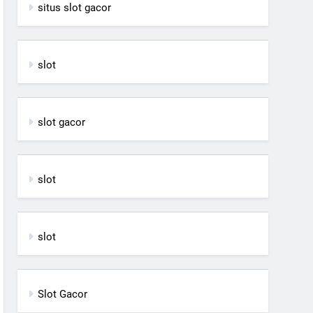
situs slot gacor
slot
slot gacor
slot
slot
Slot Gacor