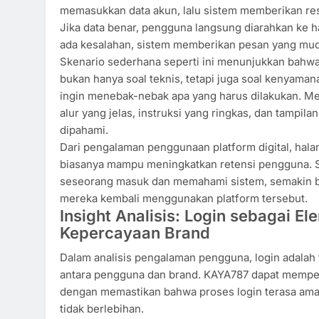
memasukkan data akun, lalu sistem memberikan re
Jika data benar, pengguna langsung diarahkan ke h
ada kesalahan, sistem memberikan pesan yang mud
Skenario sederhana seperti ini menunjukkan bahw
bukan hanya soal teknis, tetapi juga soal kenyaman
ingin menebak-nebak apa yang harus dilakukan. 
alur yang jelas, instruksi yang ringkas, dan tampil
dipahami.
Dari pengalaman penggunaan platform digital, hala
biasanya mampu meningkatkan retensi pengguna.
seseorang masuk dan memahami sistem, semakin 
mereka kembali menggunakan platform tersebut.
Insight Analisis: Login sebagai E
Kepercayaan Brand
Dalam analisis pengalaman pengguna, login adalah 
antara pengguna dan brand. KAYA787 dapat memper
dengan memastikan bahwa proses login terasa aman
tidak berlebihan.