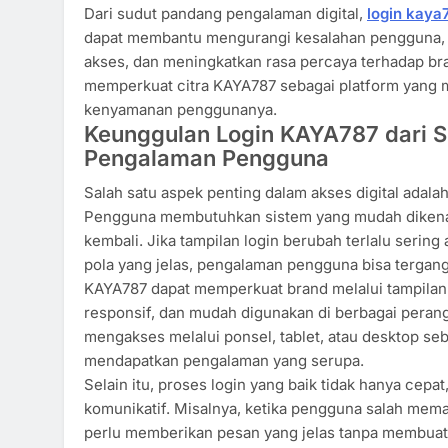
Dari sudut pandang pengalaman digital,
login kaya
dapat membantu mengurangi kesalahan pengguna,
akses, dan meningkatkan rasa percaya terhadap bran
memperkuat citra KAYA787 sebagai platform yang
kenyamanan penggunanya.
Keunggulan Login KAYA787 dari S
Pengalaman Pengguna
Salah satu aspek penting dalam akses digital adalah
Pengguna membutuhkan sistem yang mudah dikenali
kembali. Jika tampilan login berubah terlalu sering 
pola yang jelas, pengalaman pengguna bisa tergan
KAYA787 dapat memperkuat brand melalui tampilan 
responsif, dan mudah digunakan di berbagai peran
mengakses melalui ponsel, tablet, atau desktop seb
mendapatkan pengalaman yang serupa.
Selain itu, proses login yang baik tidak hanya cepat,
komunikatif. Misalnya, ketika pengguna salah mema
perlu memberikan pesan yang jelas tanpa membua