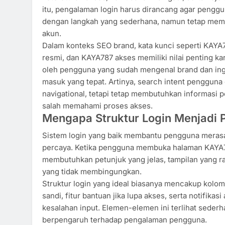
itu, pengalaman login harus dirancang agar pengg
dengan langkah yang sederhana, namun tetap me
akun.
Dalam konteks SEO brand, kata kunci seperti KAYA
resmi, dan KAYA787 akses memiliki nilai penting ka
oleh pengguna yang sudah mengenal brand dan in
masuk yang tepat. Artinya, search intent penggun
navigational, tetapi tetap membutuhkan informasi 
salah memahami proses akses.
Mengapa Struktur Login Menjadi 
Sistem login yang baik membantu pengguna merasa
percaya. Ketika pengguna membuka halaman KAYA
membutuhkan petunjuk yang jelas, tampilan yang ra
yang tidak membingungkan.
Struktur login yang ideal biasanya mencakup kolom 
sandi, fitur bantuan jika lupa akses, serta notifikasi 
kesalahan input. Elemen-elemen ini terlihat sederha
berpengaruh terhadap pengalaman pengguna.