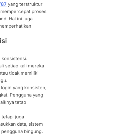
787
yang terstruktur
 mempercepat proses
d. Hal ini juga
 memperhatikan
isi
 konsistensi.
 setiap kali mereka
atau tidak memiliki
ggu.
login yang konsisten,
gkat. Pengguna yang
aiknya tetap
 tetapi juga
sukkan data, sistem
t pengguna bingung.