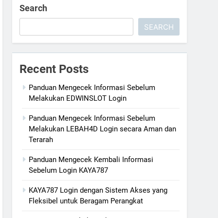
Search
SEARCH
Recent Posts
Panduan Mengecek Informasi Sebelum
Melakukan EDWINSLOT Login
Panduan Mengecek Informasi Sebelum
Melakukan LEBAH4D Login secara Aman dan
Terarah
Panduan Mengecek Kembali Informasi
Sebelum Login KAYA787
KAYA787 Login dengan Sistem Akses yang
Fleksibel untuk Beragam Perangkat