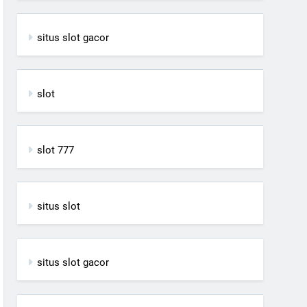
situs slot gacor
slot
slot 777
situs slot
situs slot gacor