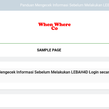
Panduan Mengecek Informasi Sebelum Melakukan LEB
Panduan Mengecek Kemba
KAYA787 Login dengan Sistem Akses ya
n Where Co
Panduan Mengecek Informasi
vent, Kegiatan, Dan Tempat Menarik Di Sekitar Anda Dengan W
Panduan Mengecek Informasi Sebelum Melakukan LEB
SAMPLE PAGE
Panduan Mengecek Kemba
KAYA787 Login dengan Sistem Akses ya
ormasi Sebelum Melakukan LEBAH4D Login secara Aman dan