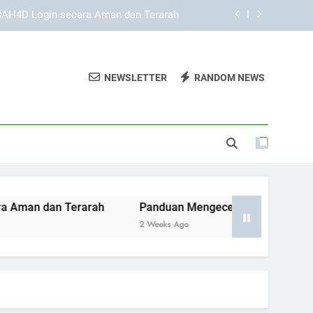
AH4D Login secara Aman dan Terarah
li Informasi Sebelum Login KAYA787
ng Fleksibel untuk Beragam Perangkat
NEWSLETTER
RANDOM NEWS
 Sebelum Melakukan EDWINSLOT Login
hen Where Co. Panduan Aktivitas Seru Di Mana Saja!
AH4D Login secara Aman dan Terarah
li Informasi Sebelum Login KAYA787
ng Fleksibel untuk Beragam Perangkat
 Terarah
Panduan Mengecek Kembali Informasi Sebelu
2 Weeks Ago