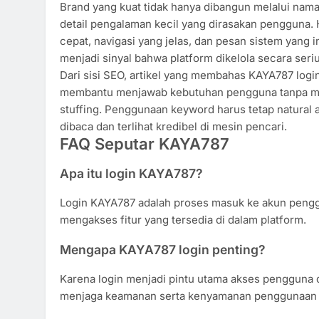
Brand yang kuat tidak hanya dibangun melalui nama,
detail pengalaman kecil yang dirasakan pengguna.
cepat, navigasi yang jelas, dan pesan sistem yang i
menjadi sinyal bahwa platform dikelola secara seriu
Dari sisi SEO, artikel yang membahas KAYA787 login
membantu menjawab kebutuhan pengguna tanpa m
stuffing. Penggunaan keyword harus tetap natural 
dibaca dan terlihat kredibel di mesin pencari.
FAQ Seputar KAYA787
Apa itu login KAYA787?
Login KAYA787 adalah proses masuk ke akun peng
mengakses fitur yang tersedia di dalam platform.
Mengapa KAYA787 login penting?
Karena login menjadi pintu utama akses pengguna
menjaga keamanan serta kenyamanan penggunaan 