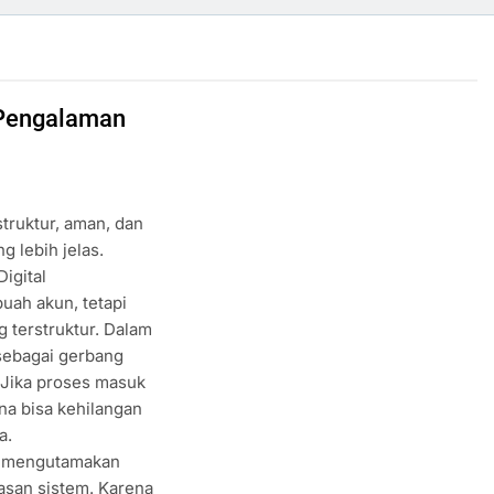
 Pengalaman
truktur, aman, dan
 lebih jelas.
igital
uah akun, tetapi
g terstruktur. Dalam
sebagai gerbang
Jika proses masuk
na bisa kehilangan
a.
ng mengutamakan
lasan sistem. Karena