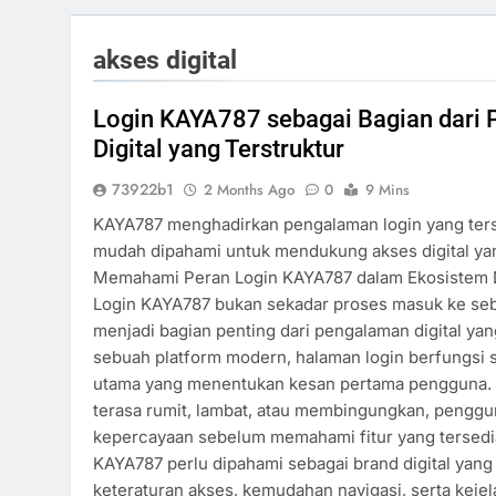
akses digital
Login KAYA787 sebagai Bagian dari
Digital yang Terstruktur
73922b1
2 Months Ago
0
9 Mins
KAYA787 menghadirkan pengalaman login yang ters
mudah dipahami untuk mendukung akses digital yang
Memahami Peran Login KAYA787 dalam Ekosistem D
Login KAYA787 bukan sekadar proses masuk ke seb
menjadi bagian penting dari pengalaman digital yan
sebuah platform modern, halaman login berfungsi 
utama yang menentukan kesan pertama pengguna. 
terasa rumit, lambat, atau membingungkan, penggu
kepercayaan sebelum memahami fitur yang tersedi
KAYA787 perlu dipahami sebagai brand digital ya
keteraturan akses, kemudahan navigasi, serta keje