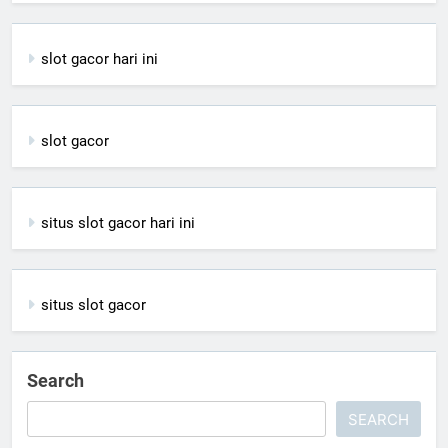
slot gacor hari ini
slot gacor
situs slot gacor hari ini
situs slot gacor
Search
SEARCH