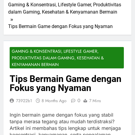
Gaming & Konsentrasi, Lifestyle Gamer, Produktivitas
dalam Gaming, Kesehatan & Kenyamanan Bermain
Tips Bermain Game dengan Fokus yang Nyaman
GAMING & KONSENTRASI, LIFESTYLE GAMER,
PRODUKTIVITAS DALAM GAMING, KESEHATAN &
KENYAMANAN BERMAIN
Tips Bermain Game dengan
Fokus yang Nyaman
0
73922b1
8 Months Ago
7 Mins
Ingin bermain game dengan fokus yang stabil
tanpa merasa tegang atau mudah terdistraksi?
Artikel ini membahas tips lengkap untuk menjaga
konsentrasi, kenyamanan, serta pengalaman