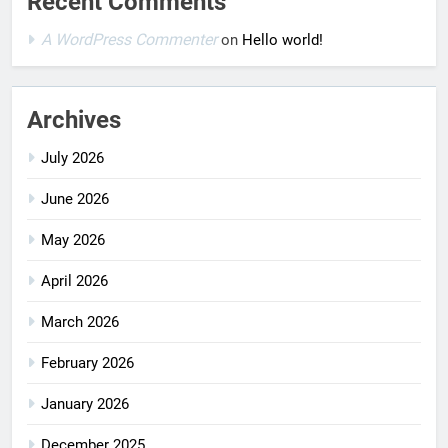
Recent Comments
A WordPress Commenter
on
Hello world!
Archives
July 2026
June 2026
May 2026
April 2026
March 2026
February 2026
January 2026
December 2025