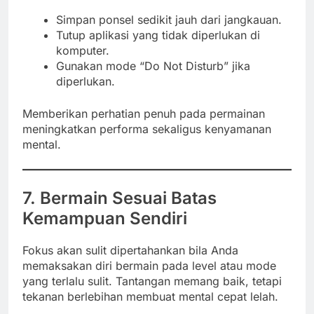
Simpan ponsel sedikit jauh dari jangkauan.
Tutup aplikasi yang tidak diperlukan di
komputer.
Gunakan mode “Do Not Disturb” jika
diperlukan.
Memberikan perhatian penuh pada permainan
meningkatkan performa sekaligus kenyamanan
mental.
7. Bermain Sesuai Batas
Kemampuan Sendiri
Fokus akan sulit dipertahankan bila Anda
memaksakan diri bermain pada level atau mode
yang terlalu sulit. Tantangan memang baik, tetapi
tekanan berlebihan membuat mental cepat lelah.