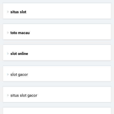
situs slot
toto macau
slot online
slot gacor
situs slot gacor