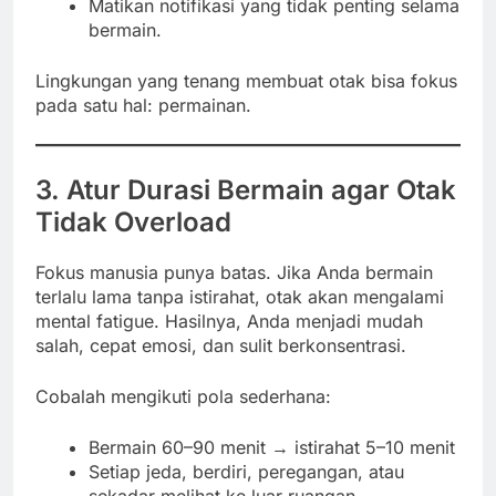
Matikan notifikasi yang tidak penting selama
bermain.
Lingkungan yang tenang membuat otak bisa fokus
pada satu hal: permainan.
3. Atur Durasi Bermain agar Otak
Tidak Overload
Fokus manusia punya batas. Jika Anda bermain
terlalu lama tanpa istirahat, otak akan mengalami
mental fatigue. Hasilnya, Anda menjadi mudah
salah, cepat emosi, dan sulit berkonsentrasi.
Cobalah mengikuti pola sederhana:
Bermain 60–90 menit → istirahat 5–10 menit
Setiap jeda, berdiri, peregangan, atau
sekadar melihat ke luar ruangan