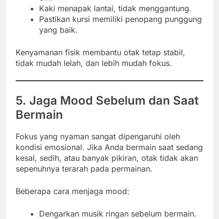
Kaki menapak lantai, tidak menggantung.
Pastikan kursi memiliki penopang punggung
yang baik.
Kenyamanan fisik membantu otak tetap stabil,
tidak mudah lelah, dan lebih mudah fokus.
5. Jaga Mood Sebelum dan Saat
Bermain
Fokus yang nyaman sangat dipengaruhi oleh
kondisi emosional. Jika Anda bermain saat sedang
kesal, sedih, atau banyak pikiran, otak tidak akan
sepenuhnya terarah pada permainan.
Beberapa cara menjaga mood:
Dengarkan musik ringan sebelum bermain.