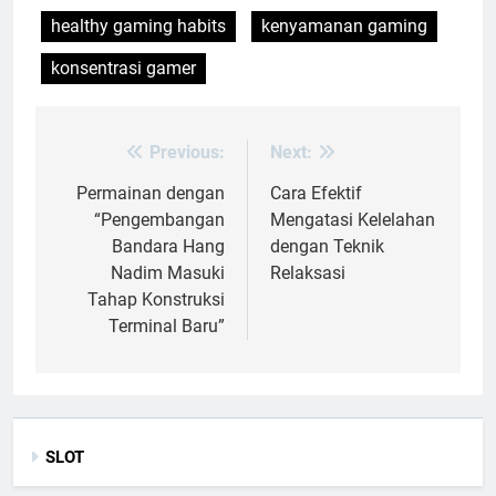
healthy gaming habits
kenyamanan gaming
konsentrasi gamer
Previous:
Next:
Post
navigation
Permainan dengan
Cara Efektif
“Pengembangan
Mengatasi Kelelahan
Bandara Hang
dengan Teknik
Nadim Masuki
Relaksasi
Tahap Konstruksi
Terminal Baru”
SLOT