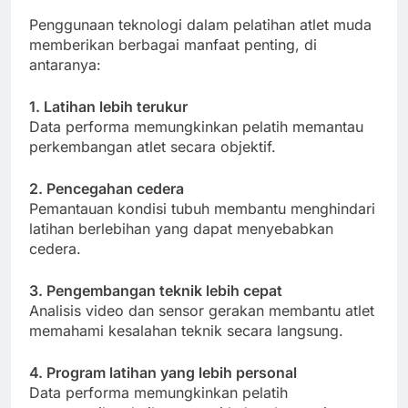
Penggunaan teknologi dalam pelatihan atlet muda
memberikan berbagai manfaat penting, di
antaranya:
1. Latihan lebih terukur
Data performa memungkinkan pelatih memantau
perkembangan atlet secara objektif.
2. Pencegahan cedera
Pemantauan kondisi tubuh membantu menghindari
latihan berlebihan yang dapat menyebabkan
cedera.
3. Pengembangan teknik lebih cepat
Analisis video dan sensor gerakan membantu atlet
memahami kesalahan teknik secara langsung.
4. Program latihan yang lebih personal
Data performa memungkinkan pelatih