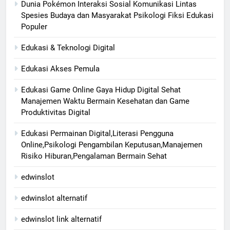
Dunia Pokémon Interaksi Sosial Komunikasi Lintas
Spesies Budaya dan Masyarakat Psikologi Fiksi Edukasi
Populer
Edukasi & Teknologi Digital
Edukasi Akses Pemula
Edukasi Game Online Gaya Hidup Digital Sehat
Manajemen Waktu Bermain Kesehatan dan Game
Produktivitas Digital
Edukasi Permainan Digital,Literasi Pengguna
Online,Psikologi Pengambilan Keputusan,Manajemen
Risiko Hiburan,Pengalaman Bermain Sehat
edwinslot
edwinslot alternatif
edwinslot link alternatif