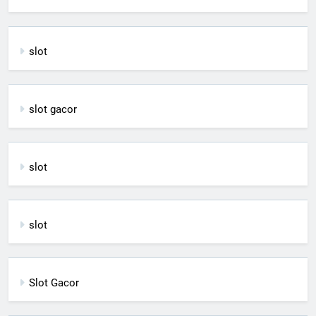
slot
slot gacor
slot
slot
Slot Gacor