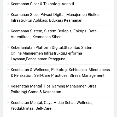
Keamanan Siber & Teknologi Adaptif
Keamanan Siber, Privasi Digital, Manajemen Risiko,
Infrastruktur Aplikasi, Edukasi Keamanan
Keamanan Sistem, Sistem Berlapis, Enkripsi Data,
Autentikasi, Keamanan Siber
Keberlanjutan Platform Digital,Stabilitas Sistem
Online,Manajemen Infrastruktur,Performa
Layanan,Pengalaman Pengguna
Kesehatan & Wellness, Psikologi Kehidupan, Mindfulness
& Relaxation, Self-Care Practices, Stress Management
Kesehatan Mental Tips Gaming Manajemen Stres
Psikologi Game & Kesehatan
Kesehatan Mental, Gaya Hidup Sehat, Wellness,
Produktivitas, Self-Care