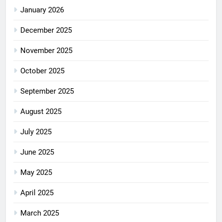
January 2026
December 2025
November 2025
October 2025
September 2025
August 2025
July 2025
June 2025
May 2025
April 2025
March 2025