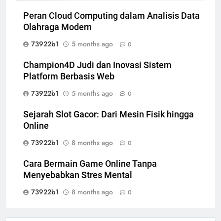
Peran Cloud Computing dalam Analisis Data
Olahraga Modern
73922b1
5 months ago
0
Champion4D Judi dan Inovasi Sistem
Platform Berbasis Web
73922b1
5 months ago
0
Sejarah Slot Gacor: Dari Mesin Fisik hingga
Online
73922b1
8 months ago
0
Cara Bermain Game Online Tanpa
Menyebabkan Stres Mental
73922b1
8 months ago
0