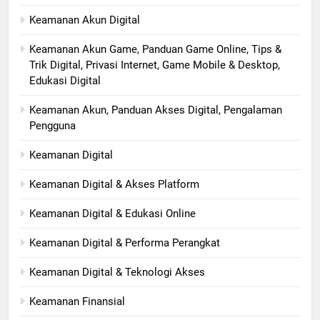
Keamanan Akun Digital
Keamanan Akun Game, Panduan Game Online, Tips &
Trik Digital, Privasi Internet, Game Mobile & Desktop,
Edukasi Digital
Keamanan Akun, Panduan Akses Digital, Pengalaman
Pengguna
Keamanan Digital
Keamanan Digital & Akses Platform
Keamanan Digital & Edukasi Online
Keamanan Digital & Performa Perangkat
Keamanan Digital & Teknologi Akses
Keamanan Finansial