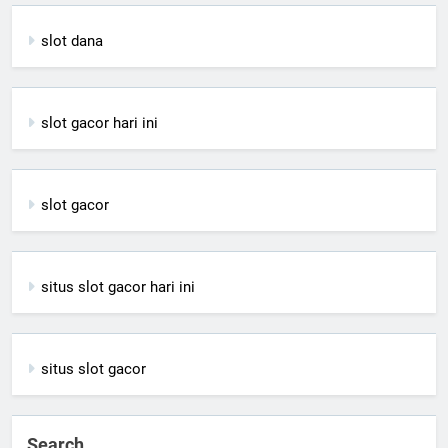
slot dana
slot gacor hari ini
slot gacor
situs slot gacor hari ini
situs slot gacor
Search