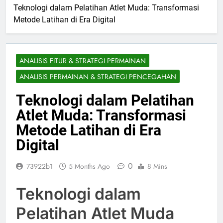
Teknologi dalam Pelatihan Atlet Muda: Transformasi
Metode Latihan di Era Digital
ANALISIS FITUR & STRATEGI PERMAINAN
ANALISIS PERMAINAN & STRATEGI PENCEGAHAN
Teknologi dalam Pelatihan
Atlet Muda: Transformasi
Metode Latihan di Era
Digital
0
73922b1
5 Months Ago
8 Mins
Teknologi dalam
Pelatihan Atlet Muda