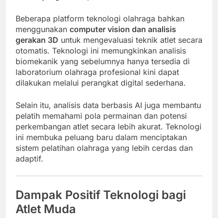
Beberapa platform teknologi olahraga bahkan
menggunakan
computer vision dan analisis
gerakan 3D
untuk mengevaluasi teknik atlet secara
otomatis. Teknologi ini memungkinkan analisis
biomekanik yang sebelumnya hanya tersedia di
laboratorium olahraga profesional kini dapat
dilakukan melalui perangkat digital sederhana.
Selain itu, analisis data berbasis AI juga membantu
pelatih memahami pola permainan dan potensi
perkembangan atlet secara lebih akurat. Teknologi
ini membuka peluang baru dalam menciptakan
sistem pelatihan olahraga yang lebih cerdas dan
adaptif.
Dampak Positif Teknologi bagi
Atlet Muda