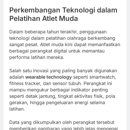
Perkembangan Teknologi dalam
Pelatihan Atlet Muda
Dalam beberapa tahun terakhir, penggunaan
teknologi dalam pelatihan olahraga berkembang
sangat pesat. Atlet muda kini dapat memanfaatkan
berbagai perangkat digital untuk memantau
performa latihan mereka.
Salah satu inovasi yang paling banyak digunakan
adalah
wearable technology
seperti smartwatch,
fitness tracker, dan sensor tubuh. Perangkat ini
mampu mengukur berbagai indikator penting
seperti detak jantung, tingkat aktivitas fisik, pola
gerakan, hingga pengeluaran energi selama
latihan.
Data yang dikumpulkan oleh perangkat tersebut
memberikan gambaran yang lebih jelas mengenai