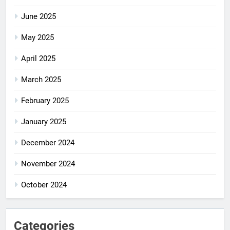
June 2025
May 2025
April 2025
March 2025
February 2025
January 2025
December 2024
November 2024
October 2024
Categories