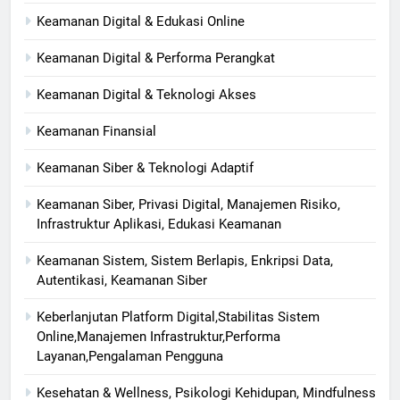
Keamanan Digital & Edukasi Online
Keamanan Digital & Performa Perangkat
Keamanan Digital & Teknologi Akses
Keamanan Finansial
Keamanan Siber & Teknologi Adaptif
Keamanan Siber, Privasi Digital, Manajemen Risiko,
Infrastruktur Aplikasi, Edukasi Keamanan
Keamanan Sistem, Sistem Berlapis, Enkripsi Data,
Autentikasi, Keamanan Siber
Keberlanjutan Platform Digital,Stabilitas Sistem
Online,Manajemen Infrastruktur,Performa
Layanan,Pengalaman Pengguna
Kesehatan & Wellness, Psikologi Kehidupan, Mindfulness