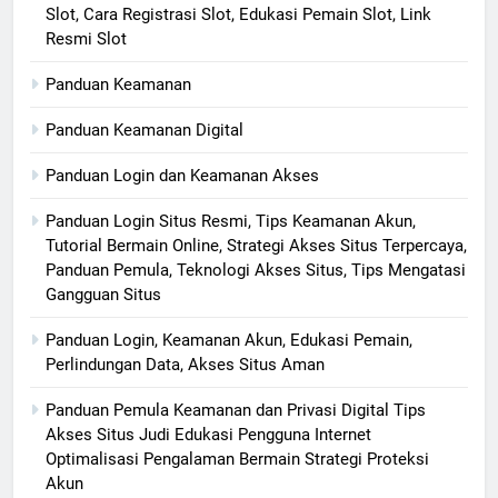
Slot, Cara Registrasi Slot, Edukasi Pemain Slot, Link
Resmi Slot
Panduan Keamanan
Panduan Keamanan Digital
Panduan Login dan Keamanan Akses
Panduan Login Situs Resmi, Tips Keamanan Akun,
Tutorial Bermain Online, Strategi Akses Situs Terpercaya,
Panduan Pemula, Teknologi Akses Situs, Tips Mengatasi
Gangguan Situs
Panduan Login, Keamanan Akun, Edukasi Pemain,
Perlindungan Data, Akses Situs Aman
Panduan Pemula Keamanan dan Privasi Digital Tips
Akses Situs Judi Edukasi Pengguna Internet
Optimalisasi Pengalaman Bermain Strategi Proteksi
Akun