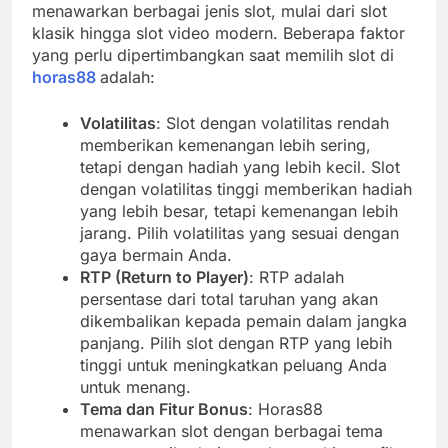
menawarkan berbagai jenis slot, mulai dari slot
klasik hingga slot video modern. Beberapa faktor
yang perlu dipertimbangkan saat memilih slot di
horas88
adalah:
Volatilitas
: Slot dengan volatilitas rendah
memberikan kemenangan lebih sering,
tetapi dengan hadiah yang lebih kecil. Slot
dengan volatilitas tinggi memberikan hadiah
yang lebih besar, tetapi kemenangan lebih
jarang. Pilih volatilitas yang sesuai dengan
gaya bermain Anda.
RTP (Return to Player)
: RTP adalah
persentase dari total taruhan yang akan
dikembalikan kepada pemain dalam jangka
panjang. Pilih slot dengan RTP yang lebih
tinggi untuk meningkatkan peluang Anda
untuk menang.
Tema dan Fitur Bonus
: Horas88
menawarkan slot dengan berbagai tema