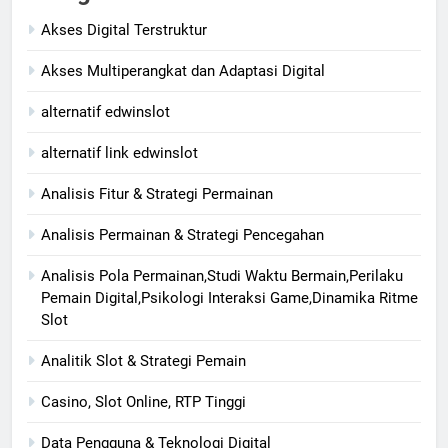
Akses Digital Terstruktur
Akses Multiperangkat dan Adaptasi Digital
alternatif edwinslot
alternatif link edwinslot
Analisis Fitur & Strategi Permainan
Analisis Permainan & Strategi Pencegahan
Analisis Pola Permainan,Studi Waktu Bermain,Perilaku
Pemain Digital,Psikologi Interaksi Game,Dinamika Ritme
Slot
Analitik Slot & Strategi Pemain
Casino, Slot Online, RTP Tinggi
Data Pengguna & Teknologi Digital