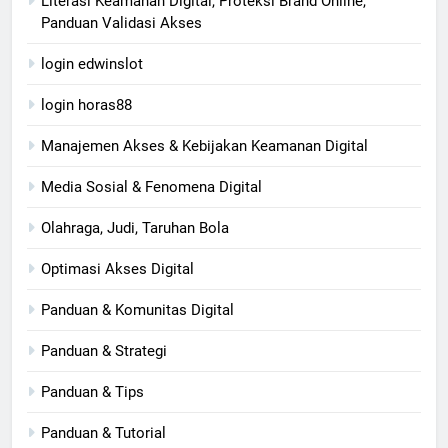
Literasi Keamanan Digital, Proteksi Brand Online,
Panduan Validasi Akses
login edwinslot
login horas88
Manajemen Akses & Kebijakan Keamanan Digital
Media Sosial & Fenomena Digital
Olahraga, Judi, Taruhan Bola
Optimasi Akses Digital
Panduan & Komunitas Digital
Panduan & Strategi
Panduan & Tips
Panduan & Tutorial