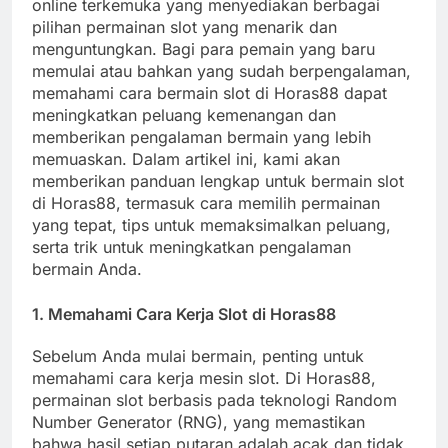
online terkemuka yang menyediakan berbagai
pilihan permainan slot yang menarik dan
menguntungkan. Bagi para pemain yang baru
memulai atau bahkan yang sudah berpengalaman,
memahami cara bermain slot di Horas88 dapat
meningkatkan peluang kemenangan dan
memberikan pengalaman bermain yang lebih
memuaskan. Dalam artikel ini, kami akan
memberikan panduan lengkap untuk bermain slot
di Horas88, termasuk cara memilih permainan
yang tepat, tips untuk memaksimalkan peluang,
serta trik untuk meningkatkan pengalaman
bermain Anda.
1. Memahami Cara Kerja Slot di Horas88
Sebelum Anda mulai bermain, penting untuk
memahami cara kerja mesin slot. Di Horas88,
permainan slot berbasis pada teknologi Random
Number Generator (RNG), yang memastikan
bahwa hasil setiap putaran adalah acak dan tidak