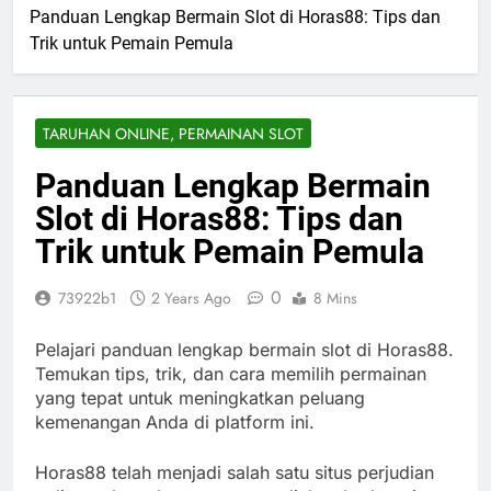
Panduan Lengkap Bermain Slot di Horas88: Tips dan
Trik untuk Pemain Pemula
TARUHAN ONLINE, PERMAINAN SLOT
Panduan Lengkap Bermain
Slot di Horas88: Tips dan
Trik untuk Pemain Pemula
0
73922b1
2 Years Ago
8 Mins
Pelajari panduan lengkap bermain slot di Horas88.
Temukan tips, trik, dan cara memilih permainan
yang tepat untuk meningkatkan peluang
kemenangan Anda di platform ini.
Horas88 telah menjadi salah satu situs perjudian