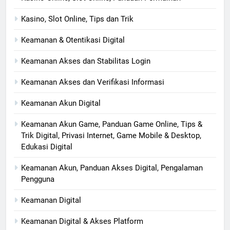
Kasino, Slot Online, Tips dan Trik
Keamanan & Otentikasi Digital
Keamanan Akses dan Stabilitas Login
Keamanan Akses dan Verifikasi Informasi
Keamanan Akun Digital
Keamanan Akun Game, Panduan Game Online, Tips &
Trik Digital, Privasi Internet, Game Mobile & Desktop,
Edukasi Digital
Keamanan Akun, Panduan Akses Digital, Pengalaman
Pengguna
Keamanan Digital
Keamanan Digital & Akses Platform