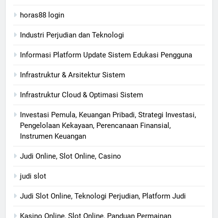
horas88 login
Industri Perjudian dan Teknologi
Informasi Platform Update Sistem Edukasi Pengguna
Infrastruktur & Arsitektur Sistem
Infrastruktur Cloud & Optimasi Sistem
Investasi Pemula, Keuangan Pribadi, Strategi Investasi,
Pengelolaan Kekayaan, Perencanaan Finansial,
Instrumen Keuangan
Judi Online, Slot Online, Casino
judi slot
Judi Slot Online, Teknologi Perjudian, Platform Judi
Kasino Online, Slot Online, Panduan Permainan