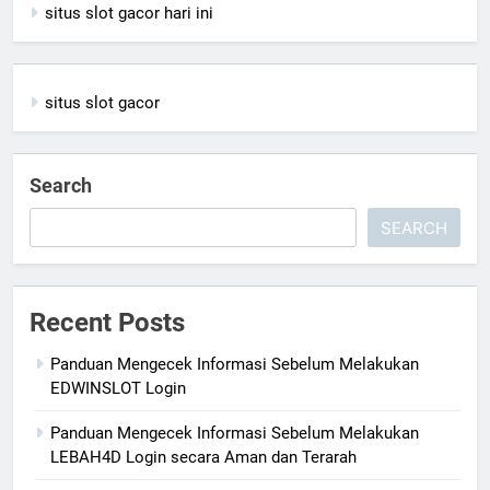
situs slot gacor hari ini
situs slot gacor
Search
SEARCH
Recent Posts
Panduan Mengecek Informasi Sebelum Melakukan
EDWINSLOT Login
Panduan Mengecek Informasi Sebelum Melakukan
LEBAH4D Login secara Aman dan Terarah