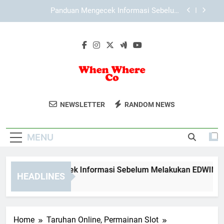
Skip
Terarah
Panduan Mengecek Kembali Informasi Sebelum
to
Login KAYA787
content
KAYA787 Login dengan Sistem Akses yang
Fleksibel untuk Beragam Perangkat
Panduan Mengecek Informasi Sebelum
Melakukan EDWINSLOT Login
Panduan Mengecek Informasi Sebelum
Melakukan LEBAH4D Login secara Aman dan
When Where Co
Terarah
Temukan Event, Kegiatan, Dan Tempat
Panduan Mengecek Kembali Informasi Sebelum
NEWSLETTER
RANDOM NEWS
Login KAYA787
Menarik Di Sekitar Anda Dengan When
KAYA787 Login dengan Sistem Akses yang
Where Co. Panduan Aktivitas Seru Di
Fleksibel untuk Beragam Perangkat
MENU
Mana Saja!
nduan Mengecek Informasi Sebelum Melakukan EDWINSLOT 
HEADLINES
Weeks Ago
Home
Taruhan Online, Permainan Slot