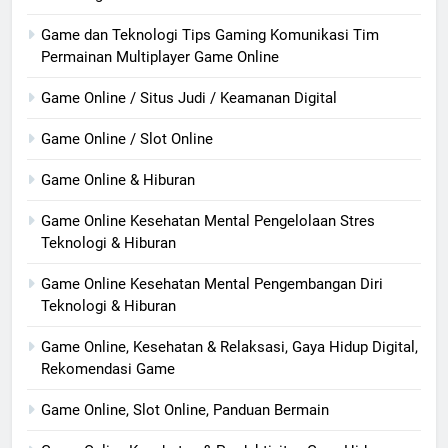
Game dan Teknologi Tips Gaming Komunikasi Tim
Permainan Multiplayer Game Online
Game Online / Situs Judi / Keamanan Digital
Game Online / Slot Online
Game Online & Hiburan
Game Online Kesehatan Mental Pengelolaan Stres
Teknologi & Hiburan
Game Online Kesehatan Mental Pengembangan Diri
Teknologi & Hiburan
Game Online, Kesehatan & Relaksasi, Gaya Hidup Digital,
Rekomendasi Game
Game Online, Slot Online, Panduan Bermain