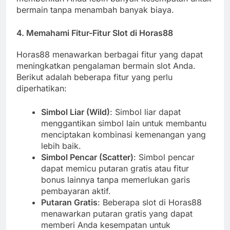
bermain tanpa menambah banyak biaya.
4. Memahami Fitur-Fitur Slot di Horas88
Horas88 menawarkan berbagai fitur yang dapat
meningkatkan pengalaman bermain slot Anda.
Berikut adalah beberapa fitur yang perlu
diperhatikan:
Simbol Liar (Wild)
: Simbol liar dapat
menggantikan simbol lain untuk membantu
menciptakan kombinasi kemenangan yang
lebih baik.
Simbol Pencar (Scatter)
: Simbol pencar
dapat memicu putaran gratis atau fitur
bonus lainnya tanpa memerlukan garis
pembayaran aktif.
Putaran Gratis
: Beberapa slot di Horas88
menawarkan putaran gratis yang dapat
memberi Anda kesempatan untuk