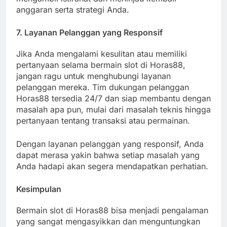
anggaran serta strategi Anda.
7. Layanan Pelanggan yang Responsif
Jika Anda mengalami kesulitan atau memiliki
pertanyaan selama bermain slot di Horas88,
jangan ragu untuk menghubungi layanan
pelanggan mereka. Tim dukungan pelanggan
Horas88 tersedia 24/7 dan siap membantu dengan
masalah apa pun, mulai dari masalah teknis hingga
pertanyaan tentang transaksi atau permainan.
Dengan layanan pelanggan yang responsif, Anda
dapat merasa yakin bahwa setiap masalah yang
Anda hadapi akan segera mendapatkan perhatian.
Kesimpulan
Bermain slot di Horas88 bisa menjadi pengalaman
yang sangat mengasyikkan dan menguntungkan