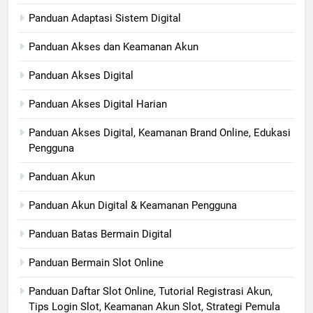
Panduan Adaptasi Sistem Digital
Panduan Akses dan Keamanan Akun
Panduan Akses Digital
Panduan Akses Digital Harian
Panduan Akses Digital, Keamanan Brand Online, Edukasi
Pengguna
Panduan Akun
Panduan Akun Digital & Keamanan Pengguna
Panduan Batas Bermain Digital
Panduan Bermain Slot Online
Panduan Daftar Slot Online, Tutorial Registrasi Akun,
Tips Login Slot, Keamanan Akun Slot, Strategi Pemula