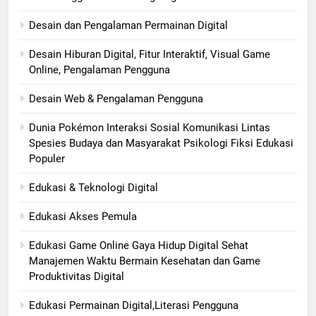
Desain dan Pengalaman Permainan Digital
Desain Hiburan Digital, Fitur Interaktif, Visual Game
Online, Pengalaman Pengguna
Desain Web & Pengalaman Pengguna
Dunia Pokémon Interaksi Sosial Komunikasi Lintas
Spesies Budaya dan Masyarakat Psikologi Fiksi Edukasi
Populer
Edukasi & Teknologi Digital
Edukasi Akses Pemula
Edukasi Game Online Gaya Hidup Digital Sehat
Manajemen Waktu Bermain Kesehatan dan Game
Produktivitas Digital
Edukasi Permainan Digital,Literasi Pengguna