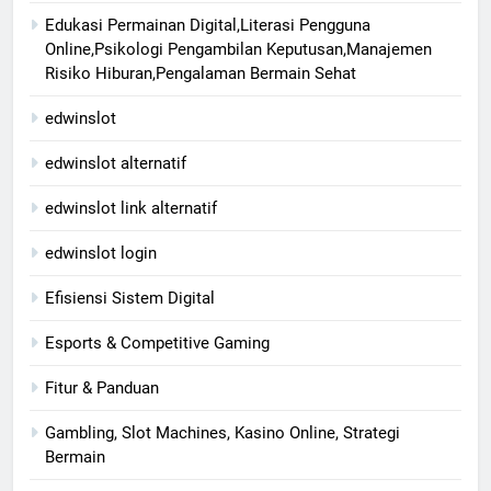
Edukasi Permainan Digital,Literasi Pengguna
Online,Psikologi Pengambilan Keputusan,Manajemen
Risiko Hiburan,Pengalaman Bermain Sehat
edwinslot
edwinslot alternatif
edwinslot link alternatif
edwinslot login
Efisiensi Sistem Digital
Esports & Competitive Gaming
Fitur & Panduan
Gambling, Slot Machines, Kasino Online, Strategi
Bermain