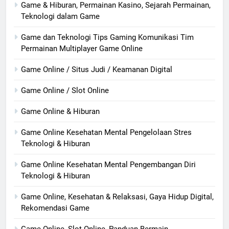
Game & Hiburan, Permainan Kasino, Sejarah Permainan,
Teknologi dalam Game
Game dan Teknologi Tips Gaming Komunikasi Tim
Permainan Multiplayer Game Online
Game Online / Situs Judi / Keamanan Digital
Game Online / Slot Online
Game Online & Hiburan
Game Online Kesehatan Mental Pengelolaan Stres
Teknologi & Hiburan
Game Online Kesehatan Mental Pengembangan Diri
Teknologi & Hiburan
Game Online, Kesehatan & Relaksasi, Gaya Hidup Digital,
Rekomendasi Game