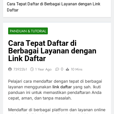
Cara Tepat Daftar di Berbagai Layanan dengan Link
Daftar
PANDUAN & TUTORIAL
Cara Tepat Daftar di
Berbagai Layanan dengan
Link Daftar
0
73922b1
1 Year Ago
10 Mins
Pelajari cara mendaftar dengan tepat di berbagai
layanan menggunakan
link daftar
yang sah. Ikuti
panduan ini untuk memastikan pendaftaran Anda
cepat, aman, dan tanpa masalah.
Mendaftar di berbagai platform dan layanan online