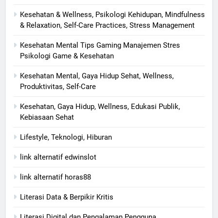
Kesehatan & Wellness, Psikologi Kehidupan, Mindfulness
& Relaxation, Self-Care Practices, Stress Management
Kesehatan Mental Tips Gaming Manajemen Stres
Psikologi Game & Kesehatan
Kesehatan Mental, Gaya Hidup Sehat, Wellness,
Produktivitas, Self-Care
Kesehatan, Gaya Hidup, Wellness, Edukasi Publik,
Kebiasaan Sehat
Lifestyle, Teknologi, Hiburan
link alternatif edwinslot
link alternatif horas88
Literasi Data & Berpikir Kritis
Literasi Digital dan Pengalaman Pengguna