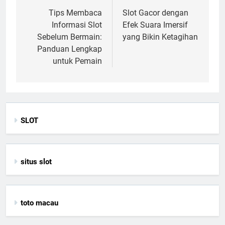
navigation
Tips Membaca
Slot Gacor dengan
Informasi Slot
Efek Suara Imersif
Sebelum Bermain:
yang Bikin Ketagihan
Panduan Lengkap
untuk Pemain
SLOT
situs slot
toto macau