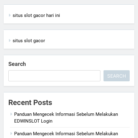
situs slot gacor hari ini
situs slot gacor
Search
SEARCH
Recent Posts
Panduan Mengecek Informasi Sebelum Melakukan
EDWINSLOT Login
Panduan Mengecek Informasi Sebelum Melakukan