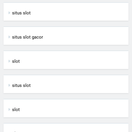
situs slot
situs slot gacor
slot
situs slot
slot