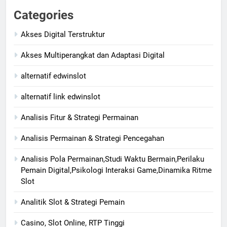
Categories
Akses Digital Terstruktur
Akses Multiperangkat dan Adaptasi Digital
alternatif edwinslot
alternatif link edwinslot
Analisis Fitur & Strategi Permainan
Analisis Permainan & Strategi Pencegahan
Analisis Pola Permainan,Studi Waktu Bermain,Perilaku
Pemain Digital,Psikologi Interaksi Game,Dinamika Ritme
Slot
Analitik Slot & Strategi Pemain
Casino, Slot Online, RTP Tinggi