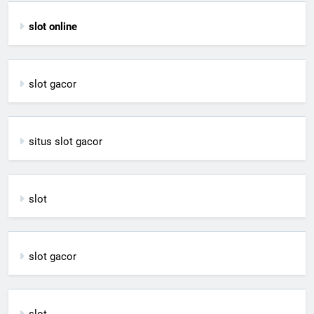
slot online
slot gacor
situs slot gacor
slot
slot gacor