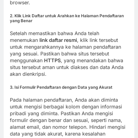
browser.
2.
Klik Link Daftar untuk Arahkan ke Halaman Pendaftaran
yang Benar
Setelah memastikan bahwa Anda telah
menemukan
link daftar resmi
, klik link tersebut
untuk mengarahkannya ke halaman pendaftaran
yang sesuai. Pastikan bahwa situs tersebut
menggunakan
HTTPS
, yang menandakan bahwa
situs tersebut aman untuk diakses dan data Anda
akan dienkripsi.
3.
Isi Formulir Pendaftaran dengan Data yang Akurat
Pada halaman pendaftaran, Anda akan diminta
untuk mengisi berbagai kolom dengan informasi
pribadi yang diminta. Pastikan Anda mengisi
formulir dengan benar dan sesuai, seperti nama,
alamat email, dan nomor telepon. Hindari mengisi
data yang tidak akurat, karena kesalahan