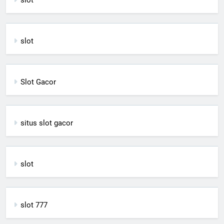
slot
slot
Slot Gacor
situs slot gacor
slot
slot 777