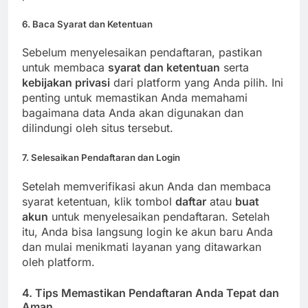
6.
Baca Syarat dan Ketentuan
Sebelum menyelesaikan pendaftaran, pastikan
untuk membaca
syarat dan ketentuan
serta
kebijakan privasi
dari platform yang Anda pilih. Ini
penting untuk memastikan Anda memahami
bagaimana data Anda akan digunakan dan
dilindungi oleh situs tersebut.
7.
Selesaikan Pendaftaran dan Login
Setelah memverifikasi akun Anda dan membaca
syarat ketentuan, klik tombol
daftar
atau
buat
akun
untuk menyelesaikan pendaftaran. Setelah
itu, Anda bisa langsung login ke akun baru Anda
dan mulai menikmati layanan yang ditawarkan
oleh platform.
4.
Tips Memastikan Pendaftaran Anda Tepat dan
Aman