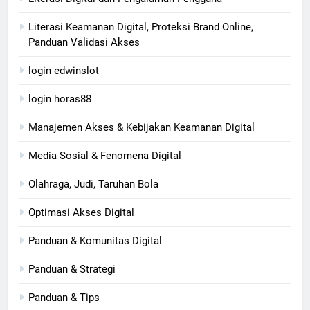
Literasi Keamanan Digital, Proteksi Brand Online,
Panduan Validasi Akses
login edwinslot
login horas88
Manajemen Akses & Kebijakan Keamanan Digital
Media Sosial & Fenomena Digital
Olahraga, Judi, Taruhan Bola
Optimasi Akses Digital
Panduan & Komunitas Digital
Panduan & Strategi
Panduan & Tips