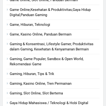
Game Online, Slot Online, Panduan Bermain
Game Online,Kesehatan & Produktivitas,Gaya Hidup
Digital,Panduan Gaming
Game, Hiburan, Teknologi
Game, Kasino Online, Panduan Bermain
Gaming & Konsentrasi, Lifestyle Gamer, Produktivitas
dalam Gaming, Kesehatan & Kenyamanan Bermain
Gaming, Game Populer, Sandbox & Open World,
Rekomendasi Game
Gaming, Hiburan, Tips & Trik
Gaming, Kasino Online, Tren Permainan
Gaming, Slot Online, Slot Bertema
Gaya Hidup Mahasiswa / Teknologi & Hobi Digital