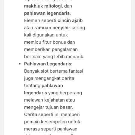
makhluk mitologi
, dan
pahlawan legendaris
.
Elemen seperti
cincin ajaib
atau
ramuan penyihir
sering
kali digunakan untuk
memicu fitur bonus dan
memberikan pengalaman
bermain yang lebih menarik.
Pahlawan Legendaris
:
Banyak slot bertema fantasi
juga mengangkat cerita
tentang
pahlawan
legendaris
yang berperang
melawan kejahatan atau
mengejar tujuan besar.
Cerita seperti ini memberi
pemain kesempatan untuk
merasa seperti pahlawan