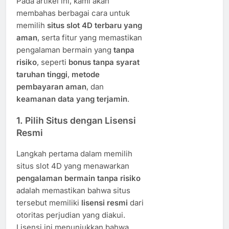
Pada artikel ini, kami akan
membahas berbagai cara untuk
memilih
situs slot 4D terbaru yang
aman
, serta fitur yang memastikan
pengalaman bermain yang
tanpa
risiko
, seperti
bonus tanpa syarat
taruhan tinggi
,
metode
pembayaran aman
, dan
keamanan data yang terjamin
.
1.
Pilih Situs dengan Lisensi
Resmi
Langkah pertama dalam memilih
situs slot 4D yang menawarkan
pengalaman bermain tanpa risiko
adalah memastikan bahwa situs
tersebut memiliki
lisensi resmi
dari
otoritas perjudian yang diakui.
Lisensi ini menunjukkan bahwa