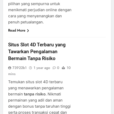
pilihan yang sempurna untuk
menikmati perjudian online dengan
cara yang menyenangkan dan
penuh petualangan.
Read More
Situs Slot 4D Terbaru yang
Tawarkan Pengalaman
Bermain Tanpa Risiko
73922b1
1 year ago
0
10
mins
Temukan situs slot 4D terbaru
yang menawarkan pengalaman
bermain
tanpa risiko
. Nikmati
permainan yang adil dan aman
dengan bonus tanpa taruhan tinggi
serta proses transaksi cepat dan