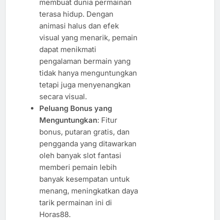
membuat dunia permainan
terasa hidup. Dengan
animasi halus dan efek
visual yang menarik, pemain
dapat menikmati
pengalaman bermain yang
tidak hanya menguntungkan
tetapi juga menyenangkan
secara visual.
Peluang Bonus yang
Menguntungkan
: Fitur
bonus, putaran gratis, dan
pengganda yang ditawarkan
oleh banyak slot fantasi
memberi pemain lebih
banyak kesempatan untuk
menang, meningkatkan daya
tarik permainan ini di
Horas88.