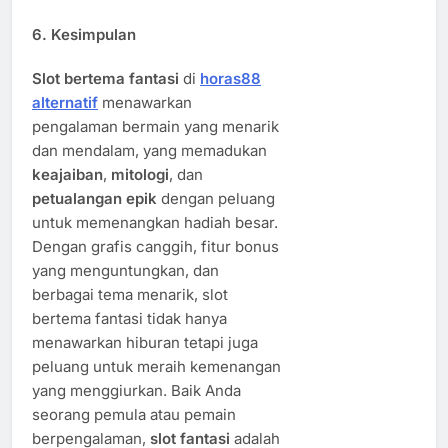
6.
Kesimpulan
Slot bertema fantasi
di
horas88
alternatif
menawarkan
pengalaman bermain yang menarik
dan mendalam, yang memadukan
keajaiban
,
mitologi
, dan
petualangan epik
dengan peluang
untuk memenangkan hadiah besar.
Dengan grafis canggih, fitur bonus
yang menguntungkan, dan
berbagai tema menarik, slot
bertema fantasi tidak hanya
menawarkan hiburan tetapi juga
peluang untuk meraih kemenangan
yang menggiurkan. Baik Anda
seorang pemula atau pemain
berpengalaman,
slot fantasi
adalah