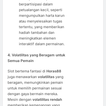
berpartisipasi dalam
petualangan kecil, seperti
mengumpulkan harta karun
atau menyelesaikan tugas
tertentu, yang memberikan
hadiah tambahan dan
meningkatkan elemen
interaktif dalam permainan.
4.
Volatilitas yang Beragam untuk
Semua Pemain
Slot bertema fantasi di
Horas88
juga menawarkan
volatilitas
yang
beragam, memungkinkan pemain
untuk memilih permainan sesuai
dengan gaya bermain mereka.
Mesin dengan
volatilitas rendah
memberikan kemenangan yang