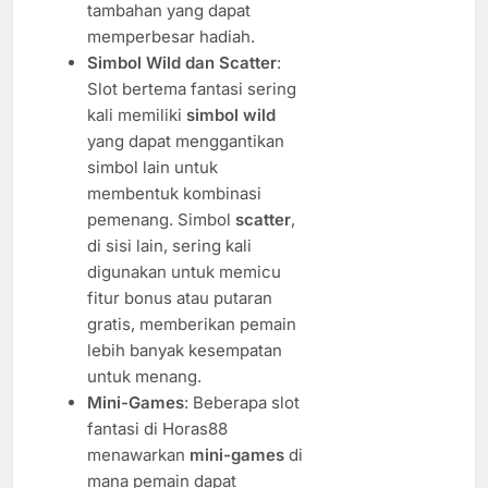
tambahan yang dapat
memperbesar hadiah.
Simbol Wild dan Scatter
:
Slot bertema fantasi sering
kali memiliki
simbol wild
yang dapat menggantikan
simbol lain untuk
membentuk kombinasi
pemenang. Simbol
scatter
,
di sisi lain, sering kali
digunakan untuk memicu
fitur bonus atau putaran
gratis, memberikan pemain
lebih banyak kesempatan
untuk menang.
Mini-Games
: Beberapa slot
fantasi di Horas88
menawarkan
mini-games
di
mana pemain dapat