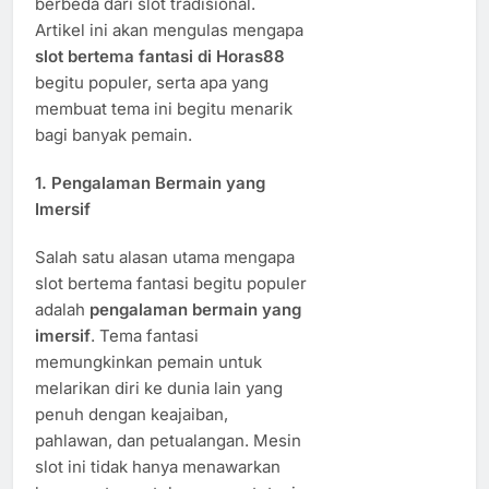
berbeda dari slot tradisional.
Artikel ini akan mengulas mengapa
slot bertema fantasi di Horas88
begitu populer, serta apa yang
membuat tema ini begitu menarik
bagi banyak pemain.
1.
Pengalaman Bermain yang
Imersif
Salah satu alasan utama mengapa
slot bertema fantasi begitu populer
adalah
pengalaman bermain yang
imersif
. Tema fantasi
memungkinkan pemain untuk
melarikan diri ke dunia lain yang
penuh dengan keajaiban,
pahlawan, dan petualangan. Mesin
slot ini tidak hanya menawarkan