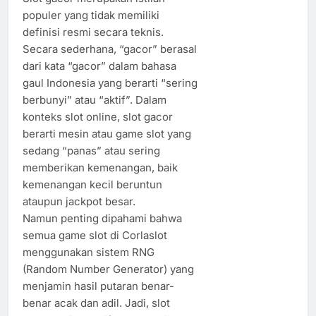
populer yang tidak memiliki
definisi resmi secara teknis.
Secara sederhana, “gacor” berasal
dari kata “gacor” dalam bahasa
gaul Indonesia yang berarti “sering
berbunyi” atau “aktif”. Dalam
konteks slot online, slot gacor
berarti mesin atau game slot yang
sedang “panas” atau sering
memberikan kemenangan, baik
kemenangan kecil beruntun
ataupun jackpot besar.
Namun penting dipahami bahwa
semua game slot di Corlaslot
menggunakan sistem RNG
(Random Number Generator) yang
menjamin hasil putaran benar-
benar acak dan adil. Jadi, slot