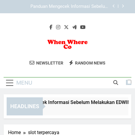
Skip
Terarah
Panduan Mengecek Kembali Informasi Sebelum
to
Login KAYA787
content
KAYA787 Login dengan Sistem Akses yang
Fleksibel untuk Beragam Perangkat
Panduan Mengecek Informasi Sebelum
Melakukan EDWINSLOT Login
Panduan Mengecek Informasi Sebelum
Melakukan LEBAH4D Login secara Aman dan
When Where Co
Terarah
Temukan Event, Kegiatan, Dan Tempat
Panduan Mengecek Kembali Informasi Sebelum
NEWSLETTER
RANDOM NEWS
Login KAYA787
Menarik Di Sekitar Anda Dengan When
KAYA787 Login dengan Sistem Akses yang
Where Co. Panduan Aktivitas Seru Di
Fleksibel untuk Beragam Perangkat
MENU
Mana Saja!
nduan Mengecek Informasi Sebelum Melakukan EDWINSLOT 
HEADLINES
Weeks Ago
Home
slot terpercaya