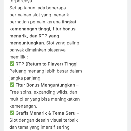
terpercaya.
Setiap tahun, ada beberapa
permainan slot yang menarik
perhatian pemain karena
tingkat
kemenangan tinggi, fitur bonus
menarik, dan RTP yang
menguntungkan
. Slot yang paling
banyak dimainkan biasanya
memiliki:
RTP (Return to Player) Tinggi
–
Peluang menang lebih besar dalam
jangka panjang.
Fitur Bonus Menguntungkan
–
Free spins, expanding wilds, dan
multiplier yang bisa meningkatkan
kemenangan.
Grafis Menarik & Tema Seru
–
Slot dengan desain visual terbaik
dan tema yang imersif sering