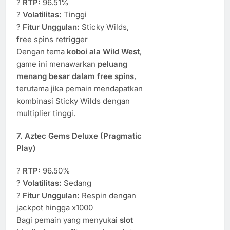
?
RTP:
96.51%
?
Volatilitas:
Tinggi
?
Fitur Unggulan:
Sticky Wilds,
free spins retrigger
Dengan tema
koboi ala Wild West
,
game ini menawarkan
peluang
menang besar dalam free spins
,
terutama jika pemain mendapatkan
kombinasi Sticky Wilds dengan
multiplier tinggi.
7. Aztec Gems Deluxe (Pragmatic
Play)
?
RTP:
96.50%
?
Volatilitas:
Sedang
?
Fitur Unggulan:
Respin dengan
jackpot hingga x1000
Bagi pemain yang menyukai
slot