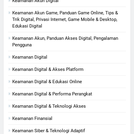
Keamanan Akun Digital
Keamanan Akun Game, Panduan Game Online, Tips &
Trik Digital, Privasi Internet, Game Mobile & Desktop,
Edukasi Digital
Keamanan Akun, Panduan Akses Digital, Pengalaman
Pengguna
Keamanan Digital
Keamanan Digital & Akses Platform
Keamanan Digital & Edukasi Online
Keamanan Digital & Performa Perangkat
Keamanan Digital & Teknologi Akses
Keamanan Finansial
Keamanan Siber & Teknologi Adaptif