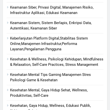
Keamanan Siber, Privasi Digital, Manajemen Risiko,
Infrastruktur Aplikasi, Edukasi Keamanan
Keamanan Sistem, Sistem Berlapis, Enkripsi Data,
Autentikasi, Keamanan Siber
Keberlanjutan Platform Digital,Stabilitas Sistem
Online,Manajemen Infrastruktur,Performa
Layanan,Pengalaman Pengguna
Kesehatan & Wellness, Psikologi Kehidupan, Mindfulness
& Relaxation, Self-Care Practices, Stress Management
Kesehatan Mental Tips Gaming Manajemen Stres
Psikologi Game & Kesehatan
Kesehatan Mental, Gaya Hidup Sehat, Wellness,
Produktivitas, Self-Care
Kesehatan, Gaya Hidup, Wellness, Edukasi Publik,