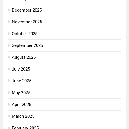
December 2025
November 2025
October 2025
September 2025
August 2025
July 2025
June 2025
May 2025
April 2025
March 2025
February 2025