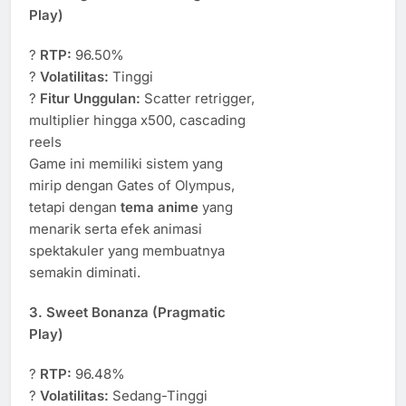
Play)
?
RTP:
96.50%
?
Volatilitas:
Tinggi
?
Fitur Unggulan:
Scatter retrigger,
multiplier hingga x500, cascading
reels
Game ini memiliki sistem yang
mirip dengan Gates of Olympus,
tetapi dengan
tema anime
yang
menarik serta efek animasi
spektakuler yang membuatnya
semakin diminati.
3. Sweet Bonanza (Pragmatic
Play)
?
RTP:
96.48%
?
Volatilitas:
Sedang-Tinggi