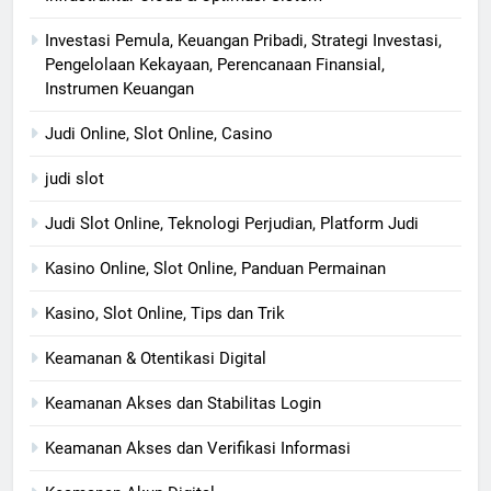
Investasi Pemula, Keuangan Pribadi, Strategi Investasi,
Pengelolaan Kekayaan, Perencanaan Finansial,
Instrumen Keuangan
Judi Online, Slot Online, Casino
judi slot
Judi Slot Online, Teknologi Perjudian, Platform Judi
Kasino Online, Slot Online, Panduan Permainan
Kasino, Slot Online, Tips dan Trik
Keamanan & Otentikasi Digital
Keamanan Akses dan Stabilitas Login
Keamanan Akses dan Verifikasi Informasi