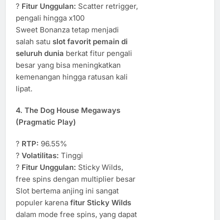
?
Fitur Unggulan:
Scatter retrigger,
pengali hingga x100
Sweet Bonanza tetap menjadi
salah satu
slot favorit pemain di
seluruh dunia
berkat fitur pengali
besar yang bisa meningkatkan
kemenangan hingga ratusan kali
lipat.
4. The Dog House Megaways
(Pragmatic Play)
?
RTP:
96.55%
?
Volatilitas:
Tinggi
?
Fitur Unggulan:
Sticky Wilds,
free spins dengan multiplier besar
Slot bertema anjing ini sangat
populer karena
fitur Sticky Wilds
dalam mode free spins, yang dapat