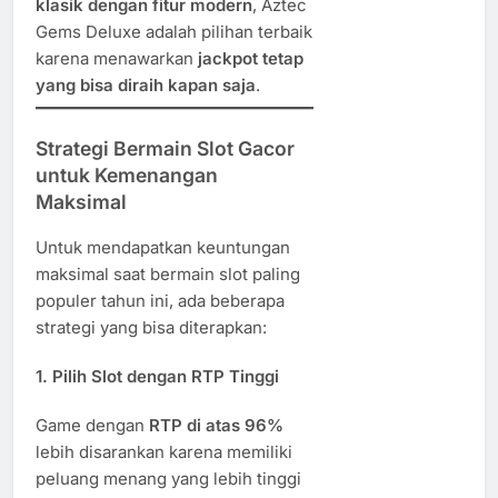
klasik dengan fitur modern
, Aztec
Gems Deluxe adalah pilihan terbaik
karena menawarkan
jackpot tetap
yang bisa diraih kapan saja
.
Strategi Bermain Slot Gacor
untuk Kemenangan
Maksimal
Untuk mendapatkan keuntungan
maksimal saat bermain slot paling
populer tahun ini, ada beberapa
strategi yang bisa diterapkan:
1. Pilih Slot dengan RTP Tinggi
Game dengan
RTP di atas 96%
lebih disarankan karena memiliki
peluang menang yang lebih tinggi