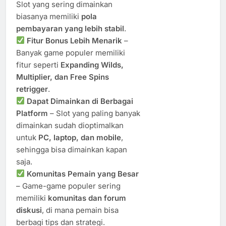
Slot yang sering dimainkan
biasanya memiliki
pola
pembayaran yang lebih stabil
.
Fitur Bonus Lebih Menarik
–
Banyak game populer memiliki
fitur seperti
Expanding Wilds,
Multiplier, dan Free Spins
retrigger
.
Dapat Dimainkan di Berbagai
Platform
– Slot yang paling banyak
dimainkan sudah dioptimalkan
untuk
PC, laptop, dan mobile
,
sehingga bisa dimainkan kapan
saja.
Komunitas Pemain yang Besar
– Game-game populer sering
memiliki
komunitas dan forum
diskusi
, di mana pemain bisa
berbagi tips dan strategi.