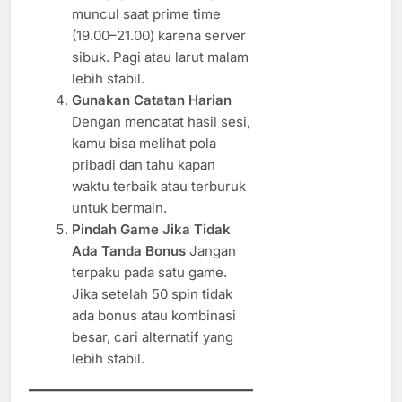
muncul saat prime time
(19.00–21.00) karena server
sibuk. Pagi atau larut malam
lebih stabil.
Gunakan Catatan Harian
Dengan mencatat hasil sesi,
kamu bisa melihat pola
pribadi dan tahu kapan
waktu terbaik atau terburuk
untuk bermain.
Pindah Game Jika Tidak
Ada Tanda Bonus
Jangan
terpaku pada satu game.
Jika setelah 50 spin tidak
ada bonus atau kombinasi
besar, cari alternatif yang
lebih stabil.