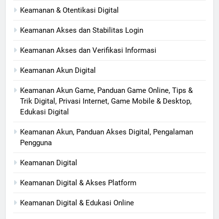
Keamanan & Otentikasi Digital
Keamanan Akses dan Stabilitas Login
Keamanan Akses dan Verifikasi Informasi
Keamanan Akun Digital
Keamanan Akun Game, Panduan Game Online, Tips &
Trik Digital, Privasi Internet, Game Mobile & Desktop,
Edukasi Digital
Keamanan Akun, Panduan Akses Digital, Pengalaman
Pengguna
Keamanan Digital
Keamanan Digital & Akses Platform
Keamanan Digital & Edukasi Online