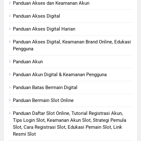
Panduan Akses dan Keamanan Akun
Panduan Akses Digital
Panduan Akses Digital Harian
Panduan Akses Digital, Keamanan Brand Online, Edukasi
Pengguna
Panduan Akun
Panduan Akun Digital & Keamanan Pengguna
Panduan Batas Bermain Digital
Panduan Bermain Slot Online
Panduan Daftar Slot Online, Tutorial Registrasi Akun,
Tips Login Slot, Keamanan Akun Slot, Strategi Pemula
Slot, Cara Registrasi Slot, Edukasi Pemain Slot, Link
Resmi Slot