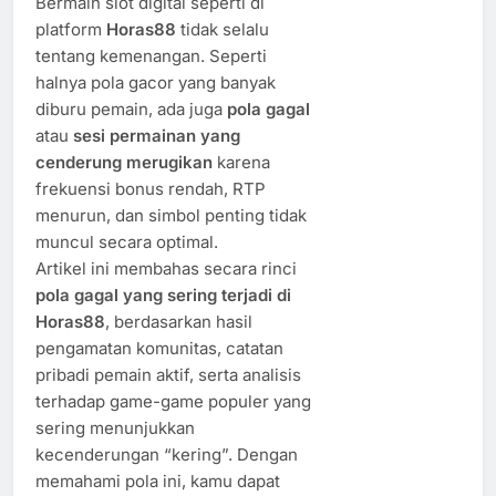
Bermain slot digital seperti di
platform
Horas88
tidak selalu
tentang kemenangan. Seperti
halnya pola gacor yang banyak
diburu pemain, ada juga
pola gagal
atau
sesi permainan yang
cenderung merugikan
karena
frekuensi bonus rendah, RTP
menurun, dan simbol penting tidak
muncul secara optimal.
Artikel ini membahas secara rinci
pola gagal yang sering terjadi di
Horas88
, berdasarkan hasil
pengamatan komunitas, catatan
pribadi pemain aktif, serta analisis
terhadap game-game populer yang
sering menunjukkan
kecenderungan “kering”. Dengan
memahami pola ini, kamu dapat