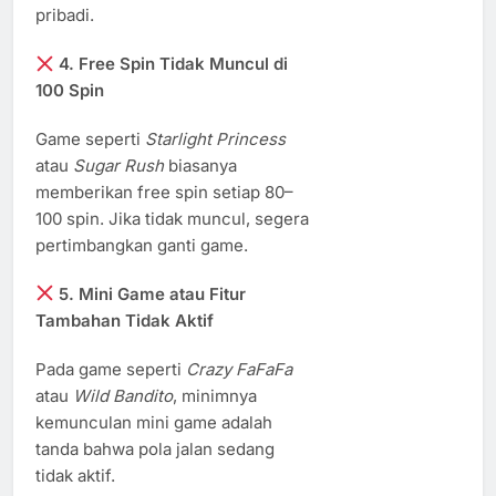
pribadi.
4. Free Spin Tidak Muncul di
100 Spin
Game seperti
Starlight Princess
atau
Sugar Rush
biasanya
memberikan free spin setiap 80–
100 spin. Jika tidak muncul, segera
pertimbangkan ganti game.
5. Mini Game atau Fitur
Tambahan Tidak Aktif
Pada game seperti
Crazy FaFaFa
atau
Wild Bandito
, minimnya
kemunculan mini game adalah
tanda bahwa pola jalan sedang
tidak aktif.