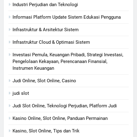
Industri Perjudian dan Teknologi
Informasi Platform Update Sistem Edukasi Pengguna
Infrastruktur & Arsitektur Sistem
Infrastruktur Cloud & Optimasi Sistem
Investasi Pemula, Keuangan Pribadi, Strategi Investasi,
Pengelolaan Kekayaan, Perencanaan Finansial,
Instrumen Keuangan
Judi Online, Slot Online, Casino
judi slot
Judi Slot Online, Teknologi Perjudian, Platform Judi
Kasino Online, Slot Online, Panduan Permainan
Kasino, Slot Online, Tips dan Trik