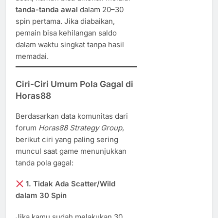
tanda-tanda awal
dalam 20–30
spin pertama. Jika diabaikan,
pemain bisa kehilangan saldo
dalam waktu singkat tanpa hasil
memadai.
Ciri-Ciri Umum Pola Gagal di
Horas88
Berdasarkan data komunitas dari
forum
Horas88 Strategy Group
,
berikut ciri yang paling sering
muncul saat game menunjukkan
tanda pola gagal:
1. Tidak Ada Scatter/Wild
dalam 30 Spin
Jika kamu sudah melakukan 30