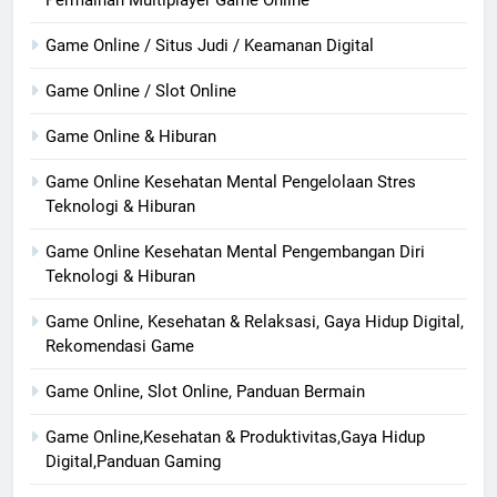
Permainan Multiplayer Game Online
Game Online / Situs Judi / Keamanan Digital
Game Online / Slot Online
Game Online & Hiburan
Game Online Kesehatan Mental Pengelolaan Stres
Teknologi & Hiburan
Game Online Kesehatan Mental Pengembangan Diri
Teknologi & Hiburan
Game Online, Kesehatan & Relaksasi, Gaya Hidup Digital,
Rekomendasi Game
Game Online, Slot Online, Panduan Bermain
Game Online,Kesehatan & Produktivitas,Gaya Hidup
Digital,Panduan Gaming