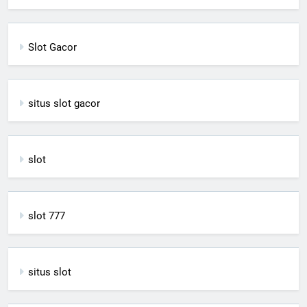
Slot Gacor
situs slot gacor
slot
slot 777
situs slot