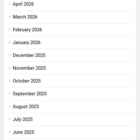
April 2026
March 2026
February 2026
January 2026
December 2025
November 2025
October 2025
September 2025
August 2025
July 2025
June 2025