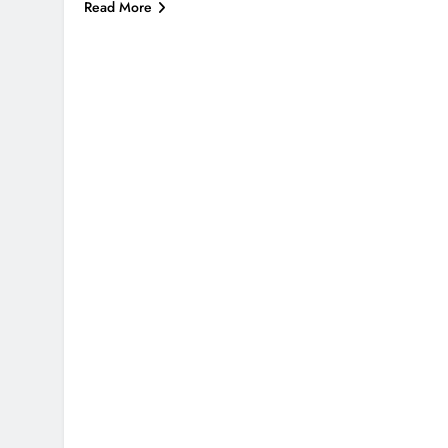
Read More