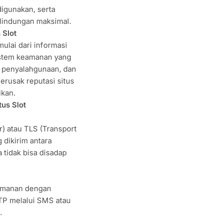
digunakan, serta
rlindungan maksimal.
 Slot
mulai dari informasi
istem keamanan yang
, penyalahgunaan, dan
erusak reputasi situs
ikan.
us Slot
) atau TLS (Transport
 dikirim antara
 tidak bisa disadap
amanan dengan
TP melalui SMS atau
.