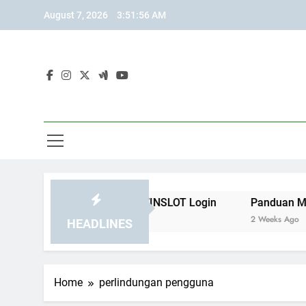
Skip
August 7, 2026
3:51:57 AM
to
content
Whe
Temukan E
um Melakukan EDWINSLOT Login
Panduan Mengecek Inf
2 Weeks Ago
HEADLINES
Home
perlindungan pengguna