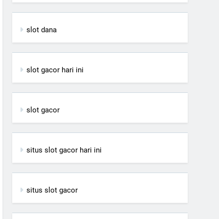
slot dana
slot gacor hari ini
slot gacor
situs slot gacor hari ini
situs slot gacor