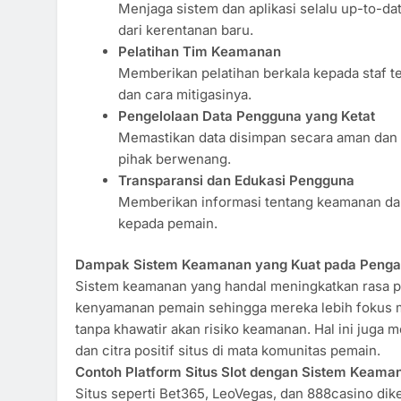
Menjaga sistem dan aplikasi selalu up-to-da
dari kerentanan baru.
Pelatihan Tim Keamanan
Memberikan pelatihan berkala kepada staf t
dan cara mitigasinya.
Pengelolaan Data Pengguna yang Ketat
Memastikan data disimpan secara aman dan 
pihak berwenang.
Transparansi dan Edukasi Pengguna
Memberikan informasi tentang keamanan da
kepada pemain.
Dampak Sistem Keamanan yang Kuat pada Peng
Sistem keamanan yang handal meningkatkan rasa 
kenyamanan pemain sehingga mereka lebih fokus 
tanpa khawatir akan risiko keamanan. Hal ini juga 
dan citra positif situs di mata komunitas pemain.
Contoh Platform Situs Slot dengan Sistem Keama
Situs seperti Bet365, LeoVegas, dan 888casino di