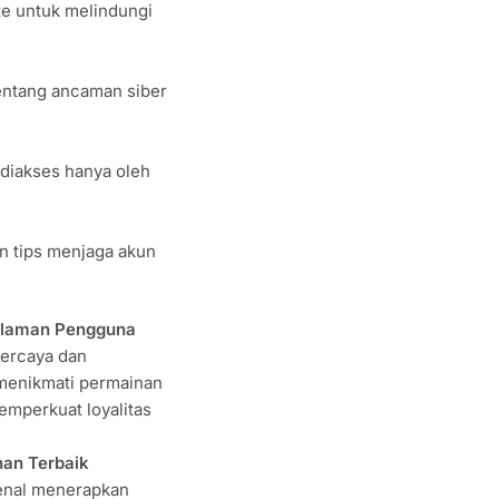
te untuk melindungi
entang ancaman siber
diakses hanya oleh
n tips menjaga akun
alaman Pengguna
percaya dan
menikmati permainan
memperkuat loyalitas
nan Terbaik
kenal menerapkan