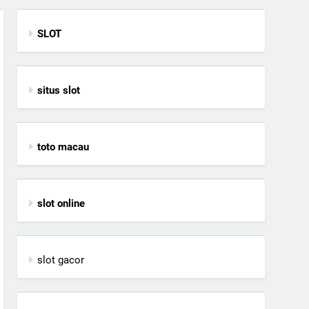
SLOT
situs slot
toto macau
slot online
slot gacor