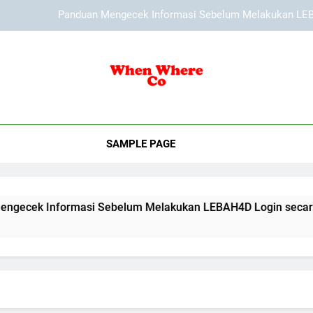
Panduan Mengecek Informasi Sebelum Melakukan LEB
Panduan Mengecek Kemba
KAYA787 Login dengan Sistem Akses ya
n Where Co
Panduan Mengecek Informasi
vent, Kegiatan, Dan Tempat Menarik Di Sekitar Anda Dengan W
Panduan Mengecek Informasi Sebelum Melakukan LEB
SAMPLE PAGE
Panduan Mengecek Kemba
KAYA787 Login dengan Sistem Akses ya
ormasi Sebelum Melakukan LEBAH4D Login secara Aman dan