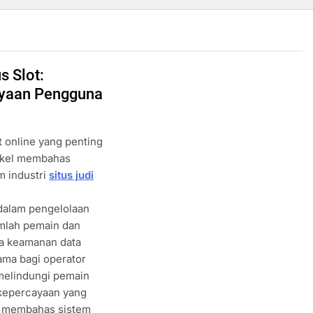
s Slot:
ayaan Pengguna
 online yang penting
tikel membahas
m industri
situs judi
 dalam pengelolaan
umlah pemain dan
ga keamanan data
tama bagi operator
 melindungi pemain
n kepercayaan yang
an membahas sistem