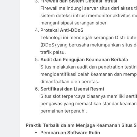
Firewall dan Sistem Deteksi Intrusi
Firewall melindungi server situs dari akses 
sistem deteksi intrusi memonitor aktivitas 
mengantisipasi serangan siber.
Proteksi Anti-DDoS
Teknologi ini mencegah serangan Distribute
(DDoS) yang berusaha melumpuhkan situs d
trafik palsu.
Audit dan Pengujian Keamanan Berkala
Situs melakukan audit dan penetration testin
mengidentifikasi celah keamanan dan memp
dimanfaatkan oleh peretas.
Sertifikasi dan Lisensi Resmi
Situs slot terpercaya biasanya memiliki serti
pengawas yang memastikan standar keamana
permainan terpenuhi.
Praktik Terbaik dalam Menjaga Keamanan Situs S
Pembaruan Software Rutin