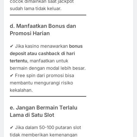
cocok dimainkan saat jackpot
sudah lama tidak keluar.
d. Manfaatkan Bonus dan
Promosi Harian
✔ Jika kasino menawarkan
bonus
deposit atau cashback di hari
tertentu
, manfaatkan untuk
bermain dengan modal lebih besar.
✔ Free spin dari promosi bisa
membantu mengurangi risiko
kekalahan.
e. Jangan Bermain Terlalu
Lama di Satu Slot
✔ Jika dalam 50-100 putaran slot
tidak memberikan kemenangan