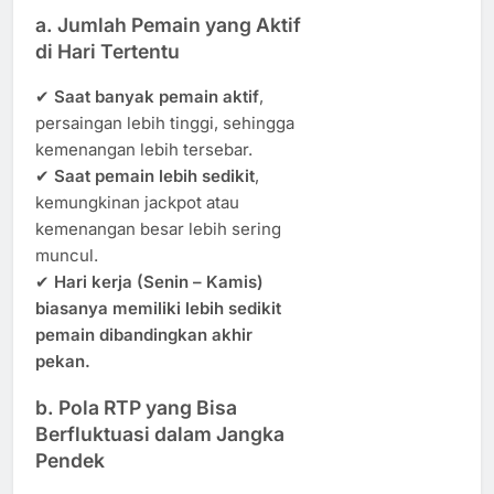
a. Jumlah Pemain yang Aktif
di Hari Tertentu
✔
Saat banyak pemain aktif
,
persaingan lebih tinggi, sehingga
kemenangan lebih tersebar.
✔
Saat pemain lebih sedikit
,
kemungkinan jackpot atau
kemenangan besar lebih sering
muncul.
✔
Hari kerja (Senin – Kamis)
biasanya memiliki lebih sedikit
pemain dibandingkan akhir
pekan.
b. Pola RTP yang Bisa
Berfluktuasi dalam Jangka
Pendek