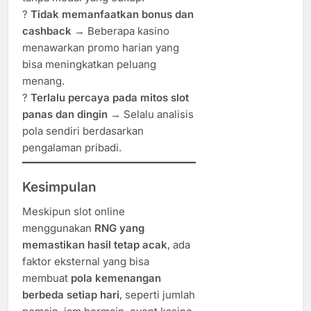
?
Tidak memanfaatkan bonus dan
cashback
→ Beberapa kasino
menawarkan promo harian yang
bisa meningkatkan peluang
menang.
?
Terlalu percaya pada mitos slot
panas dan dingin
→ Selalu analisis
pola sendiri berdasarkan
pengalaman pribadi.
Kesimpulan
Meskipun slot online
menggunakan
RNG yang
memastikan hasil tetap acak
, ada
faktor eksternal yang bisa
membuat
pola kemenangan
berbeda setiap hari
, seperti jumlah