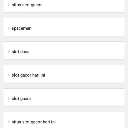
situs slot gacor
spaceman
slot dana
slot gacor hari ini
slot gacor
situs slot gacor hari ini