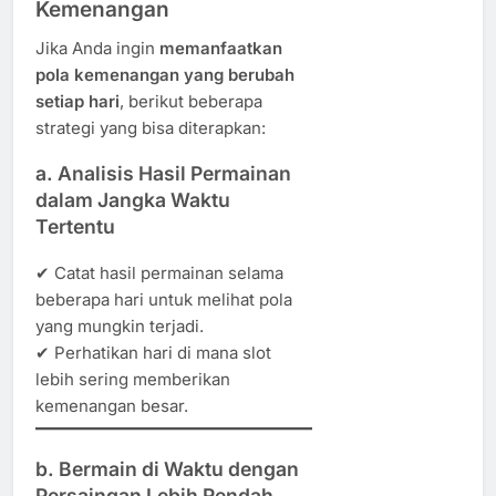
Kemenangan
Jika Anda ingin
memanfaatkan
pola kemenangan yang berubah
setiap hari
, berikut beberapa
strategi yang bisa diterapkan:
a. Analisis Hasil Permainan
dalam Jangka Waktu
Tertentu
✔ Catat hasil permainan selama
beberapa hari untuk melihat pola
yang mungkin terjadi.
✔ Perhatikan hari di mana slot
lebih sering memberikan
kemenangan besar.
b. Bermain di Waktu dengan
Persaingan Lebih Rendah