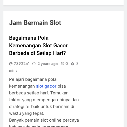
Jam Bermain Slot
Bagaimana Pola
Kemenangan Slot Gacor
Berbeda di Setiap Hari?
73922b1
2 years ago
0
8
mins
Pelajari bagaimana pola
kemenangan
slot gacor
bisa
berbeda setiap hari. Temukan
faktor yang mempengaruhinya dan
strategi terbaik untuk bermain di
waktu yang tepat.
Banyak pemain slot online percaya
bahwa ada
pola kemenangan