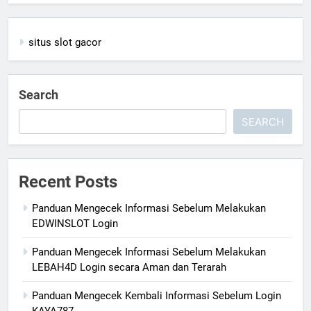
situs slot gacor
Search
SEARCH
Recent Posts
Panduan Mengecek Informasi Sebelum Melakukan
EDWINSLOT Login
Panduan Mengecek Informasi Sebelum Melakukan
LEBAH4D Login secara Aman dan Terarah
Panduan Mengecek Kembali Informasi Sebelum Login