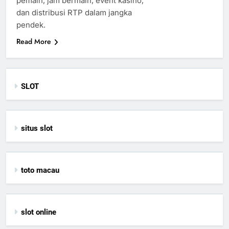
pemain, jam bermain, event kasino,
dan distribusi RTP dalam jangka
pendek.
Read More
SLOT
situs slot
toto macau
slot online