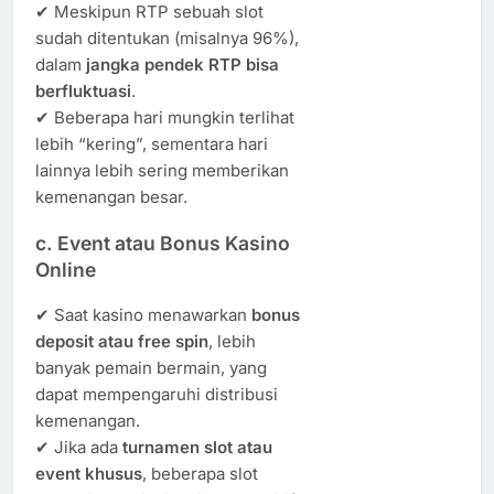
✔ Meskipun RTP sebuah slot
sudah ditentukan (misalnya 96%),
dalam
jangka pendek RTP bisa
berfluktuasi
.
✔ Beberapa hari mungkin terlihat
lebih “kering”, sementara hari
lainnya lebih sering memberikan
kemenangan besar.
c. Event atau Bonus Kasino
Online
✔ Saat kasino menawarkan
bonus
deposit atau free spin
, lebih
banyak pemain bermain, yang
dapat mempengaruhi distribusi
kemenangan.
✔ Jika ada
turnamen slot atau
event khusus
, beberapa slot