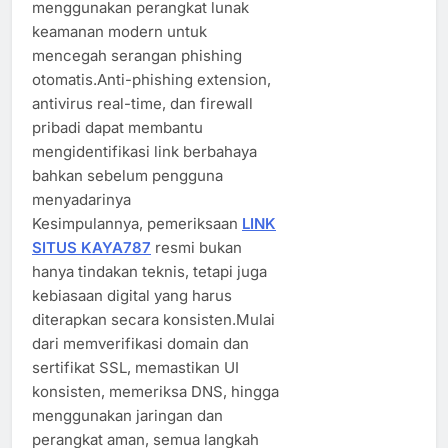
menggunakan perangkat lunak
keamanan modern untuk
mencegah serangan phishing
otomatis.Anti-phishing extension,
antivirus real-time, dan firewall
pribadi dapat membantu
mengidentifikasi link berbahaya
bahkan sebelum pengguna
menyadarinya
Kesimpulannya, pemeriksaan
LINK
SITUS KAYA787
resmi bukan
hanya tindakan teknis, tetapi juga
kebiasaan digital yang harus
diterapkan secara konsisten.Mulai
dari memverifikasi domain dan
sertifikat SSL, memastikan UI
konsisten, memeriksa DNS, hingga
menggunakan jaringan dan
perangkat aman, semua langkah