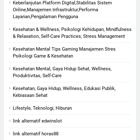
Keberlanjutan Platform Digital,Stabilitas Sistem
Online,Manajemen Infrastruktur,Performa
Layanan,Pengalaman Pengguna
Kesehatan & Wellness, Psikologi Kehidupan, Mindfulness
& Relaxation, Self-Care Practices, Stress Management
Kesehatan Mental Tips Gaming Manajemen Stres
Psikologi Game & Kesehatan
Kesehatan Mental, Gaya Hidup Sehat, Wellness,
Produktivitas, Self-Care
Kesehatan, Gaya Hidup, Wellness, Edukasi Publik,
Kebiasaan Sehat
Lifestyle, Teknologi, Hiburan
link alternatif edwinslot
link alternatif horas88