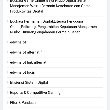
Edukasi Game Online Gaya Hidup Digital Sehat
Manajemen Waktu Bermain Kesehatan dan Game
Produktivitas Digital
Edukasi Permainan Digital,Literasi Pengguna
Online,Psikologi Pengambilan Keputusan,Manajemen
Risiko Hiburan,Pengalaman Bermain Sehat
edwinslot
edwinslot alternatif
edwinslot link alternatif
edwinslot login
Efisiensi Sistem Digital
Esports & Competitive Gaming
Fitur & Panduan