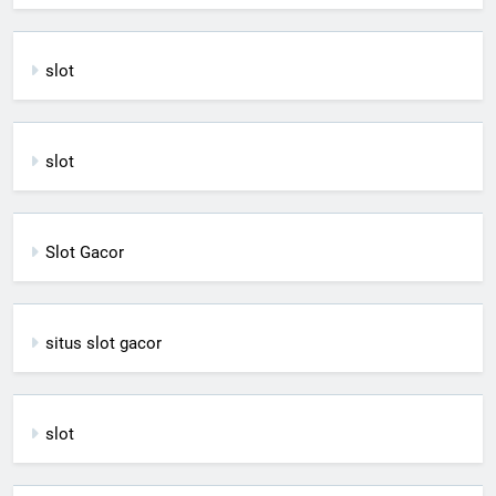
slot
slot
Slot Gacor
situs slot gacor
slot