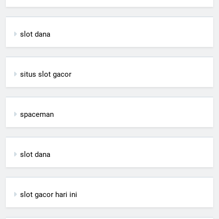
slot dana
situs slot gacor
spaceman
slot dana
slot gacor hari ini