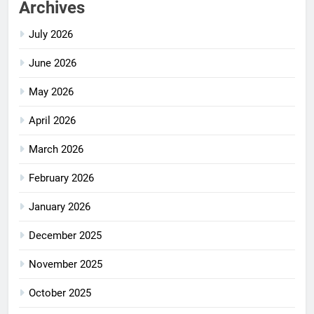
Archives
July 2026
June 2026
May 2026
April 2026
March 2026
February 2026
January 2026
December 2025
November 2025
October 2025