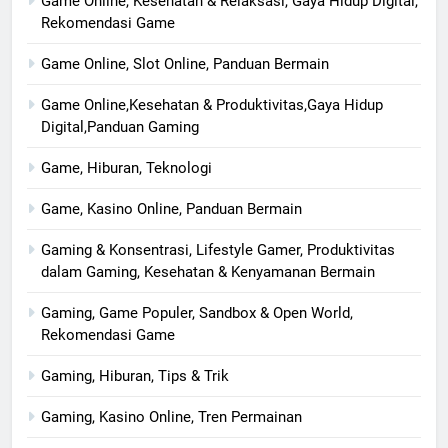
Game Online, Kesehatan & Relaksasi, Gaya Hidup Digital,
Rekomendasi Game
Game Online, Slot Online, Panduan Bermain
Game Online,Kesehatan & Produktivitas,Gaya Hidup
Digital,Panduan Gaming
Game, Hiburan, Teknologi
Game, Kasino Online, Panduan Bermain
Gaming & Konsentrasi, Lifestyle Gamer, Produktivitas
dalam Gaming, Kesehatan & Kenyamanan Bermain
Gaming, Game Populer, Sandbox & Open World,
Rekomendasi Game
Gaming, Hiburan, Tips & Trik
Gaming, Kasino Online, Tren Permainan