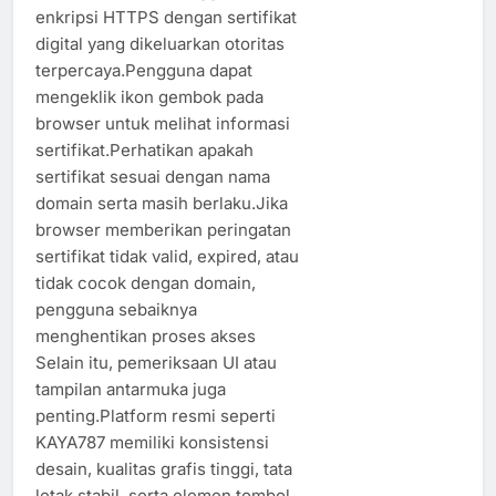
enkripsi HTTPS dengan sertifikat
digital yang dikeluarkan otoritas
terpercaya.Pengguna dapat
mengeklik ikon gembok pada
browser untuk melihat informasi
sertifikat.Perhatikan apakah
sertifikat sesuai dengan nama
domain serta masih berlaku.Jika
browser memberikan peringatan
sertifikat tidak valid, expired, atau
tidak cocok dengan domain,
pengguna sebaiknya
menghentikan proses akses
Selain itu, pemeriksaan UI atau
tampilan antarmuka juga
penting.Platform resmi seperti
KAYA787 memiliki konsistensi
desain, kualitas grafis tinggi, tata
letak stabil, serta elemen tombol