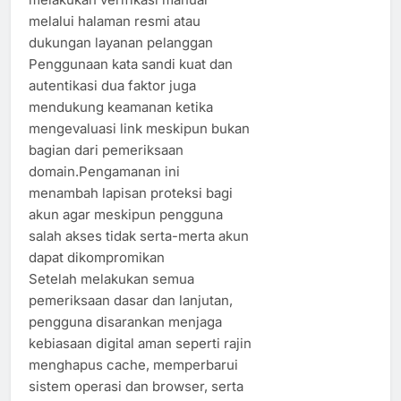
melalui halaman resmi atau
dukungan layanan pelanggan
Penggunaan kata sandi kuat dan
autentikasi dua faktor juga
mendukung keamanan ketika
mengevaluasi link meskipun bukan
bagian dari pemeriksaan
domain.Pengamanan ini
menambah lapisan proteksi bagi
akun agar meskipun pengguna
salah akses tidak serta-merta akun
dapat dikompromikan
Setelah melakukan semua
pemeriksaan dasar dan lanjutan,
pengguna disarankan menjaga
kebiasaan digital aman seperti rajin
menghapus cache, memperbarui
sistem operasi dan browser, serta