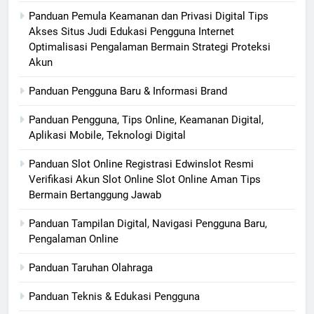
Panduan Pemula Keamanan dan Privasi Digital Tips
Akses Situs Judi Edukasi Pengguna Internet
Optimalisasi Pengalaman Bermain Strategi Proteksi
Akun
Panduan Pengguna Baru & Informasi Brand
Panduan Pengguna, Tips Online, Keamanan Digital,
Aplikasi Mobile, Teknologi Digital
Panduan Slot Online Registrasi Edwinslot Resmi
Verifikasi Akun Slot Online Slot Online Aman Tips
Bermain Bertanggung Jawab
Panduan Tampilan Digital, Navigasi Pengguna Baru,
Pengalaman Online
Panduan Taruhan Olahraga
Panduan Teknis & Edukasi Pengguna