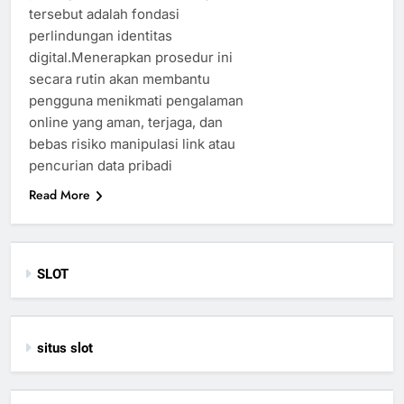
tersebut adalah fondasi
perlindungan identitas
digital.Menerapkan prosedur ini
secara rutin akan membantu
pengguna menikmati pengalaman
online yang aman, terjaga, dan
bebas risiko manipulasi link atau
pencurian data pribadi
Read More
SLOT
situs slot